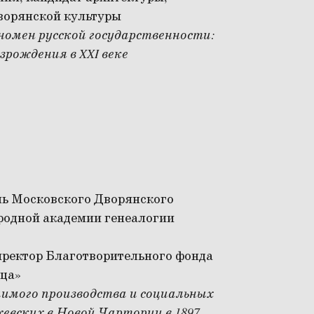
ворянской культуры
номен русской государственности:
зрождения в XXI веке
ль Московского Дворянского
родной академии генеалогии
директор Благотворительного фонда
вца»
чимого производства и социальных
евских в Новой Чартории в 1897–