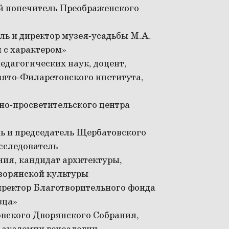
й попечитель Преображенского
ель и директор музея-усадьбы М.А.
 с характером»
педагогических наук, доцент,
ято-Филаретовского института,
рно-просветительского центра
ль и председатель Щербатовского
сследователь
ения, кандидат архитектуры,
ворянской культуры
директор Благотворительного фонда
вца»
овского Дворянского Собрания,