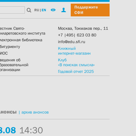
Поддержите
RU
|
EN
СФИ
естник Свято-
Москва, Токмаков пер., 11
иларетовского института
+7 |495| 623 03 80
лектронная библиотека
info@edu.sfi.ru
битуриенту
Книжный
ИОС
интернет-магазин
ведения об
Клуб
бразовательной
«В поисках смысла»
рганизации
Годовой отчет 2025
Анонсы
|
архив анонсов
8.
08
14:30