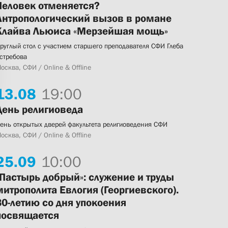
Человек отменяется?
Антропологический вызов в романе
Клайва Льюиса «Мерзейшая мощь»
руглый стол с участием старшего преподавателя СФИ Глеба
стребова
осква, СФИ / Online & Offline
13.
08
19:00
День религиоведа
ень открытых дверей факультета религиоведения СФИ
осква, СФИ / Online & Offline
25.
09
10:00
«Пастырь добрый»: служение и труды
митрополита Евлогия (Георгиевского).
80-летию со дня упокоения
посвящается