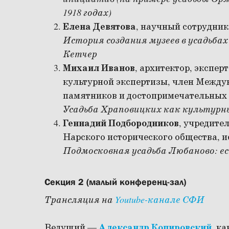
1918 годах)
Елена Девятова
, научный сотрудни
История создания музеев в усадьба
Кетчер
Михаил Иванов
, архитектор, экспер
культурной экспертизы, член Между
памятников и достопримечательных
Усадьба Храповицких как культурн
Геннадий Подбородников
, учредите
Нарского исторического общества, и
Подмосковная усадьба Любаново: ес
Секция 2 (малый конференц-зал)
Трансляция на
Youtube-канале СФИ
Ведущий —
Александр Копировский
, к