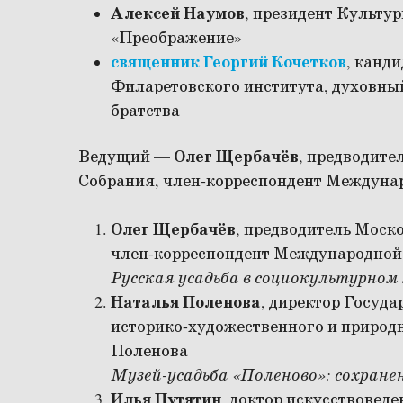
Алексей Наумов
, президент Культу
«Преображение»
священник Георгий Кочетков
, канд
Филаретовского института, духовны
братства
Ведущий —
Олег Щербачёв
, предводите
Собрания, член-корреспондент Междуна
Олег Щербачёв
, предводитель Моск
член-корреспондент Международной
Русская усадьба в социокультурно
Наталья Поленова
, директор Госуд
историко-художественного и природн
Поленова
Музей-усадьба «Поленово»: сохране
Илья Путятин
, доктор искусствовед