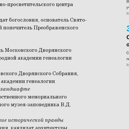
В
рно-просветительского центра
у
М
идат богословия, основатель Свято-
й попечитель Преображенского
ль Московского Дворянского
С
родной академии генеалогии
п
М
овского Дворянского Собрания,
 академии генеалогии
м ландшафте
арственного мемориального
ого музея-заповедника В.Д.
ние исторической правды
ения, кандидат архитектуры,