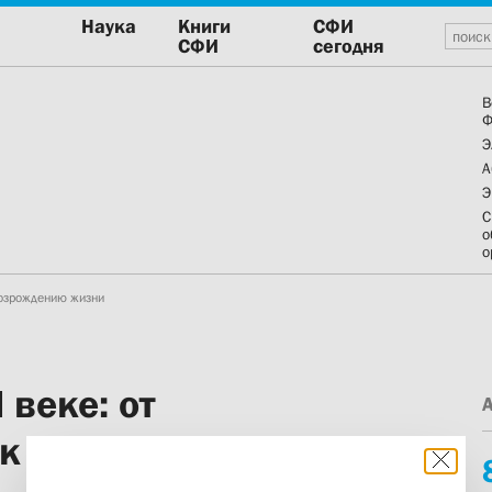
Наука
Книги
СФИ
СФИ
сегодня
В
Ф
Э
А
Э
С
о
о
 возрождению жизни
 веке: от
 к возрождению