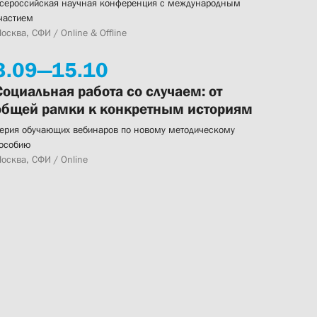
сероссийская научная конференция с международным
частием
осква, СФИ / Online & Offline
3.
09—
15.
10
Социальная работа со случаем: от
общей рамки к конкретным историям
ерия обучающих вебинаров по новому методическому
особию
осква, СФИ / Online