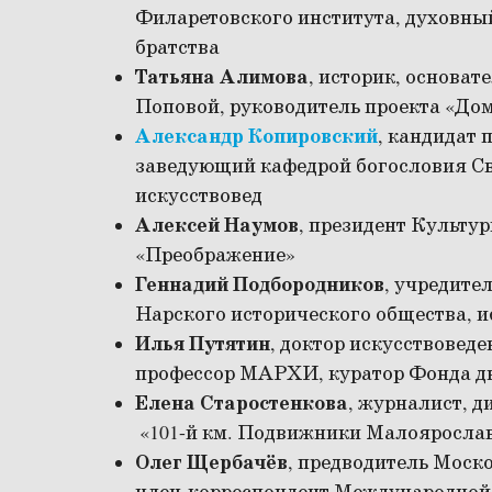
Филаретовского института, духовны
братства
Татьяна Алимова
, историк, основат
Поповой, руководитель проекта «Дом
Александр Копировский
, кандидат 
заведующий кафедрой богословия Св
искусствовед
Алексей Наумов
, президент Культу
«Преображение»
Геннадий Подбородников
, учредите
Нарского исторического общества, и
Илья Путятин
, доктор искусствовед
профессор МАРХИ, куратор Фонда д
Елена Старостенкова
, журналист, 
«101-й км. Подвижники Малояросла
Олег Щербачёв
, предводитель Моск