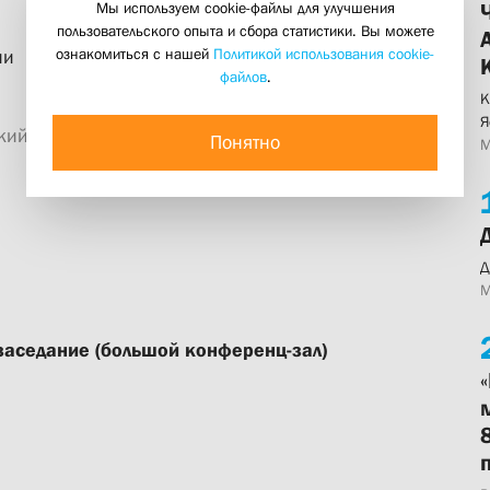
Мы используем cookie-файлы для улучшения
пользовательского опыта и сбора статистики. Вы можете
ознакомиться с нашей
Политикой использования cookie-
ии
файлов
.
К
Я
кий центр «Преображение» / Online &
Понятно
М
Д
М
заседание (большой конференц-зал)