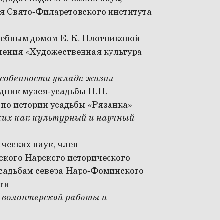
я Свято-Филаретовского института
дебным домом Е. К. Плотниковой
нения «Художественная культура
особенности уклада жизни
удник музея-усадьбы П.П.
 по истории усадьбы «Рязанка»
их как культурный и научный
ических наук, член
кого Нарского исторического
усадьбам севера Наро-Фоминского
ти
 волонтерской работы и