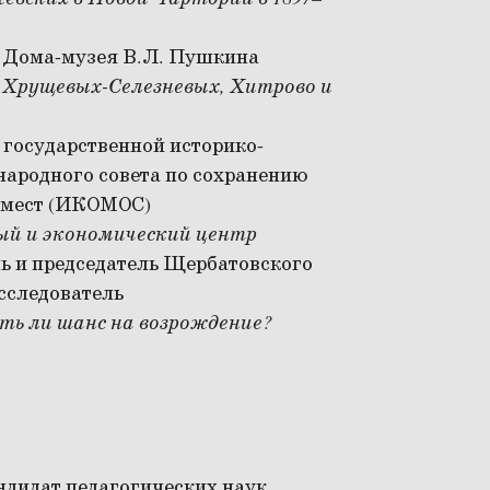
к Дома-музея В.Л. Пушкина
х Хрущевых-Селезневых, Хитрово и
т государственной историко-
народного совета по сохранению
 мест (ИКОМОС)
ый и экономический центр
ль и председатель Щербатовского
сследователь
ть ли шанс на возрождение?
андидат педагогических наук,