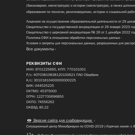
(бакалавриат, магистратура) и истории (магистратура), а также допол
образования по теологии, религиоведению, истории и социальной рабо
Лицензия на осуществление образовательной деятельности от 29 дека
Свидетельство о государственной аккредитации от 26 января 2023 го
Свидетельство о церковной аккредитации № 26 от 1 декабря 2022 го
Политика СФИ в отношении обработки персональных данных
Условия и запреты для персональных данных, разрешенных для распр
Все документы
РЕКВИЗИТЫ СФИ
ИНН: 9701225665, КПП: 770101001
Р/с: 40703810838120100621 ПАО Сбербанк
К/с: 30101810400000000225
БИК: 044525225
ОКТМО: 45375000
ОГРН: 1227700696850
ОКПО: 74556262
ОКВЭД: 85.22
Версия сайта для слабовидящих
Ситуационный центр Минобрнауки по COVID-2019 («Горячая линия» с 
12+