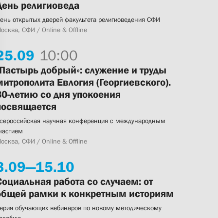
День религиоведа
ень открытых дверей факультета религиоведения СФИ
осква, СФИ / Online & Offline
25.
09
10:00
«Пастырь добрый»: служение и труды
митрополита Евлогия (Георгиевского).
80-летию со дня упокоения
посвящается
сероссийская научная конференция с международным
частием
осква, СФИ / Online & Offline
3.
09—
15.
10
Социальная работа со случаем: от
общей рамки к конкретным историям
ерия обучающих вебинаров по новому методическому