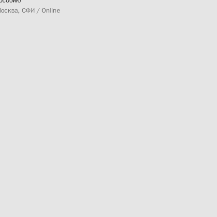
особию
осква, СФИ / Online