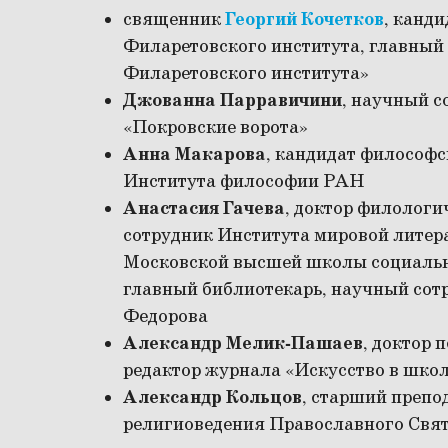
священник
Георгий Кочетков
, канди
Филаретовского института, главный 
Филаретовского института»
Джованна Парравичини
, научный с
«Покровские ворота»
Анна Макарова
, кандидат философс
Института философии РАН
Анастасия Гачева
, доктор филологи
сотрудник Института мировой литер
Московской высшей школы социальн
главный библиотекарь, научный сот
Федорова
Александр Мелик-Пашаев
, доктор 
редактор журнала «Искусство в шко
Александр Кольцов
, старший препо
религиоведения Православного Свя