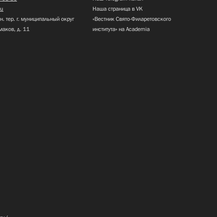
ru
Наша страница в VK
н. тер. г. муниципальный округ
«Вестник Свято-Филаретовского
маков, д. 11
института» на Academia