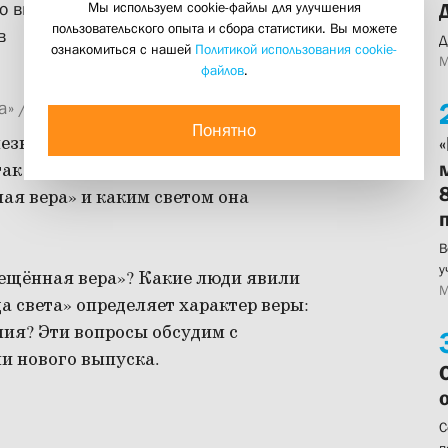
Мы используем cookie-файлы для улучшения
о выпуска журнала «Вестник Свято-
пользовательского опыта и сбора статистики. Вы можете
в
Д
ознакомиться с нашей
Политикой использования cookie-
М
файлов
.
 / Online & Offline
Понятно
знях веры, о том, что она может
ак далее. Нам бы хотелось в ходе
ая вера» и каким светом она
В
у
ещённая вера»? Какие люди явили
М
 света» определяет характер веры:
ения? Эти вопросы обсудим с
и нового выпуска.
С