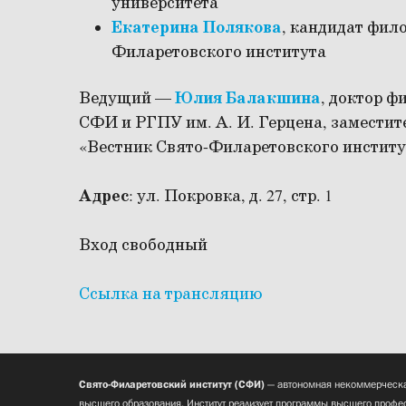
университета
Екатерина Полякова
, кандидат фил
Филаретовского института
Ведущий —
Юлия Балакшина
, доктор ф
СФИ и РГПУ им. А. И. Герцена, заместит
«Вестник Свято-Филаретовского институ
Адрес
: ул. Покровка, д. 27, стр. 1
Вход свободный
Ссылка на трансляцию
Свято-Филаретовский институт (СФИ)
— автономная некоммерческа
высшего образования. Институт реализует программы высшего профес