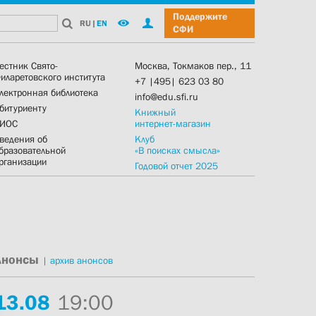
Поддержите
RU
|
EN
СФИ
естник Свято-
Москва, Токмаков пер., 11
иларетовского института
+7 |495| 623 03 80
лектронная библиотека
info@edu.sfi.ru
битуриенту
Книжный
ИОС
интернет-магазин
ведения об
Клуб
бразовательной
«В поисках смысла»
рганизации
Годовой отчет 2025
Анонсы
|
архив анонсов
13.
08
19:00