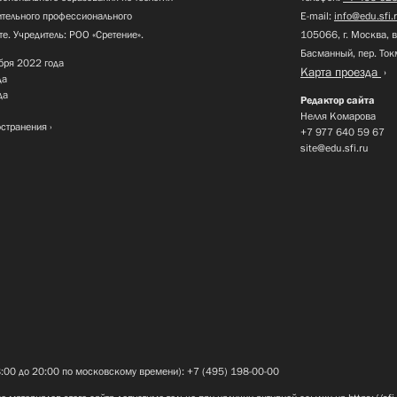
нительного профессионального
E-mail:
info@edu.sfi.
те. Учредитель: РОО «Сретение».
105066, г. Москва, в
Басманный, пер. Ток
бря 2022 года
Карта проезда
да
да
Редактор сайта
Нелля Комарова
остранения
+7 977 640 59 67
site@edu.sfi.ru
8:00 до 20:00 по московскому времени): +7 (495) 198-00-00