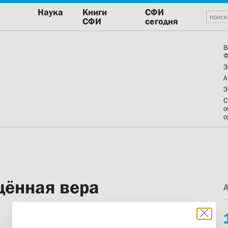
Наука
Книги
СФИ
СФИ
сегодня
В
Ф
Э
А
Э
С
о
о
щённая вера