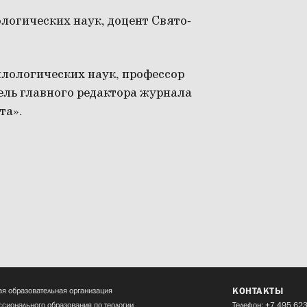
ологических наук, доцент Свято-
илологических наук, профессор
ель главного редактора журнала
та».
КОНТАКТЫ
я образовательная организация
сионального образования по теологии
Телефон:
+7 495 623