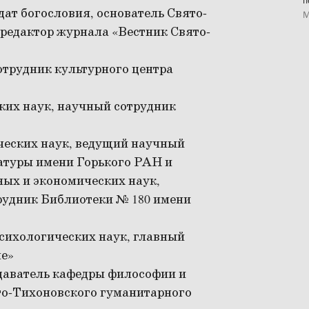
п
дат богословия, основатель Свято-
М
редактор журнала «Вестник Свято-
отрудник культурного центра
ких наук, научный сотрудник
ческих наук, ведущий научный
атуры имени Горького РАН и
ых и экономических наук,
рудник Библиотеки № 180 имени
психологических наук, главный
ле»
даватель кафедры философии и
то-Тихоновского гуманитарного