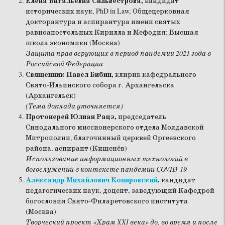
Елена Витальевна
Сильвестрова,
кандидат
исторических наук, PhD in Law, Общецерковная
докторантура и аспирантура имени святых
равноапостольных Кирилла и Мефодия; Высшая
школа экономики (Москва)
Защита прав верующих в период пандемии 2021 года в
Российской Федерации
Священник Павел Бибин,
клирик кафедрального
Свято-Ильинского собора г. Архангельска
(Архангельск)
(Тема доклада уточняется)
Протоиерей Юлиан Рацэ,
председатель
Синодального миссионерского отдела Молдавской
Митрополии, благочинный церквей Оргеевского
района, аспирант (Кишенёв)
Использование информационных технологий в
богослужении в контексте пандемии COVID-19
Александр Михайлович Копировский
,
кандидат
педагогических наук, доцент, заведующий Кафедрой
богословия Свято-Филаретовского института
(Москва)
Творческий проект «Храм XXI века» до, во время и после