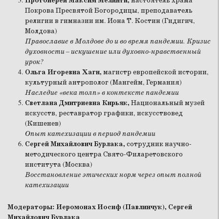
Протоиерей Максим Мелинти,
настоятель храма
Покрова Пресвятой Богородицы, преподаватель
религии в гимназии им. Иона Т. Костин (Гидигич,
Молдова)
Православие в Молдове до и во время пандемии. Кризис
духовности – искушение или духовно-нравственный
урок?
Ольга Игоревна Хагн,
магистр европейской истории,
культурный антрополог (Мангейм, Германия)
Наследие «века толп» в контексте пандемии
Светлана Дмитриевна Кирьяк,
Национальный музей
искусств, реставратор графики, искусствовед
(Кишенев)
Опыт катехизации в период пандемии
Сергей Михайлович Бурлака,
сотрудник научно-
методического центра Свято-Филаретовского
института (Москва)
Восстановление этических норм через опыт полной
катехизации
Модераторы: Иеромонах Иосиф (Павлинчук), Сергей
Михайлович Бурлака