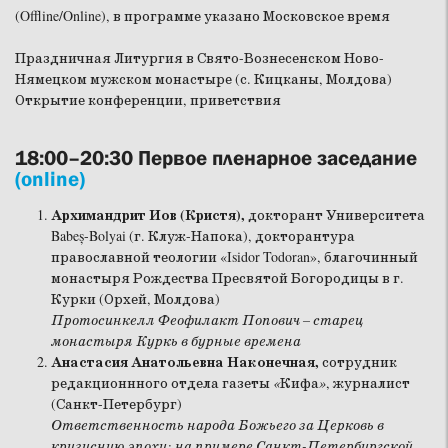
(Offline/Online), в программе указано Московское время
Праздничная Литургия в Свято-Вознесенском Ново-
Нямецком мужском монастыре (с. Кицканы, Молдова)
Открытие конференции, приветствия
18:00–20:30 Первое пленарное заседание
(online)
Архимандрит Иов (Кристя),
докторант Университета
Babeș-Bolyai (г. Клуж-Напока), докторантура
православной теологии «Isidor Todoran», благочинный
монастыря Рождества Пресвятой Богородицы в г.
Курки (Орхей, Молдова)
Протосинкелл Феофилакт Попович – старец
монастыря Куркь в бурные времена
Анастасия Анатольевна Наконечная,
сотрудник
редакционнного отдела газеты
«
Кифа
»
, журналист
(Санкт-Петербург)
Ответственность народа Божьего за Церковь в
кризисную эпоху: на примере Санкт-Петербургской