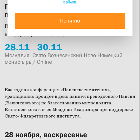
файлов
.
Пандемия как вызов церкви:
последствия и пути их преодоления
Понятно
Программа X международной научно-практической
конференции «Паисиевские чтения»
28.
11
30.
11
—
Молдавия, Свято-Вознесенский Ново-Нямецкий
монастырь / Оnline
Ежегодная конференция «Паисиевские чтения»,
традиционно пройдет в день памяти преподобного Паисия
(Величковского) по благословению митрополита
Кишиневского и всея Молдовы Владимира при поддержке
Свято-Филаретовского института.
28 ноября, воскресенье