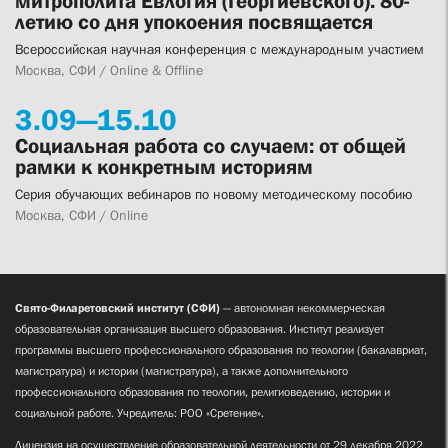
митрополита Евлогия (Георгиевского). 80-
летию со дня упокоения посвящается
Всероссийская научная конференция с международным участием
Москва, СФИ / Online & Offline
3.
09—
15.
10
Социальная работа со случаем: от общей
рамки к конкретным историям
Серия обучающих вебинаров по новому методическому пособию
Москва, СФИ / Online
Свято-Филаретовский институт (СФИ)
— автономная некоммерческая
образовательная организация высшего образования. Институт реализует
программы высшего профессионального образования по теологии (бакалавриат,
магистратура) и истории (магистратура), а также дополнительного
профессионального образования по теологии, религиоведению, истории и
социальной работе. Учредитель: РОО «Сретение».
Лицензия на осуществление образовательной деятельности от 29 декабря 2022