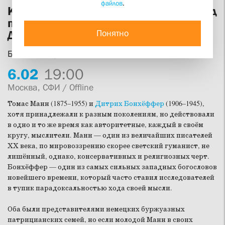
файлов
.
Катастрофа Германии ХХ века. Взгляд
писателя Томаса Манна и богослова
Понятно
Дитриха Бонхёффера
Беседа в Клубе «В поисках смысла»
6.
02
19:00
Москва, СФИ / Offline
Томас Манн (1875–1955) и
Дитрих Бонхёффер
(1906–1945),
хотя принадлежали к разным поколениям, но действовали
в одно и то же время как авторитетные, каждый в своём
кругу, мыслители. Манн — один из величайших писателей
ХХ века, по мировоззрению скорее светский гуманист, не
лишённый, однако, консервативных и религиозных черт.
Бонхёффер — один из самых сильных западных богословов
новейшего времени, который часто ставил исследователей
в тупик парадоксальностью хода своей мысли.
Оба были представителями немецких буржуазных
патрицианских семей, но если молодой Манн в своих