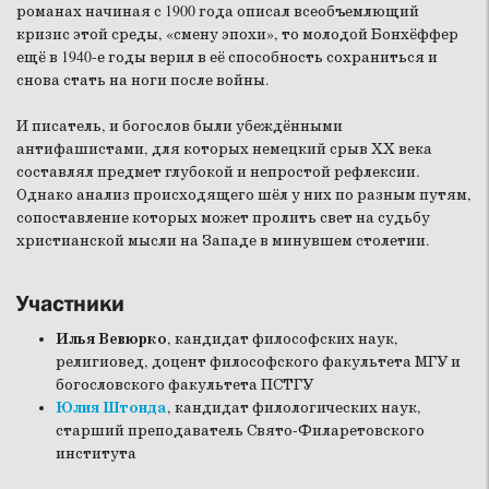
романах начиная с 1900 года описал всеобъемлющий
кризис этой среды, «смену эпохи», то молодой Бонхёффер
ещё в 1940-е годы верил в её способность сохраниться и
снова стать на ноги после войны.
И писатель, и богослов были убеждёнными
антифашистами, для которых немецкий срыв ХХ века
составлял предмет глубокой и непростой рефлексии.
Однако анализ происходящего шёл у них по разным путям,
сопоставление которых может пролить свет на судьбу
христианской мысли на Западе в минувшем столетии.
Участники
Илья Вевюрко
, кандидат философских наук,
религиовед, доцент философского факультета МГУ и
богословского факультета ПСТГУ
Юлия Штонда
, кандидат филологических наук,
старший преподаватель Свято-Филаретовского
института