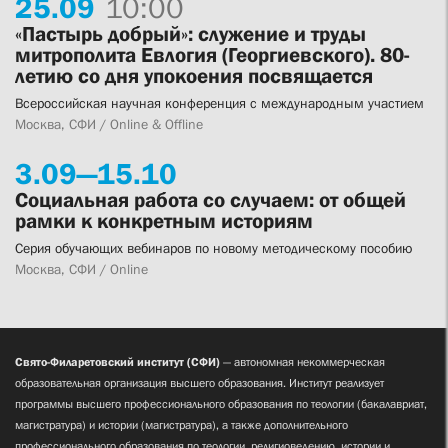
25.
09
10:00
«Пастырь добрый»: служение и труды
митрополита Евлогия (Георгиевского). 80-
летию со дня упокоения посвящается
Всероссийская научная конференция с международным участием
Москва, СФИ / Online & Offline
3.
09—
15.
10
Социальная работа со случаем: от общей
рамки к конкретным историям
Серия обучающих вебинаров по новому методическому пособию
Москва, СФИ / Online
Свято-Филаретовский институт (СФИ)
— автономная некоммерческая
образовательная организация высшего образования. Институт реализует
программы высшего профессионального образования по теологии (бакалавриат,
магистратура) и истории (магистратура), а также дополнительного
профессионального образования по теологии, религиоведению, истории и