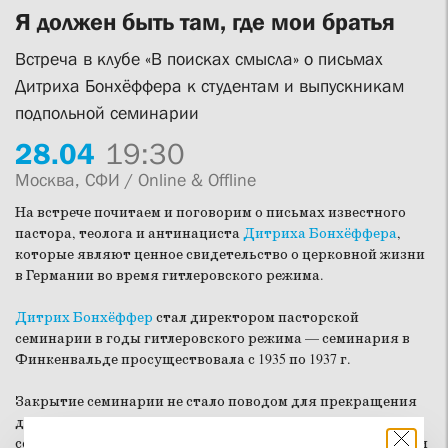
Я должен быть там, где мои братья
Встреча в клубе «В поисках смысла» о письмах
Дитриха Бонхёффера к студентам и выпускникам
подпольной семинарии
28.
04
19:30
Москва, СФИ / Online & Offline
На встрече почитаем и поговорим о письмах известного
пастора, теолога и антинациста
Дитриха Бонхёффера
,
которые являют ценное свидетельство о церковной жизни
в Германии во время гитлеровского режима.
Дитрих Бонхёффер
стал директором пасторской
семинарии в годы гитлеровского режима — семинария в
Финкенвальде просуществовала с 1935 по 1937 г.
Закрытие семинарии не стало поводом для прекращения
духовного образования — студенты продолжали
собираться и учиться по домам. Они вместе поддерживали