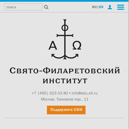
RU
|
EN
+7 |495| 623 03 80
•
info@edu.sfi.ru
Москва, Токмаков пер., 11
Поддержите СФИ