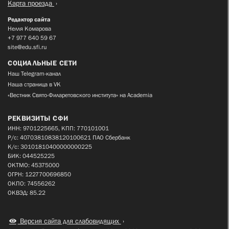
Карта проезда
Редактор сайта
Нелля Комарова
+7 977 640 59 67
site@edu.sfi.ru
СОЦИАЛЬНЫЕ СЕТИ
Наш Telegram-канал
Наша страница в VK
«Вестник Свято-Филаретовского института» на Academia
РЕКВИЗИТЫ СФИ
ИНН: 9701225665, КПП: 770101001
Р/с: 40703810838120100621 ПАО Сбербанк
К/с: 30101810400000000225
БИК: 044525225
ОКТМО: 45375000
ОГРН: 1227700696850
ОКПО: 74556262
ОКВЭД: 85.22
Версия сайта для слабовидящих