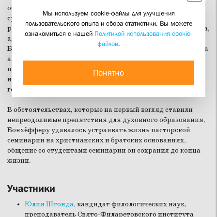
общение до тех пор, пока это было возможно. С начала
Мы используем cookie-файлы для улучшения
существования семинарии Бонхёффер стал регулярно
пользовательского опыта и сбора статистики. Вы можете
рассылать студентам и выпускникам циркулярные письма,
ознакомиться с нашей
Политикой использования cookie-
адресатами которых были около 200 человек. В письмах
файлов
.
Бонхёффер поддерживал братские связи, высказывался на
актуальные темы, духовно поддерживал пасторов,
предлагал общие темы для медитаций. Письма —
Понятно
настоящее свидетельство о церковной жизни 1935-1942
годов.
В обстоятельствах, которые на первый взгляд ставили
непреодолимые препятствия для духовного образования,
Бонхёфферу удавалось устраивать жизнь пасторской
семинарии на христианских и братских основаниях,
общение со студентами семинарии он сохранил до конца
жизни.
Участники
Юлия Штонда
, кандидат филологических наук,
преподаватель Свято-Филаретовского института