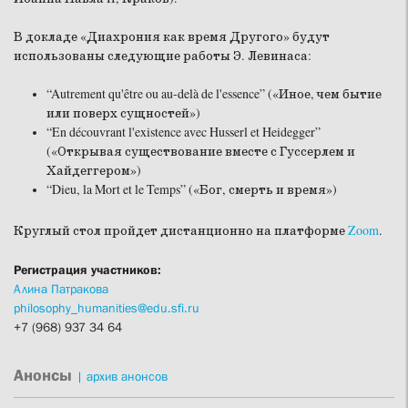
В докладе «Диахрония как время Другого» будут
использованы следующие работы Э. Левинаса:
“Autrement qu'être ou au-delà de l'essence” («Иное, чем бытие
или поверх сущностей»)
“En découvrant l'existence avec Husserl et Heidegger”
(«Открывая существование вместе с Гуссерлем и
Хайдеггером»)
“Dieu, la Mort et le Temps” («Бог, смерть и время»)
Круглый стол пройдет дистанционно на платформе
Zoom
.
Регистрация участников:
Алина Патракова
philosophy_humanities@edu.sfi.ru
+7 (968) 937 34 64
Анонсы
|
архив анонсов