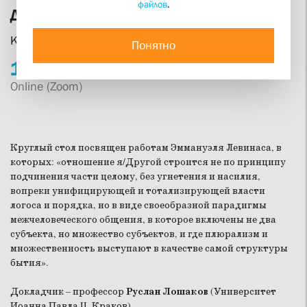
файлов
.
Диахрония как время Другого
Круглый стол по проблеме тоталитаризма
Понятно
13.
05
16:00
Online (Zoom)
Круглый стол посвящен работам Эммануэля Левинаса, в
которых: «отношение я/Другой строится не по принципу
подчинения части целому, без угнетения и насилия,
вопреки унифицирующей и тотализирующей власти
логоса и порядка, но в виде своеобразной парадигмы
межчеловеческого общения, в которое включены не два
субъекта, но множество субъектов, и где плюрализм и
множественность выступают в качестве самой структуры
бытия».
Докладчик – профессор
Руслан Лошаков
(Университет
Иоанна Павла II, Краков).