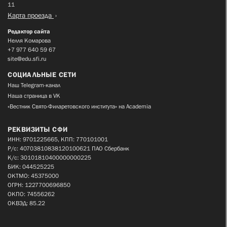
11
Карта проезда
Редактор сайта
Нелля Комарова
+7 977 640 59 67
site@edu.sfi.ru
СОЦИАЛЬНЫЕ СЕТИ
Наш Telegram-канал
Наша страница в VK
«Вестник Свято-Филаретовского института» на Academia
РЕКВИЗИТЫ СФИ
ИНН: 9701225665, КПП: 770101001
Р/с: 40703810838120100621 ПАО Сбербанк
К/с: 30101810400000000225
БИК: 044525225
ОКТМО: 45375000
ОГРН: 1227700696850
ОКПО: 74556262
ОКВЭД: 85.22