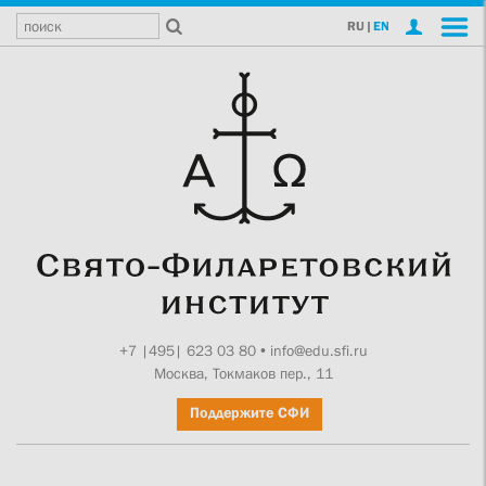
RU
|
EN
+7 |495| 623 03 80
•
info@edu.sfi.ru
Москва, Токмаков пер., 11
Поддержите СФИ