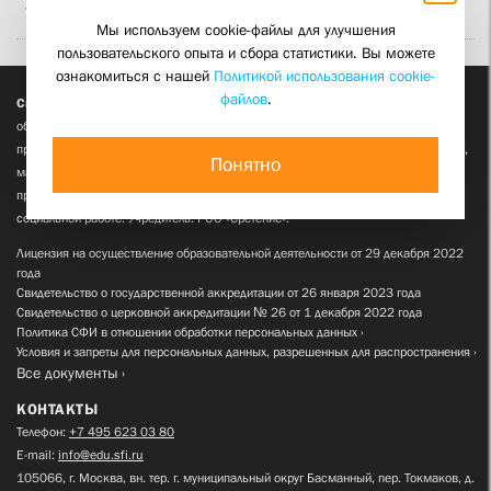
Троицкая Елена Сергеевна
Мы используем cookie-файлы для улучшения
пользовательского опыта и сбора статистики. Вы можете
ознакомиться с нашей
Политикой использования cookie-
файлов
.
Свято-Филаретовский институт (СФИ)
— автономная некоммерческая
образовательная организация высшего образования. Институт реализует
программы высшего профессионального образования по теологии (бакалавриат,
Понятно
магистратура) и истории (магистратура), а также дополнительного
профессионального образования по теологии, религиоведению, истории и
социальной работе. Учредитель: РОО «Сретение».
Лицензия на осуществление образовательной деятельности от 29 декабря 2022
года
Свидетельство о государственной аккредитации от 26 января 2023 года
Свидетельство о церковной аккредитации № 26 от 1 декабря 2022 года
Политика СФИ в отношении обработки персональных данных
Условия и запреты для персональных данных, разрешенных для распространения
Все документы
КОНТАКТЫ
Телефон:
+7 495 623 03 80
E-mail:
info@edu.sfi.ru
105066, г. Москва, вн. тер. г. муниципальный округ Басманный, пер. Токмаков, д.