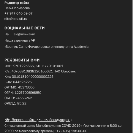
Редактор сайта
Нелля Комарова
+7 977 640 59 67
site@edu.sfi.ru
СОЦИАЛЬНЫЕ СЕТИ
Наш Telegram-канал
Наша страница в VK
«Вестник Свято-Филаретовского института» на Academia
РЕКВИЗИТЫ СФИ
ИНН: 9701225665, КПП: 770101001
Р/с: 40703810838120100621 ПАО Сбербанк
К/с: 30101810400000000225
БИК: 044525225
ОКТМО: 45375000
ОГРН: 1227700696850
ОКПО: 74556262
ОКВЭД: 85.22
Версия сайта для слабовидящих
Ситуационный центр Минобрнауки по COVID-2019 («Горячая линия» с 8:00 до
20:00 по московскому времени): +7 (495) 198-00-00