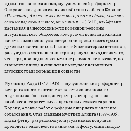
идеологов панисламизма, мусульманский реформатор.
Опираясь на один из своих излюбленных айатов Корана:
«
Поистине, Аллах не меняет того, что с людьми, пока они
сами не переменят того, что с ними
...» (13:11), ал-Афгани
настаивал на необходимости коренной реформы
мусульманского общества, которую он полагал должным
начать с изменения умонастроений прежде всего среди
духовных наставников. В книге «Ответ материалистам» он,
рассуждая о соотношении веры и разума, исходит из того,
что вера, прошедшая испытание разумом, не исчезает, но
становится чище и сильней и выступает источником
глубоких трансформаций в обществе.
Мухаммад Абдо (1849–1905) ― мусульманский реформатор,
которого многие считают основателем исламского
модернизма, богослов, литератор, автор одного из
наиболее авторитетных современных комментариев к
Корану, а также работ о реформах шариата и системы
образования. Став главным муфтием Египта (1899–1905),
издал фетву, разрешающую мусульманам получать
проценты с банковского капитала, и фетву, снимающую