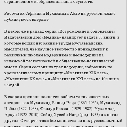
ограничения с изображения живых существ.
Работы ал-Афгани и Мухаммада Абдо на русском языке
публикуются впервые.
В целом же в рамках серии «Возрождение и обновление»
Издательский дом «Медина» планирует издать 33 книги, в
которые вошли избранные труды мусульманских
мыслителей, чьё научное творчество принадлежит к
различным школам модернизма и неомодернизма
исламской теологической и общественно-политической
мысли. Серия состоит из трех подсерий, собранных по
хронологическому принципу: «Мыслители XIX века»,
«Мыслители XX века» и «Мыслители XXI века» по 10 книг в
каждой.
В скором времени появятся работы таких известных
авторов, как Мухаммад Рашид Рида (1865–1935), Мухаммад
Икбал (1877–1938), Фазлур Рахман (1929–1982), Мухаммад
Аркун (1928–2010), Сейид Хусейн Наср (род. 1933) и многих
других. С творчеством большинства из них русскоязычный
читатель познакомиться впервые, что делает книжную