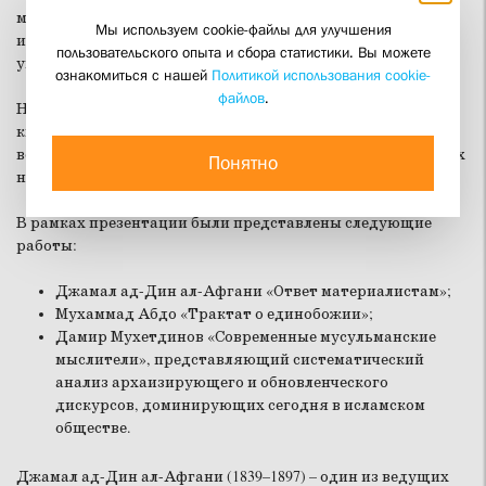
мусульман Российской Федерации, Центр исламских
Мы используем cookie-файлы для улучшения
исследований Санкт-Петербургского государственного
пользовательского опыта и сбора статистики. Вы можете
университета.
ознакомиться с нашей
Политикой использования cookie-
файлов
.
Научные труды представил член редакционного совета
книжной серии, научный руководитель Института
востоковедения РАН, академик РАН, доктор исторических
Понятно
наук, профессор Виталий Вячеславович Наумкин.
В рамках презентации были представлены следующие
работы:
Джамал ад-Дин ал-Афгани «Ответ материалистам»;
Мухаммад Абдо «Трактат о единобожии»;
Дамир Мухетдинов «Современные мусульманские
мыслители», представляющий систематический
анализ архаизирующего и обновленческого
дискурсов, доминирующих сегодня в исламском
обществе.
Джамал ад-Дин ал-Афгани (1839–1897) – один из ведущих