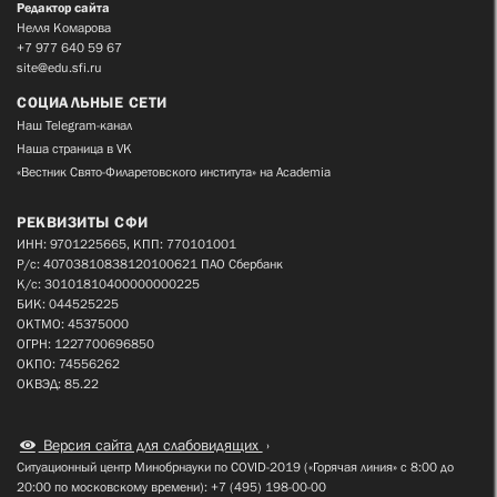
Редактор сайта
Нелля Комарова
+7 977 640 59 67
site@edu.sfi.ru
СОЦИАЛЬНЫЕ СЕТИ
Наш Telegram-канал
Наша страница в VK
«Вестник Свято-Филаретовского института» на Academia
РЕКВИЗИТЫ СФИ
ИНН: 9701225665, КПП: 770101001
Р/с: 40703810838120100621 ПАО Сбербанк
К/с: 30101810400000000225
БИК: 044525225
ОКТМО: 45375000
ОГРН: 1227700696850
ОКПО: 74556262
ОКВЭД: 85.22
Версия сайта для слабовидящих
Ситуационный центр Минобрнауки по COVID-2019 («Горячая линия» с 8:00 до
20:00 по московскому времени): +7 (495) 198-00-00