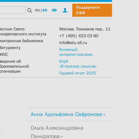
Поддержите
RU
|
EN
СФИ
естник Свято-
Москва, Токмаков пер., 11
иларетовского института
+7 |495| 623 03 80
лектронная библиотека
info@edu.sfi.ru
битуриенту
Книжный
ИОС
интернет-магазин
ведения об
Клуб
бразовательной
«В поисках смысла»
рганизации
Годовой отчет 2025
Анна Адольфовна Сафронова
Ольга Александровна
Панкратова