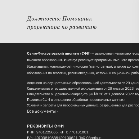
Должность:
Помощник
проректора по развитию
Свято-Филаретовский институт (СФИ)
— автономная некоммерческа
высшего образования. Институт реализует программы высшего профес
(бакалавриат, магистратура) и истории (магистратура), а также допол
образования по теологии, религиоведению, истории и социальной рабо
Лицензия на осуществление образовательной деятельности от 29 дека
Свидетельство о государственной аккредитации от 26 января 2023 го
Свидетельство о церковной аккредитации № 26 от 1 декабря 2022 го
Политика СФИ в отношении обработки персональных данных
Условия и запреты для персональных данных, разрешенных для распр
Все документы
РЕКВИЗИТЫ СФИ
ИНН: 9701225665, КПП: 770101001
Р/с: 40703810838120100621 ПАО Сбербанк