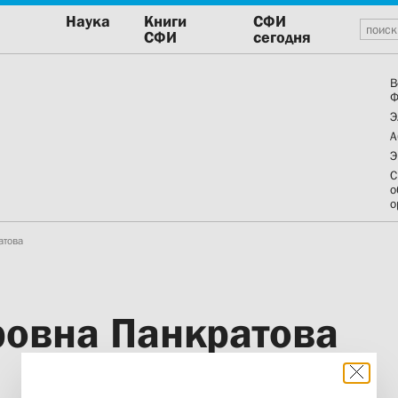
Наука
Книги
СФИ
СФИ
сегодня
В
Ф
Э
А
Э
С
о
о
атова
ровна Панкратова