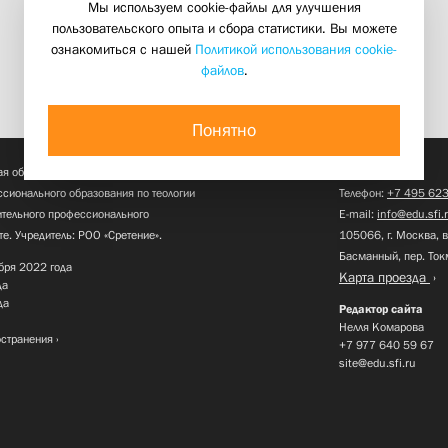
Мы используем cookie-файлы для улучшения
пользовательского опыта и сбора статистики. Вы можете
ознакомиться с нашей
Политикой использования cookie-
файлов
.
Понятно
КОНТАКТЫ
я образовательная организация
сионального образования по теологии
Телефон:
+7 495 623
нительного профессионального
E-mail:
info@edu.sfi.
те. Учредитель: РОО «Сретение».
105066, г. Москва, в
Басманный, пер. Ток
бря 2022 года
Карта проезда
да
да
Редактор сайта
Нелля Комарова
остранения
+7 977 640 59 67
site@edu.sfi.ru