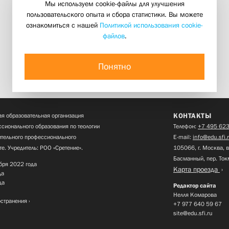
Мы используем cookie-файлы для улучшения
пользовательского опыта и сбора статистики. Вы можете
ознакомиться с нашей
Политикой использования cookie-
файлов
.
Понятно
КОНТАКТЫ
я образовательная организация
сионального образования по теологии
Телефон:
+7 495 623
нительного профессионального
E-mail:
info@edu.sfi.
те. Учредитель: РОО «Сретение».
105066, г. Москва, в
Басманный, пер. Ток
бря 2022 года
Карта проезда
да
да
Редактор сайта
Нелля Комарова
остранения
+7 977 640 59 67
site@edu.sfi.ru