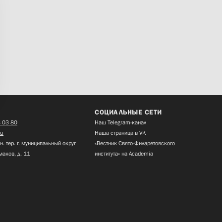
СОЦИАЛЬНЫЕ СЕТИ
 03 80
Наш Telegram-канал
ru
Наша страница в VK
н. тер. г. муниципальный округ
«Вестник Свято-Филаретовского
маков, д. 11
института» на Academia