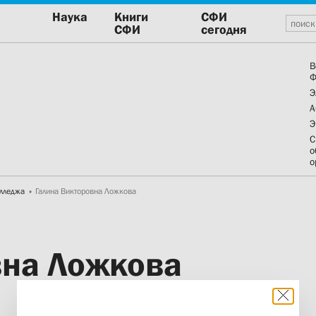
Наука
Книги
СФИ
СФИ
сегодня
В
Ф
Э
А
Э
С
о
о
олледжа
Галина Викторовна Ложкова
вна Ложкова