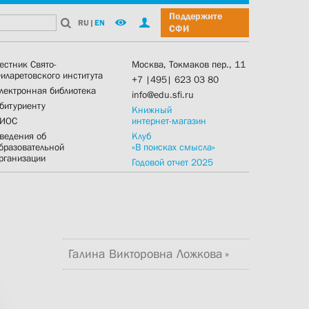
Поддержите
RU
|
EN
СФИ
естник Свято-
Москва, Токмаков пер., 11
иларетовского института
+7 |495| 623 03 80
лектронная библиотека
info@edu.sfi.ru
битуриенту
Книжный
ИОС
интернет-магазин
ведения об
Клуб
бразовательной
«В поисках смысла»
рганизации
Годовой отчет 2025
Галина Викторовна Ложкова