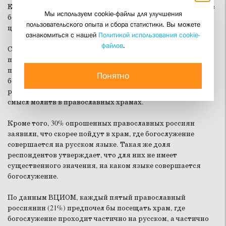
Евангелия и апостольских посланий). До сих пор службы в
Мы используем cookie-файлы для улучшения
большинстве храмов РПЦ проходили полностью на
пользовательского опыта и сбора статистики. Вы можете
церковнославянском.
ознакомиться с нашей
Политикой использования cookie-
файлов
.
Согласно
данным опроса
, 75% православных россиян
поддержали в той или иной степени инициативу
патриарха Кирилла о частичной русификации
Понятно
богослужения. Также 94% от опрошенных православных
россиян считают, что в той или иной степени понимают
смысл молитв в православных храмах.
Кроме того, 30% опрошенных православных россиян
заявили, что скорее пойдут в храм, где богослужение
совершается на русском языке. Такая же доля
респондентов утверждает, что для них не имеет
существенного значения, на каком языке совершается
богослужение.
По данным ВЦИОМ, каждый пятый православный
россиянин (21%) предпочел бы посещать храм, где
богослужение проходит частично на русском, а частично