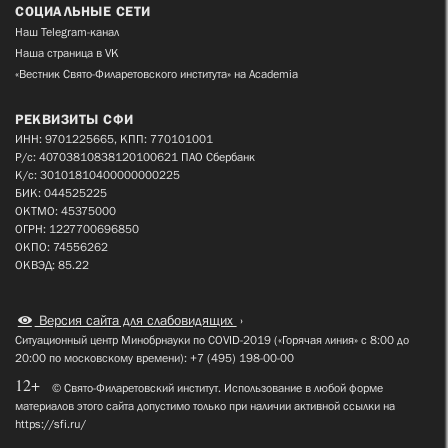
СОЦИАЛЬНЫЕ СЕТИ
Наш Telegram-канал
Наша страница в VK
«Вестник Свято-Филаретовского института» на Academia
РЕКВИЗИТЫ СФИ
ИНН: 9701225665, КПП: 770101001
Р/с: 40703810838120100621 ПАО Сбербанк
К/с: 30101810400000000225
БИК: 044525225
ОКТМО: 45375000
ОГРН: 1227700696850
ОКПО: 74556262
ОКВЭД: 85.22
Версия сайта для слабовидящих
Ситуационный центр Минобрнауки по COVID-2019 («Горячая линия» с 8:00 до
20:00 по московскому времени): +7 (495) 198-00-00
12+
© Свято-Филаретовский институт. Использование в любой форме
материалов этого сайта допустимо только при наличии активной ссылки на
https://sfi.ru/