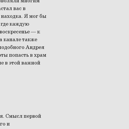
озволяли многим
стал вас в
 находка. Я мог бы
, где каждую
 воскресенье — к
а канале также
подобного Андрея
оты попасть в храм
ие в этой важной
ая. Смысл первой
го и