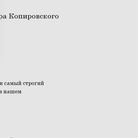
ра Копировского
и самый строгий
 в нашем