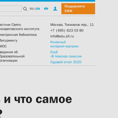
Поддержите
RU
|
EN
СФИ
естник Свято-
Москва, Токмаков пер., 11
иларетовского института
+7 |495| 623 03 80
лектронная библиотека
info@edu.sfi.ru
битуриенту
Книжный
ИОС
интернет-магазин
ведения об
Клуб
бразовательной
«В поисках смысла»
рганизации
Годовой отчет 2025
 и что самое
?