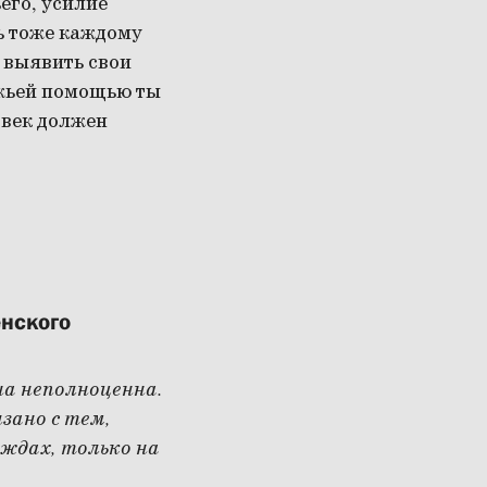
его, усилие
ь тоже каждому
 выявить свои
Божьей помощью ты
овек должен
енского
на неполноценна.
зано с тем,
уждах, только на