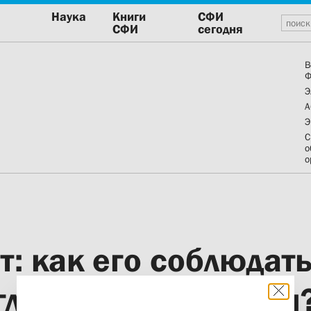
Наука
Книги
СФИ
СФИ
сегодня
В
Ф
Э
А
Э
С
о
о
т: как его соблюдать
главное в это время