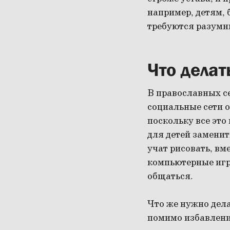
например, детям,
требуются разумны
Что делат
В православных се
социальные сети о
поскольку все это
для детей замени
учат рисовать, вм
компьютерные игр
общаться.
Что же нужно дела
помимо избавления