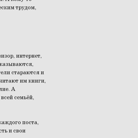
еским трудом,
изор, интернет,
тказываются,
тели стараются и
читают им книги,
лие. А
всей семьёй,
 каждого поста,
ть и свои