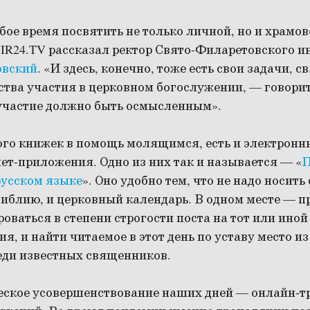
бое время посвятить не только личной, но и храмов
IR24.TV рассказал ректор Свято-Филаретовского и
овский
. «И здесь, конечно, тоже есть свои задачи, с
тва участия в церковном богослужении, — говорит
 участие должно быть осмысленным».
ого книжек в помощь молящимся, есть и электронны
ет-приложения. Одно из них так и называется — «
П
русском языке
». Оно удобно тем, что не надо носить 
иблию, и церковный календарь. В одном месте — п
оваться в степени строгости поста на тот или иной 
я, и найти читаемое в этот день по уставу место 
еди известных священников.
еское усовершенствование наших дней — онлайн-