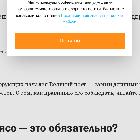
Мы используем cookie-файлы для улучшения
пользовательского опыта и сбора статистики. Вы можете
нника Георгия Кочеткова и Александ
ознакомиться с нашей
Политикой использования cookie-
файлов
.
телерадиокомпании «Мир»
03 марта 2025
Понятно
ерующих начался Великий пост — самый длинный 
остов. О том, как правильно его соблюдать, читайте
ясо — это обязательно?