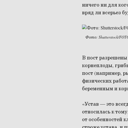
ничего ни для ког
вряд ли всерьез б
Фото: Shutterstock/F
В пост разрешены
корнеплоды, гриб
пост (например, р
физических работ
беременным и ко
«Устав — это всег
относилась к тому
от особенностей к
строже устава, и 