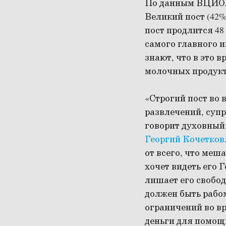
По данным ВЦИОМ,
Великий пост (42%
пост продлится 48
самого главного и
знают, что в это 
молочных продукто
«Строгий пост во 
развлечений, суп
говорит духовный
Георгий Кочетков
от всего, что меш
хочет видеть его 
лишает его свобод
должен быть рабо
ограничений во вр
деньги для помощи