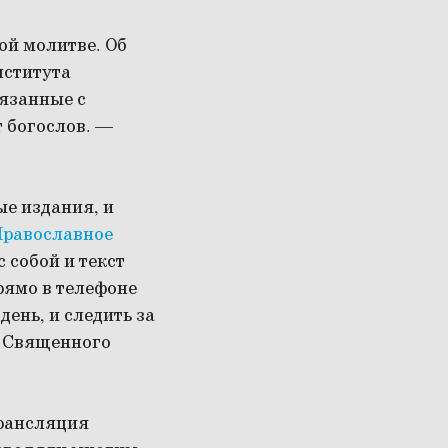
ой молитве. Об
нститута
вязанные с
 богослов. —
е издания, и
равославное
с собой и текст
рямо в телефоне
день, и следить за
из Священного
трансляция