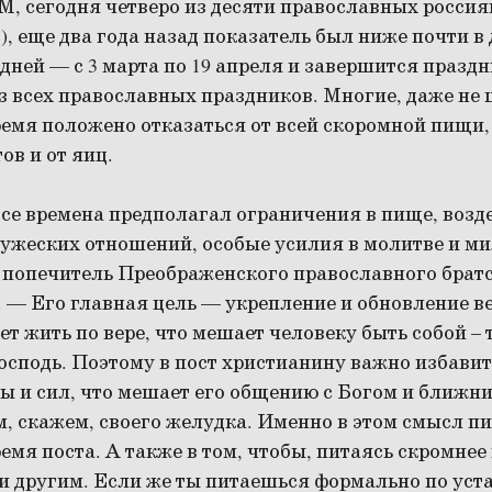
 сегодня четверо из десяти православных росси
), еще два года назад показатель был ниже почти в
 дней — с 3 марта по 19 апреля и завершится празд
з всех православных праздников. Многие, даже не
время положено отказаться от всей скоромной пищи, 
в и от яиц.
все времена предполагал ограничения в пище, возд
ружеских отношений, особые усилия в молитве и м
 попечитель Преображенского православного брат
. — Его главная цель — укрепление и обновление в
ает жить по вере, что мешает человеку быть собой –
Господь. Поэтому в пост христианину важно избавить
ы и сил, что мешает его общению с Богом и ближни
м, скажем, своего желудка. Именно в этом смысл 
емя поста. А также в том, чтобы, питаясь скромнее
 другим. Если же ты питаешься формально по уста