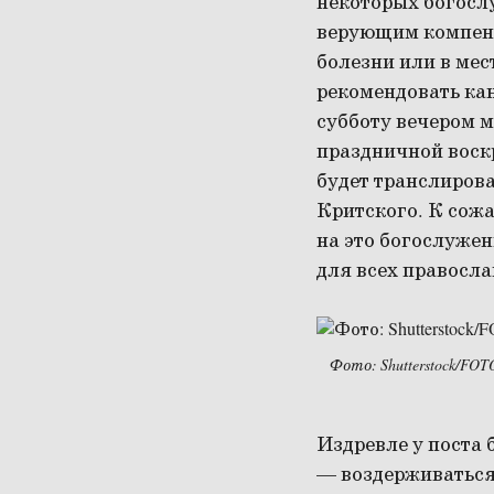
некоторых богосл
верующим компенси
болезни или в мес
рекомендовать ка
субботу вечером м
праздничной воскр
будет транслиров
Критского. К сожа
на это богослужен
для всех правосл
Фото: Shutterstock/FO
Издревле у поста 
— воздерживаться 