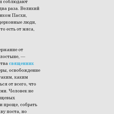
ян соблюдают
 два раза. Великий
ником Пасхи,
 церковные люди,
то есть от мяса,
ержание от
илостыне, —
ства
священник
еры, освобождение
 таким, каким
ся от всего, что
ми. Человек не
пищевых
 и проще, собрать
ву поста, но