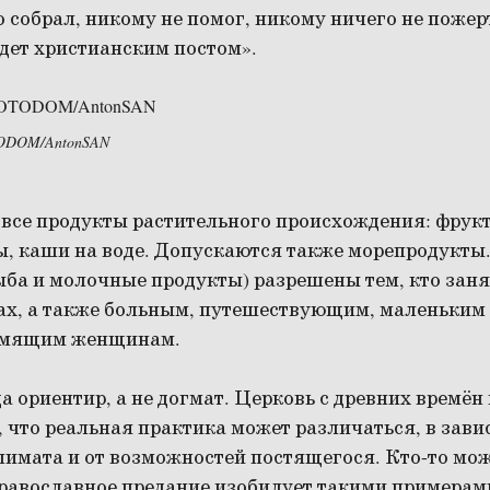
о собрал, никому не помог, никому ничего не пожерт
удет христианским постом».
OTODOM/AntonSAN
 все продукты растительного происхождения: фрук
ы, каши на воде. Допускаются также морепродукты
ыба и молочные продукты) разрешены тем, кто зан
ах, а также больным, путешествующим, маленьким 
рмящим женщинам.
да ориентир, а не догмат. Церковь с древних времё
, что реальная практика может различаться, в зави
лимата и от возможностей постящегося. Кто-то мо
православное предание изобилует такими примерам