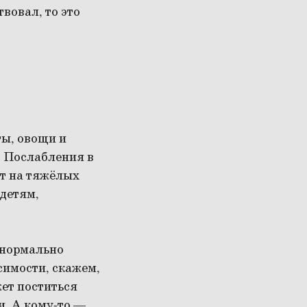
вовал, то это
ты, овощи и
. Послабления в
ят на тяжёлых
детям,
н нормально
симости, скажем,
жет поститься
и. А кому-то —