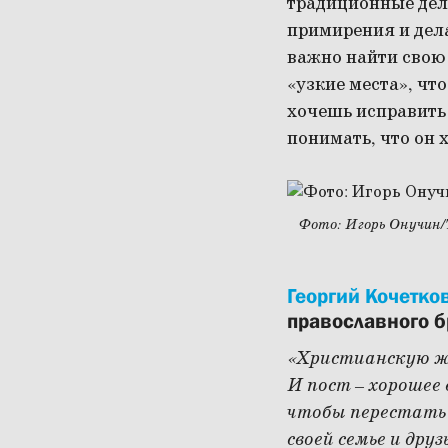
традиционные дела
примирения и дела
важно найти свою
«узкие места», чт
хочешь исправить 
понимать, что он 
Фото: Игорь Онучин
Георгий Кочетко
православного б
«Христианскую жи
И пост – хорошее 
чтобы перестать 
своей семье и друз