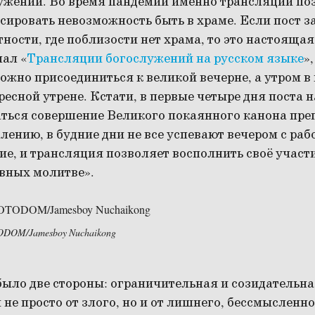
ужений. Во время пандемии именно трансляции п
ровать невозможность быть в храме. Если пост за
тности, где поблизости нет храма, то это настоящая
нал «
Трансляции богослужений на русском языке
»
ожно присоединиться к великой вечерне, а утром в
есной утрене. Кстати, в первые четыре дня поста н
аться совершение Великого покаянного канона пре
лению, в будние дни не все успевают вечером с раб
ие, и трансляция позволяет восполнить своё участ
авных молитве».
TODOM/Jamesboy Nuchaikong
было две стороны: ограничительная и созидательн
не просто от злого, но и от лишнего, бессмысленно