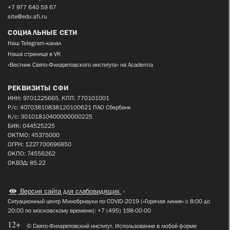
+7 977 640 59 67
site@edu.sfi.ru
СОЦИАЛЬНЫЕ СЕТИ
Наш Telegram-канал
Наша страница в VK
«Вестник Свято-Филаретовского института» на Academia
РЕКВИЗИТЫ СФИ
ИНН: 9701225665, КПП: 770101001
Р/с: 40703810838120100621 ПАО Сбербанк
К/с: 30101810400000000225
БИК: 044525225
ОКТМО: 45375000
ОГРН: 1227700696850
ОКПО: 74556262
ОКВЭД: 85.22
Версия сайта для слабовидящих
Ситуационный центр Минобрнауки по COVID-2019 («Горячая линия» с 8:00 до
20:00 по московскому времени): +7 (495) 198-00-00
12+
© Свято-Филаретовский институт. Использование в любой форме