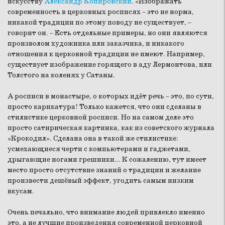
искусству
Александр Копировский
. «Изображать
современность в церковных росписях – это не норма,
никакой традиции по этому поводу не существует, –
говорит он. – Есть отдельные примеры, но они являются
произволом художника или заказчика, и никакого
отношения к церковной традиции не имеют. Например,
существует изображение горящего в аду Лермонтова, или
Толстого на коленях у Сатаны.
А росписи в монастыре, о которых идёт речь – это, по сути,
просто карикатура! Только кажется, что они сделаны в
стилистике церковной росписи. Но на самом деле это
просто сатирическая картинка, как из советского журнала
«Крокодил». Сделана она в такой же стилистике:
усмехающиеся черти с компьютерами и гаджетами,
дрыгающие ногами грешники... К сожалению, тут имеет
место просто отсутствие знаний о традиции и желание
произвести дешёвый эффект, угодить самым низким
вкусам.
Очень печально, что внимание людей привлекло именно
это, а не лучшие произведения современной церковной