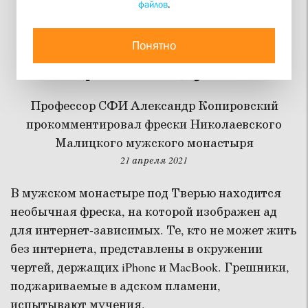
файлов
.
«Те, кто мечтает увидеть
кого-то в аду – люди не
Понятно
Христова духа»
Профессор СФИ Александр Копировский
прокомментировал фрески Николаевского
Малицкого мужского монастыря
21 апреля 2021
В мужском монастыре под Тверью находится
необычная фреска, на которой изображен ад
для интернет-зависимых. Те, кто не может жить
без интернета, представлены в окружении
чертей, держащих iPhone и MacBook. Грешники,
поджариваемые в адском пламени,
испытывают мучения.