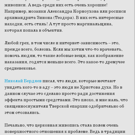
живописи. А ведь среди них есть очень хорошие!
Например, мозаики Александра Корноухова или росписи
архимандрита Зинона (Теодора). В них есть интересные
находки, есть стиль! А тут просто маргинальщина,
которая попала в объектив.
Любой грех, в том числе и интернет-зависимость – это,
прежде всего, болезнь. Если мы хотим что-то врачевать,
помочь людям, то такие лобовые вещи, как изображение
наказания, годятся меньше всего. Это какое-то дремучее
средневековье.
Николай Бердяев
писал, что люди, которые мечтают
увидеть кого-то в аду – это люди не Христова духа. Но в
данном случае это сделано просто ради достижения
эффекта простыми средствами. Это плохо, и мне жаль, что
священнослужители Тверской епархии одобрительно об
этом отозвались.
Печально, что церковная живопись стала полем очень
поверхностного отношения к проблеме. Ведь в традиции