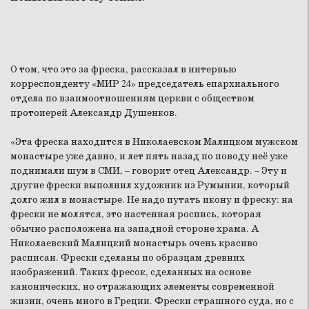
О том, что это за фреска, рассказал в интервью
корреспонденту «МИР 24» председатель епархиального
отдела по взаимоотношениям церкви с обществом
протоиерей Александр Душенков.
«Эта фреска находится в Николаевском Малицком мужском
монастыре уже давно, и лет пять назад по поводу неё уже
поднимали шум в СМИ, – говорит отец Александр. – Эту и
другие фрески выполнил художник из Румынии, который
долго жил в монастыре. Не надо путать икону и фреску: на
фрески не молятся, это настенная роспись, которая
обычно расположена на западной стороне храма. А
Николаевский Малицкий монастырь очень красиво
расписан. Фрески сделаны по образцам древних
изображений. Таких фресок, сделанных на основе
канонических, но отражающих элементы современной
жизни, очень много в Греции. Фрески страшного суда, но с