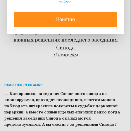
файлов
.
Синод ставит на мирян
Понятно
«Стол» опубликовал комментарии первого
проректора СФИ Дмитрия Гасака о самых
важных решениях последнего заседания
Синода
17 июня 2024
READ THIS IN ENGLISH
— Как правило, заседания Священного синода не
анонсируются, проходят неожиданно, и потом можно
наблюдать интересные повороты в судьбах церковной
иерархии, а вместе с ними и целых епархий: редко когда
решения заседаний Синода оказываются
предсказуемыми. А вы следите за решениями Синода?