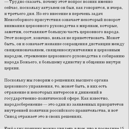
— Трудно сказать, почему этот вопрос возник именно
сейчас, поскольку актуален он был, как говорится, и вчера,
и третьего дня. Но его внесение в перечень задач
Межсоборного присутствия означает некоторый поворот
внимания церковного руководства к мирянам, которые,
заметим, составляют большую часть церковного народа.
Этот поворот, конечно, нельзя не приветствовать. Может
быть, он и означает желание сокращения дистанции между
священноначалием, священнослужителями и церковным
народом, стремление церковного руководства к собиранию
народа Божьего, к большему единству и общению внутри
церкви.
Поскольку мы говорим о решениях высшего органа
церковного управления, то, может быть, в них есть
отражение и некоторых интересов и движений в
государственно-политической сфере. Как известно,
народосбережение — это один из заявленных приоритетов
внутренней политики российского правительства, и вот
Синод отражает это в своих решениях.
Ещё одну причину можно увидеть в том, что в последние 15