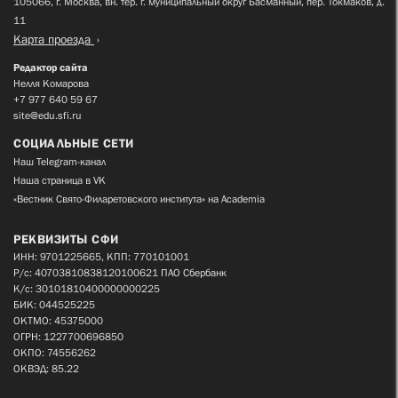
105066, г. Москва, вн. тер. г. муниципальный округ Басманный, пер. Токмаков, д.
11
Карта проезда
Редактор сайта
Нелля Комарова
+7 977 640 59 67
site@edu.sfi.ru
СОЦИАЛЬНЫЕ СЕТИ
Наш Telegram-канал
Наша страница в VK
«Вестник Свято-Филаретовского института» на Academia
РЕКВИЗИТЫ СФИ
ИНН: 9701225665, КПП: 770101001
Р/с: 40703810838120100621 ПАО Сбербанк
К/с: 30101810400000000225
БИК: 044525225
ОКТМО: 45375000
ОГРН: 1227700696850
ОКПО: 74556262
ОКВЭД: 85.22