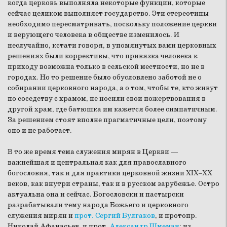
когда церковь выполняла некоторые функции, которые
сейчас целиком выполняет государство. Эти стереотипы
необходимо пересматривать, поскольку положение церкви
и верующего человека в обществе изменилось. И
неслучайно, кстати говоря, в упомянутых вами церковных
решениях были коррективы, что привязка человека к
приходу возможна только в сельской местности, но не в
городах. Но то решение было обусловлено заботой не о
собирании церковного народа, а о том, чтобы те, кто живут
по соседству с храмом, не носили свои пожертвования в
другой храм, где батюшка им кажется более симпатичным.
За решением стоят вполне прагматичные цели, поэтому
оно и не работает.
В то же время тема служения мирян в Церкви —
важнейшая и центральная как для православного
богословия, так и для практики церковной жизни XIX–XX
веков, как внутри страны, так и в русском зарубежье. Остро
актуальна она и сейчас. Богословски и пастырски
разрабатывали тему народа Божьего и церковного
служения мирян и
прот. Сергий Булгаков
, и протопр.
Николай Афанасьев, и прот.
Александр Шмеман
; из