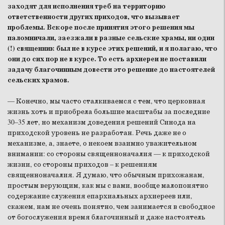
заходят для исполнения треб на территорию
ответственности других приходов, что вызывает
проблемы. Вскоре после принятия этого решения мы
паломничали, заезжали в разные сельские храмы, ни один
(!) священник был не в курсе этих решений, и я полагаю, что
они до сих пор не в курсе. То есть архиереи не поставили
задачу благочинным довести это решение до настоятелей
сельских храмов.
— Конечно, мы часто сталкиваемся с тем, что церковная
жизнь хоть и приобрела большие масштабы за последние
30–35 лет, но механизм доведения решений Синода на
приходской уровень не разработан. Речь даже не о
механизме, а, знаете, о некоем взаимно уважительном
внимании: со стороны священноначалия — к приходской
жизни, со стороны приходов – к решениям
священноначалия. Я думаю, что обычным прихожанам,
простым верующим, как мы с вами, вообще малопонятно
содержание служения епархиальных архиереев или,
скажем, нам не очень понятно, чем занимается в свободное
от богослужения время благочинный и даже настоятель