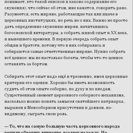
понимает, кто такой епископ и каково содержание его
служения), что сейчас об этом, мне кажется, говорить рано.
Разумеется, есть миряне, работающие так или иначе в
церковных институциях, но речь не о них. Важно не просто
дать определение служению мирян, начитавшись
богословской литературы, а собрать живой опыт и XX века,
и нынешнего времени. В первую очередь собрать опыт
общин и братств, потому что в них собирались и
собираются самые ответственные миряне. Нужно собрать
всё ценное: мы не настолько богаты, чтобы что-то ценное
оставлять за бортом.
Собирать этот опыт надо ещё и трезвенно, имея церковные
критерии его оценки. Хорошо бы иметь возможность
судить об этом опыте соборно, по духу и по плодам.
Существенный элемент церковного соборного механизма,
насколько можно понять замысел святейшего патриарха,
выражен в Межсоборном присутствии и должен, по-
видимому, сыграть свою роль.
— То, что на самую большую часть церковного народа
решили обратить внимание, вселяет надежду. Но