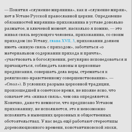
— Понятия «служение мирянина», как и «служение мирян»,
нет в Уставе Русской православной церкви. Определение
обязанностей мирянина-прихожанина в уставе довольно
размытое, и ключевой момент, насколько я помню, — это
живая связь верующего человека, прихожанина, со своим
приходом (по Уставу,
глава XVII, 3
, прихожанин должен
иметь «живую связь с приходом», заботиться «о
материальном содержании прихода и причта»,
«участвовать в богослужении, регулярно исповедоваться и
причащаться, соблюдать каноны и церковные
предписания, совершать дела веры, стремиться к
религиозно-нравственному совершенствованию». —
«Стол»
). В условиях разрыва церковной традиции,
произошедшей в советское время, не вполне ясно, что
означает эта «живая связь», чем она определяется.
Конечно, даже то немногое, что предписано Уставом
прихожанину, не исполняется, это и невозможно
исполнить в нынешних церковных и общественных
обстоятельствах. У нас ведь ещё работают стереотипы
дореволюционного времени, константиновской эпохи,