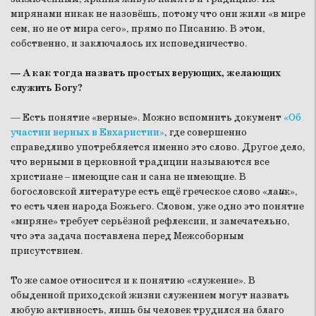
мирянами никак не назовёшь, потому что они жили «в мире
сем, но не от мира сего», прямо по Писанию. В этом,
собственно, и заключалось их исповедничество.
— А как тогда назвать простых верующих, желающих
служить Богу?
— Есть понятие «верные». Можно вспомнить документ
«Об
участии верных в Евхаристии»
, где совершенно
справедливо употребляется именно это слово. Другое дело,
что верными в церковной традиции называются все
христиане – имеющие сан и сана не имеющие. В
богословской литературе есть ещё греческое слово «ла
и
к»,
то есть член народа Божьего. Словом, уже одно это понятие
«миряне» требует серьёзной рефлексии, и замечательно,
что эта задача поставлена перед Межсоборным
присутствием.
То же самое относится и к понятию «служение». В
обыденной приходской жизни служением могут назвать
любую активность, лишь бы человек трудился на благо