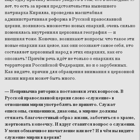
лет, то есть за время предстоятельства нынешнего
патриарха Кирилла, проведена масштабная
административная реформа в Русской православной
церкви, появилось множество новых епархий, очень сильно
поменялась внутренняя церковная география — и
внешняя тоже. Конечно, возникают вопросы: что такое эти
новые епархии как целое, как они осознают самое себя, кто
составляет церковный народ в этих епархиях, как его
опознать? Причём речь идёт не только о епархиях на
территории Российской Федерации, но и о зарубежных.
Как видите, причин для обращения внимания к церковной
жизни мирян может быть много.
— Непривычна риторика постановки этих вопросов. В
Русской православной церкви слово «служение» в
отношении мирян употреблять не принято. Служат
епископы, священники, диаконы, а миряне должны
стяжать благочестивый образ жизни, заботиться о храме,
жертвовать копеечку. И вдруг ставится вопрос о служении.
У меня обманчивое впечатление или нет? И в чём вы видите
служение мирян в церкви?