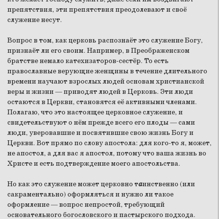
препятствия, эти препятствия преодолевают и своё
служение несут.
Вопрос в том, как церковь распознаёт это служение Богу,
признаёт ли его своим. Например, в Преображенском
братстве немало катехизаторов-сестёр. То есть
православные верующие женщины в течение длительного
времени научают взрослых людей основам христианской
веры и жизни — приводят людей в Церковь. Эти люди
остаются в Церкви, становятся её активными членами.
Полагаю, что это настоящее церковное служение, и
свидетельствуют о нём прежде всего его плоды — сами
люди, уверовавшие и посвятившие свою жизнь Богу и
Церкви. Вот прямо по слову апостола: для кого-то я, может,
не апостол, а для вас я апостол, потому что ваша жизнь во
Христе и есть подтверждение моего апостольства.
Но как это служение может церковно т
а
инственно (или
сакраментально) оформляться и нужно ли такое
оформление — вопрос непростой, требующий
основательного богословского и пастырского подхода.