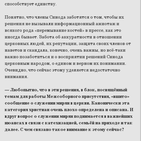
способствует единству.
Понятно, что члены Синода заботятся о том, чтобы их
решения не вызывали информационный ажиотаж и
всякого рода «перемывание костей» в прессе, как это
иногда бывает. Забота об аккуратности в отношении
церковных людей, их репутации, защита своих членов от
наветов и скандала, конечно, очень важны, но всё-таки
важно позаботиться и о восприятии решений Синода
церковным народом, о едином и верном их понимании.
Очевидно, что сейчас этому уделяется недостаточно
внимания.
— Любопытно, что в эти решения, в блок, посвящённый
темам для работы Межсоборного присутствия, «вшито»
сообщение о служении мирян в церкви. Канонически эта
категория христиан очень плохо определена и описана. И
вдруг вопрос о служении мирян поднимается в важнейших
нюансах в связи с катехизацией, семьёй на приходе и так
далее. С чем связано такое внимание к этому сейчас?