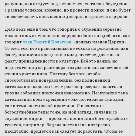
разумом, как следует подготовиться, то такое обсуждение,
с разным успехом, конечно, но провести можно, и оно будет
способствовать повышению доверия и единства в церкви.
Дело ведь ещё в том, что говорить о служении серьёзно
можно лишь в отношении воцерковлённых людей, или, как
говорит
отец Георгий Кочетков
, «полных членов Церкви».
То есть тех, кто православный не только по рождению или
факту принятия крещения в младенчестве, даже не по
факту принадлежности к культуре. Всё это важно, но
недостаточно для разговора о служении как качестве всей
жизни христианина. Поэтому без того, чтобы
способствовать воцерковлению, без полноценной
катехизации взрослых этот разговор всерьёз начать на
уровне собрания прихожан невозможно. Неслучайно тема
катехизации после крещения тоже поставлена Синодом,
как и тема пастырской практики. И некоторые
богослужебные темы тоже, на мой взгляд, связаны со
служением мирян — проблема понимания богослужебных
текстов, например. Задача поставлена интересно,
масштабно, придётся как следует поработать, чтобы её