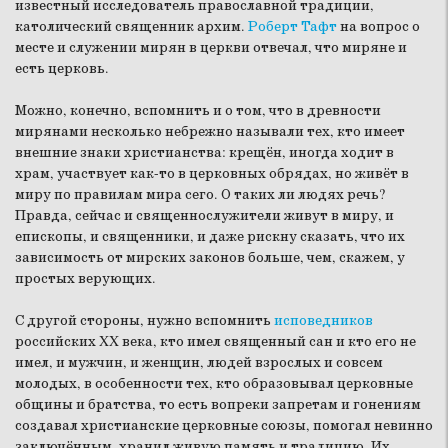
известный исследователь православной традиции,
католический священник архим.
Роберт Тафт
на вопрос о
месте и служении мирян в церкви отвечал, что миряне и
есть церковь.
Можно, конечно, вспомнить и о том, что в древности
мирянами несколько небрежно называли тех, кто имеет
внешние знаки христианства: крещён, иногда ходит в
храм, участвует как-то в церковных обрядах, но живёт в
миру по правилам мира сего. О таких ли людях речь?
Правда, сейчас и священнослужители живут в миру, и
епископы, и священники, и даже рискну сказать, что их
зависимость от мирских законов больше, чем, скажем, у
простых верующих.
С другой стороны, нужно вспомнить
исповедников
российских XX века, кто имел священный сан и кто его не
имел, и мужчин, и женщин, людей взрослых и совсем
молодых, в особенности тех, кто образовывал церковные
общины и братства, то есть вопреки запретам и гонениям
создавал христианские церковные союзы, помогал невинно
заключённым, хранил живую память и традицию. Их