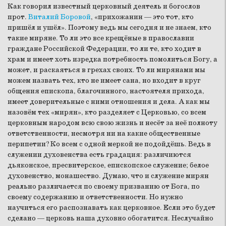
Как говорил известный церковный деятель и богослов
прот.
Виталий Боровой
, «прихожанин — это тот, кто
пришёл и ушёл». Поэтому ведь мы сегодня и не знаем, кто
такие миряне. То ли это все крещёные в православии
граждане Российской Федерации, то ли те, кто ходит в
храм и имеет хоть изредка потребность помолиться Богу, а
может, и раскаяться в грехах своих. То ли мирянами мы
можем назвать тех, кто не имеет сана, но входит в круг
общения епископа, благочинного, настоятеля прихода,
имеет доверительные с ними отношения и дела. А как мы
назовём тех «мирян», кто разделяет с Церковью, со всем
церковным народом всю свою жизнь и несёт за неё полноту
ответственности, несмотря ни на какие общественные
перипетии? Ко всем с одной меркой не подойдёшь. Ведь в
служении духовенства есть градация: различиются
дьяконское, пресвитерское, епископское служение; белое
духовенство, монашество. Думаю, что и служение мирян
реально различается по своему призванию от Бога, по
своему содержанию и ответственности. Но нужно
научиться его распознавать как церковное. Если это будет
сделано — церковь наша духовно обогатится. Неслучайно