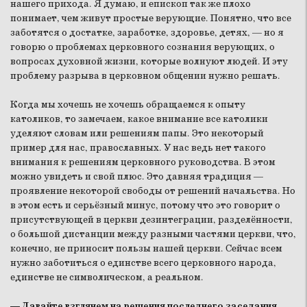
нашего прихода. Я думаю, и епископ так же плохо
понимает, чем живут простые верующие. Понятно, что все
заботятся о достатке, заработке, здоровье, детях, — но я
говорю о проблемах церковного сознания верующих, о
вопросах духовной жизни, которые волнуют людей. И эту
проблему разрыва в церковном общении нужно решать.
Когда мы хочешь не хочешь обращаемся к опыту
католиков, то замечаем, какое внимание все католики
уделяют словам или решениям папы. Это некоторый
пример для нас, православных. У нас ведь нет такого
внимания к решениям церковного руководства. В этом
можно увидеть и свой плюс. Это давняя традиция —
проявление некоторой свободы от решений начальства. Но
в этом есть и серьёзный минус, потому что это говорит о
присутствующей в церкви дезинтеграции, разделённости,
о большой дистанции между разными частями церкви, что,
конечно, не приносит пользы нашей церкви. Сейчас всем
нужно заботиться о единстве всего церковного народа,
единстве не символическом, а реальном.
— Давайте взглянем на решения последнего заседания