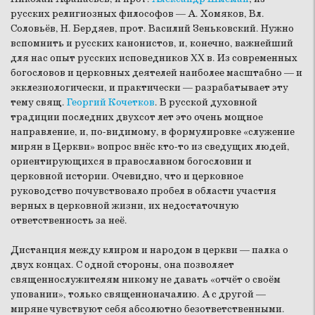
русских религиозных философов — А. Хомяков, Вл.
Соловьёв, Н. Бердяев, прот. Василий Зеньковский. Нужно
вспомнить и русских канонистов, и, конечно, важнейший
для нас опыт русских исповедников XX в. Из современных
богословов и церковных деятелей наиболее масштабно — и
экклезиологически, и практически — разрабатывает эту
тему свящ.
Георгий Кочетков
. В русской духовной
традиции последних двухсот лет это очень мощное
направление, и, по-видимому, в формулировке «служение
мирян в Церкви» вопрос внёс кто-то из сведущих людей,
ориентирующихся в православном богословии и
церковной истории. Очевидно, что и церковное
руководство почувствовало пробел в области участия
верных в церковной жизни, их недостаточную
ответственность за неё.
Дистанция между клиром и народом в церкви — палка о
двух концах. С одной стороны, она позволяет
священнослужителям никому не давать «отчёт о своём
уповании», только священноначалию. А с другой —
миряне чувствуют себя абсолютно безответственными.