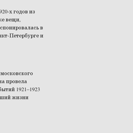
20‑х годов из
же вещи,
спонировалась в
нкт-Петербурге и
 московского
на провела
бытий 1921–1923
есший жизни