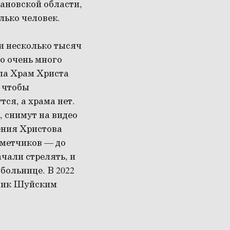
ановской области,
лько человек.
и несколько тысяч
о очень много
ла Храм Христа
, чтобы
тся, а храма нет.
, снимут на видео
сения Христова
еметчиков — до
чали стрелять, и
больнице. В 2022
тник Шуйским