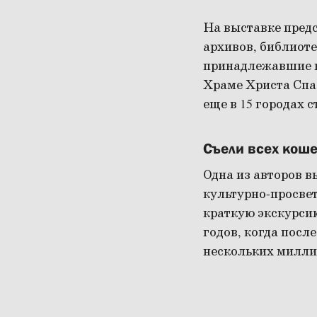
На выставке предс
архивов, библиоте
принадлежавшие н
Храме Христа Спас
еще в 15 городах 
Съели всех коше
Одна из авторов 
культурно-просве
краткую экскурсию
годов, когда посл
нескольких милли