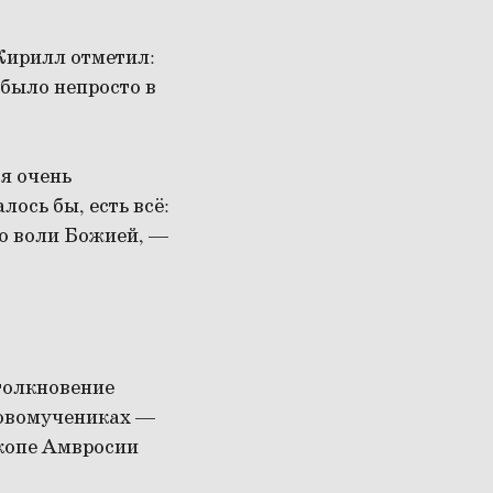
Кирилл отметил:
было непросто в
ия очень
ось бы, есть всё:
то воли Божией, —
толкновение
новомучениках —
скопе Амвросии