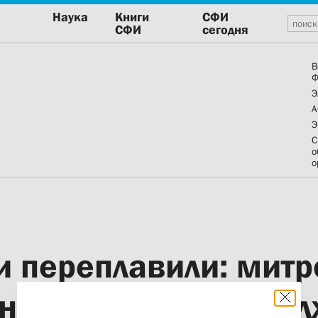
Наука
Книги
СФИ
СФИ
сегодня
В
Ф
Э
А
Э
С
о
о
и переплавили: митр
ни выставку «Не до