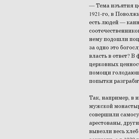
— Тема изъятия це
1921-го, в Поволж
есть людей — кан
соотечественнико
нему подошли поце
за одно это богос
власть в ответ? В
церковных ценнос
помощи голодающи
попытки разграби
Так, например, в
мужской монастырь
совершили самосу
арестованы, други
вывезли весь хлеб