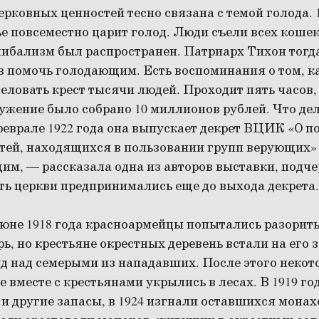
рковных ценностей тесно связана с темой голода. 
ье повсеместно царит голод. Люди съели всех кошек
нибализм был распространен. Патриарх Тихон тогд
в помочь голодающим. Есть воспоминания о том, ка
ловать крест тысячи людей. Проходит пять часов, 
лужение было собрано 10 миллионов рублей. Что де
 феврале 1922 года она выпускает декрет ВЦИК «О п
тей, находящихся в пользовании групп верующих»
м, — рассказала одна из авторов выставки, подче
ть церкви предпринимались еще до выхода декрета.
 июне 1918 года красноармейцы попытались разорит
, но крестьяне окрестных деревень встали на его 
д над семерыми из нападавших. После этого неко
е вместе с крестьянами укрылись в лесах. В 1919 го
 и другие запасы, в 1924 изгнали оставшихся мона