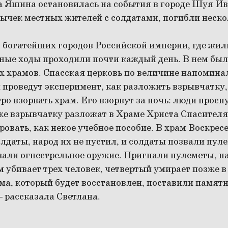
а Яшина остановилась на события в городе Шуя Ив
стычек местных жителей с солдатами, погибли неско
з богатейших городов Российской империи, где жил
тные ходы проходили почти каждый день. В нем был
х храмов. Спасская церковь по величине напомина
 проведут эксперимент, как разложить взрывчатку
о взорвать храм. Его взорвут за ночь: люди просну
же взрывчатку разложат в Храме Христа Спасителя
ровать, как некое учебное пособие. В храм Воскре
даты, народ их не пустил, и солдаты позвали пул
вали огнестрельное оружие. Пригнали пулеметы, на
убивает трех человек, четвертый умирает позже в 
ама, который будет восстановлен, поставили памя
 рассказала Светлана.