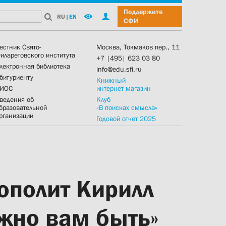
Поддержите
RU
|
EN
СФИ
естник Свято-
Москва, Токмаков пер., 11
иларетовского института
+7 |495| 623 03 80
лектронная библиотека
info@edu.sfi.ru
битуриенту
Книжный
ИОС
интернет-магазин
ведения об
Клуб
бразовательной
«В поисках смысла»
рганизации
Годовой отчет 2025
ополит Кирилл
лжно вам быть»