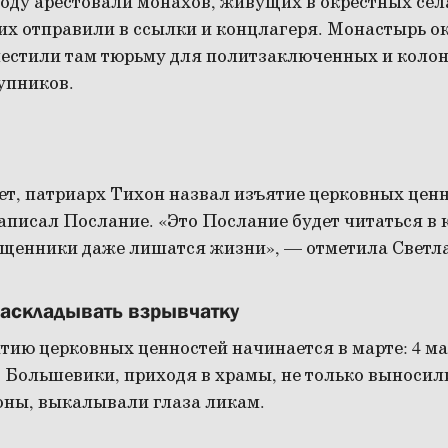
 году арестовали монахов, живущих в окрестных сел
гих отправили в ссылки и концлагеря. Монастырь о
местили там тюрьму для политзаключенных и коло
упников.
ет, патриарх Тихон назвал изъятие церковных цен
аписал Послание. «Это Послание будет читаться в 
ященники даже лишатся жизни», — отметила Светл
раскладывать взрывчатку
ию церковных ценностей начинается в марте: 4 ма
 Большевики, приходя в храмы, не только выносили
оны, выкалывали глаза ликам.