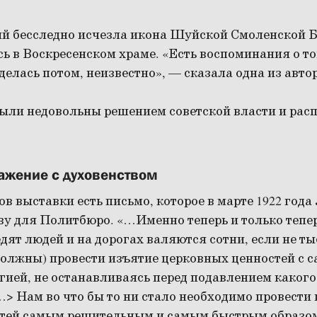
ий бесследно исчезла икона Шуйской Смоленской 
ь в Воскресенском храме. «Есть воспоминания о то
 делась потом, неизвестно», — сказала одна из авто
были недовольны решением советской власти и расп
ажение с духовенством
ов выставки есть письмо, которое в марте 1922 год
у для Политбюро. «…Именно теперь и только теперь
дят людей и на дорогах валяются сотни, если не т
должны) провести изъятие церковных ценностей с 
ией, не останавливаясь перед подавлением какого
> Нам во что бы то ни стало необходимо провести
тей самым решительным и самым быстрым образо