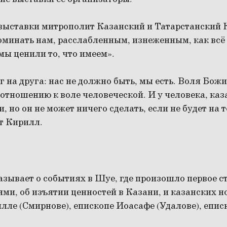
выставки митрополит Казанский и Татарстанский 
минать нам, расслабленным, изнеженным, как всё 
мы ценили то, что имеем».
 на друга: нас не должно быть, мы есть. Воля Бож
отношению к воле человеческой. И у человека, казал
, но он не может ничего сделать, если не будет на 
т Кирилл.
азывает о событиях в Шуе, где произошло первое с
ями, об изъятии ценностей в Казани, и казанских 
лле (Смирнове), епископе Иоасафе (Удалове), епи