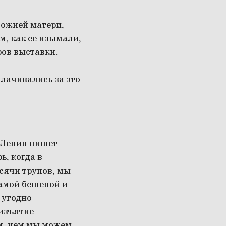
Божией матери,
м, как ее изымали,
ров выставки.
лачивались за это
а Ленин пишет
, когда в
ысячи трупов, мы
самой бешеной и
 угодно
 изъятие
м, чем мы можем