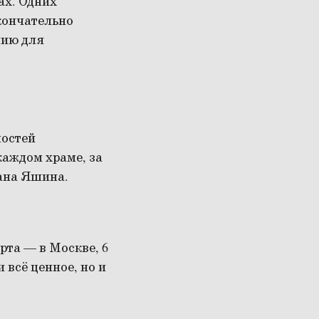
ах. Одних
кончательно
нию для
ностей
каждом храме, за
ана Яшина.
рта — в Москве, 6
 всё ценное, но и