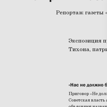
Репортаж газеты 
Экспозиция п
Тихона, патр
«Нас не должно б
Приговор «Не дол
Советская власть
объясняют назван