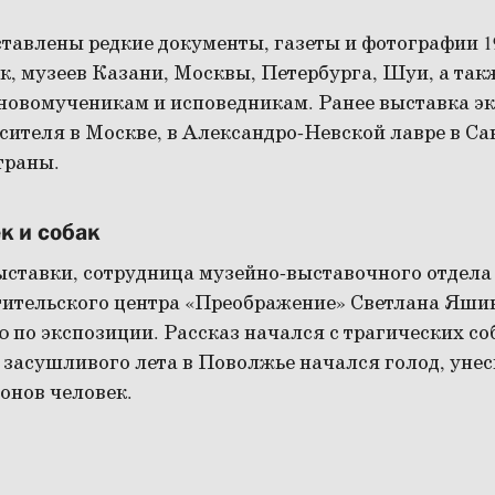
тавлены редкие документы, газеты и фотографии 19
к, музеев Казани, Москвы, Петербурга, Шуи, а так
овомученикам и исповедникам. Ранее выставка эк
ителя в Москве, в Александро-Невской лавре в Са
страны.
к и собак
выставки, сотрудница музейно-выставочного отдела
тительского центра «Преображение» Светлана Яши
 по экспозиции. Рассказ начался с трагических со
е засушливого лета в Поволжье начался голод, ун
онов человек.