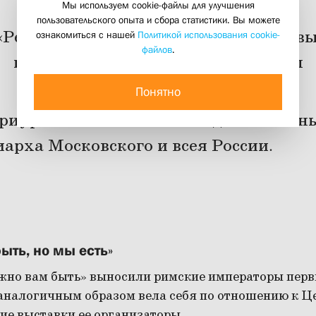
Мы используем cookie-файлы для улучшения
пользовательского опыта и сбора статистики. Вы можете
«Республика Татарстан» с открытия вы
ознакомиться с нашей
Политикой использования cookie-
файлов
.
церковных ценностей в 1920-е годы
07 апреля 2025
Понятно
риурочена к 100-летию со дня кончин
иарха Московского и всея России.
ыть, но мы есть»
жно вам быть» выносили римские императоры пер
 аналогичным образом вела себя по отношению к Ц
ие выставки ее организаторы.