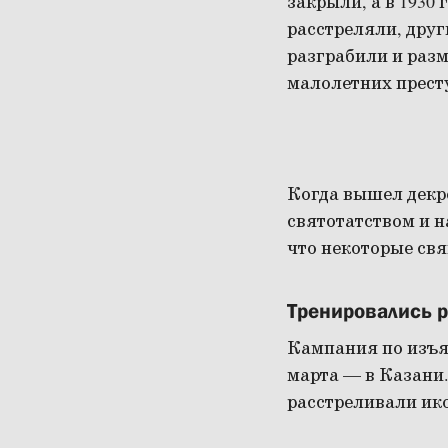
закрыли, а в 1930
расстреляли, дру
разграбили и раз
малолетних прест
Когда вышел декр
святотатством и н
что некоторые св
Тренировались 
Кампания по изъят
марта — в Казани.
расстреливали ик