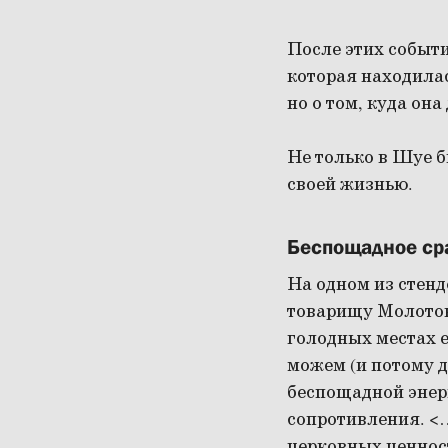
После этих событ
которая находилас
но о том, куда она
Не только в Шуе 
своей жизнью.
Беспощадное ср
На одном из стенд
товарищу Молотов
голодных местах е
можем (и потому 
беспощадной энерг
сопротивления. <…
церковных ценнос