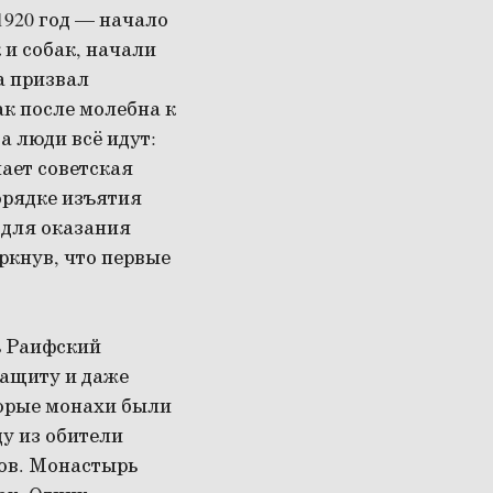
1920 год — начало
 и собак, начали
а призвал
к после молебна к
а люди всё идут:
лает советская
орядке изъятия
 для оказания
ркнув, что первые
ь Раифский
защиту и даже
торые монахи были
ду из обители
хов. Монастырь