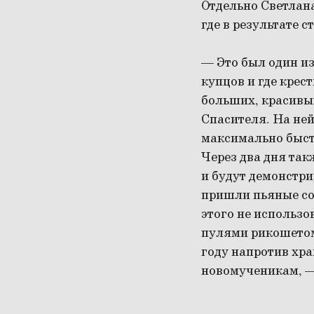
Отдельно Светлан
где в результате 
— Это был один и
купцов и где крес
больших, красивы
Спасителя. На ней
максимально быстр
Через два дня так
и будут демонстри
пришли пьяные сол
этого не использо
пулями рикошетом 
году напротив хр
новомученикам, —