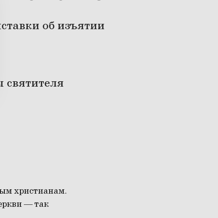
ставки об изъятии
ы святителя
вым христианам.
еркви — так