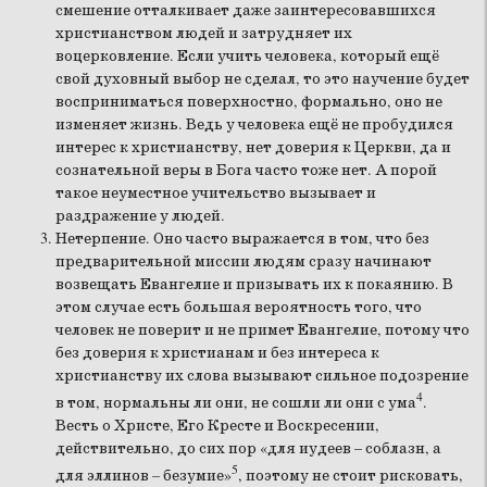
смешение отталкивает даже заинтересовавшихся
христианством людей и затрудняет их
воцерковление. Если учить человека, который ещё
свой духовный выбор не сделал, то это научение будет
восприниматься поверхностно, формально, оно не
изменяет жизнь. Ведь у человека ещё не пробудился
интерес к христианству, нет доверия к Церкви, да и
сознательной веры в Бога часто тоже нет. А порой
такое неуместное учительство вызывает и
раздражение у людей.
Нетерпение. Оно часто выражается в том, что без
предварительной миссии людям сразу начинают
возвещать Евангелие и призывать их к покаянию. В
этом случае есть большая вероятность того, что
человек не поверит и не примет Евангелие, потому что
без доверия к христианам и без интереса к
христианству их слова вызывают сильное подозрение
4
в том, нормальны ли они, не сошли ли они с ума
.
Весть о Христе, Его Кресте и Воскресении,
действительно, до сих пор «для иудеев – соблазн, а
5
для эллинов – безумие»
, поэтому не стоит рисковать,