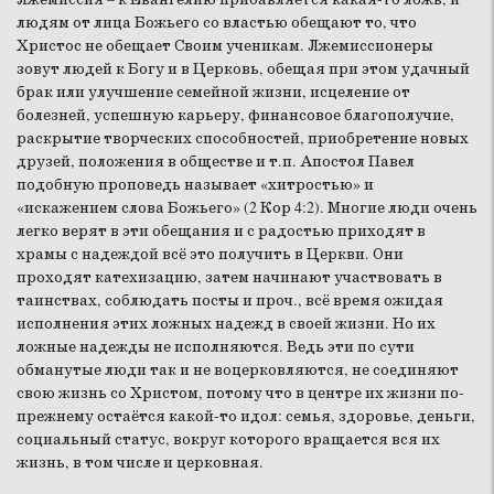
людям от лица Божьего со властью обещают то, что
Христос не обещает Своим ученикам. Лжемиссионеры
зовут людей к Богу и в Церковь, обещая при этом удачный
брак или улучшение семейной жизни, исцеление от
болезней, успешную карьеру, финансовое благополучие,
раскрытие творческих способностей, приобретение новых
друзей, положения в обществе и т.п. Апостол Павел
подобную проповедь называет «хитростью» и
«искажением слова Божьего» (2 Кор 4:2). Многие люди очень
легко верят в эти обещания и с радостью приходят в
храмы с надеждой всё это получить в Церкви. Они
проходят катехизацию, затем начинают участвовать в
таинствах, соблюдать посты и проч., всё время ожидая
исполнения этих ложных надежд в своей жизни. Но их
ложные надежды не исполняются. Ведь эти по сути
обманутые люди так и не воцерковляются, не соединяют
свою жизнь со Христом, потому что в центре их жизни по-
прежнему остаётся какой-то идол: семья, здоровье, деньги,
социальный статус, вокруг которого вращается вся их
жизнь, в том числе и церковная.