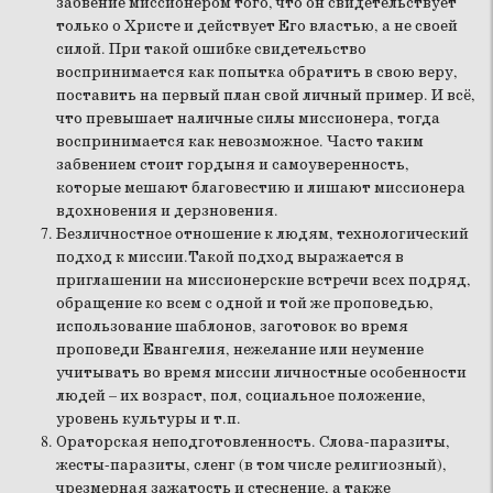
забвение миссионером того, что он свидетельствует
только о Христе и действует Его властью, а не своей
силой. При такой ошибке свидетельство
воспринимается как попытка обратить в свою веру,
поставить на первый план свой личный пример. И всё,
что превышает наличные силы миссионера, тогда
воспринимается как невозможное. Часто таким
забвением стоит гордыня и самоуверенность,
которые мешают благовестию и лишают миссионера
вдохновения и дерзновения.
Безличностное отношение к людям, технологический
подход к миссии.Такой подход выражается в
приглашении на миссионерские встречи всех подряд,
обращение ко всем с одной и той же проповедью,
использование шаблонов, заготовок во время
проповеди Евангелия, нежелание или неумение
учитывать во время миссии личностные особенности
людей – их возраст, пол, социальное положение,
уровень культуры и т.п.
Ораторская неподготовленность. Слова-паразиты,
жесты-паразиты, сленг (в том числе религиозный),
чрезмерная зажатость и стеснение, а также