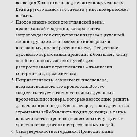
возвещая Евангелие неподготовленному человеку.
Ведь другого шанса это сделать у миссионера может
не быть.
Плохое знание основ христианской веры,
православной традиции, которое часто
сопровождается отсутствием интереса к духовной
жизни других людей, особенно иноверных и
инославных, пренебрежение к нему. Отсутствие
духовного образования приводит к большому числу
ошибок и поиску «лёгких путей» для
распространения христианства – лжемиссии,
контрмиссии, прозелитизма.
Неприветливость, закрытость миссионера,
невдохновенность его проповеди. Всё это
свидетельствует о каких-то личных духовных
проблемах миссионера, которые необходимо решить
до начала проповеди. В свою очередь, занудство, как
стремление всё объяснить людям до конца, а также
навязчивость в проповеди способны отпугнуть от
христианства даже заинтересованных людей.
Самоуверенность и гордыня. Приводит к ним