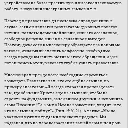
устройством на более престижную и высокооплачиваемую
работу, в изучении иностранных языков и т.п.
Переход в православие для человека оправдан лишь в
случае, если он является результатом духовных поисков
истины, полноты церковной жизни, если это осознанное,
свободное решение, никак не связанное с выгодой.
Поэтому даже если к миссионеру обращается за помощью
человек, желающий сменить конфессию, необходимо
всегда прежде выяснить мотивы этого обращения, а уже
потом помочь этому человеку глубже узнать православие.
Миссионерам прежде всего необходимо стремиться
возвещать Евангелие тем, кто его ещё не слышал, по
примеру апостолов: «Я всегда старался проповедовать
там, где об имени Христа еще не слышали, чтобы не
строить на фундаменте, заложенном другими, а исполнить
слова Писания: “Те, кому о Нем не возвестили, увидят, и те,
кто не слышал, поймут”» (Рим 15:20-21). А также: «Мы не
хвалимся чужими трудами вне своих пределов. Мы
надеемся, что по мере возрастания вашей веры и моя роль