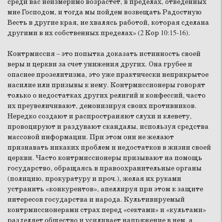
среди вас неизмеримо возрастет, в пределах, отведенных
мне Господом, и тогда мы пойдем возвещать Радостную
Весть в другие края, не хвалясь работой, которая сделана
другими в их собственных пределах» (2 Кор 10:15-16).
Контрмиссия – это попытка доказать истинность своей
веры и церкви за счет унижения других. Она грубее и
опаснее прозелитизма, это уже практически неприкрытое
насилие или призывы к нему. Контрмиссионеры говорят
только о недостатках других религий и конфессий, часто
их преувеличивают, демонизируя своих противников.
Нередко создают и распространяют слухи и клевету,
провоцируют и раздувают скандалы, используя средства
массовой информации. При этом они не желают
признавать никаких проблем и недостатков в жизни своей
церкви. Часто контрмиссионеры призывают на помощь
государство, обращаясь в правоохранительные органы
(полицию, прокуратуру и проч.), желая их руками
устранить «конкурентов», апеллируя при этом к защите
интересов государства и народа. Культивируемый
контрмиссионерами страх перед «сектами» и «культами»
разделяет общество и усиливает напряжение в нем, а