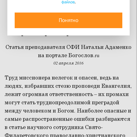
файлов
.
Ошибки миссионеров:
опасные и
Понятно
распространенные
Статья преподавателя СФИ Натальи Адаменко
на портале Богослов.ru
02 апреля 2016
Труд миссионера нелегок и опасен, ведь на
людях, избравших стезю проповеди Евангелия,
лежит огромная ответственность – их промахи
могут стать труднопреодолимой преградой
между человеком и Богом. Наиболее опасные и
самые распространенные ошибки разбираются
в статье научного сотрудника Свято-
Филаретовского православно-христианского