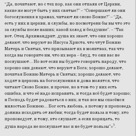
“Да, почитают, но с тех пор, как они отпали от Церкви,
какие же могут быть у них святые?” – “Совершают ли они
богослужения в храмах, читают ли слово Божие?” – “Да,
есть у них и церкви, и службы, но посмотрели бы вы что это
за службы после наших; какой холод и бездушие”. – “Так
вот, Отец Архимандрит, душа их знает, что они хорошо
делают, что веруют во Иисуса Христа, что чтут Божию
Матерь и Святых, что призывают их в молитвах, так что
когда вы говорите им, что их вера – блуд, то они вас не
послушают... Но вот если вы будете говорить народу, что
хорошо они делают, что веруют в Бога; хорошо делают,
почитая Божию Матерь и Святых; хорошо делают, что
ходят в церковь на богослужения и дома молятся, что
читают Слово Божие, и прочее, но в том-то у них есть
ошибка, и что её надо исправить, и тогда всё будет хорошо;
и Господь будет радоваться о них; и так все мы спасёмся
милостью Божиею... Бог есть любовь, а потому и проповедь
должна исходить от любви; тогда будет польза и тому, кто
проповедует, и тому, кто слушает; а если порицать, то
3
душа народа не послушает вас и не будет пользы”»
.