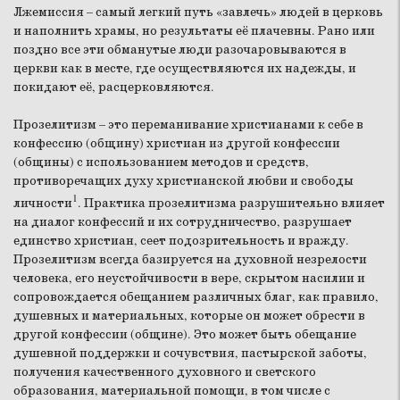
Лжемиссия – самый легкий путь «завлечь» людей в церковь
и наполнить храмы, но результаты её плачевны. Рано или
поздно все эти обманутые люди разочаровываются в
церкви как в месте, где осуществляются их надежды, и
покидают её, расцерковляются.
Прозелитизм – это переманивание христианами к себе в
конфессию (общину) христиан из другой конфессии
(общины) с использованием методов и средств,
противоречащих духу христианской любви и свободы
1
личности
. Практика прозелитизма разрушительно влияет
на диалог конфессий и их сотрудничество, разрушает
единство христиан, сеет подозрительность и вражду.
Прозелитизм всегда базируется на духовной незрелости
человека, его неустойчивости в вере, скрытом насилии и
сопровождается обещанием различных благ, как правило,
душевных и материальных, которые он может обрести в
другой конфессии (общине). Это может быть обещание
душевной поддержки и сочувствия, пастырской заботы,
получения качественного духовного и светского
образования, материальной помощи, в том числе с