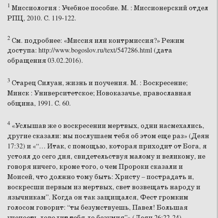
1
Миссиология : Учебное пособие. М. : Миссионерский отдел
РПЦ, 2010. С. 119-122.
2
См. подробнее: «Миссия или контрмиссия?» Режим
доступа: http://www.bogoslov.ru/text/547286.html (дата
обращения 03.02.2016).
3
Старец Силуан, жизнь и поучения. М. : Воскресение;
Минск : Университетское; Новоказачье, православная
община, 1991. С. 60.
4
«Услышав же о воскресении мертвых, одни насмехались,
другие сказали: мы послушаем тебя об этом еще раз» (Деян
17:32) и «“… Итак, с помощью, которая приходит от Бога, я
устоял до сего дня, свидетельствуя малому и великому, не
говоря ничего, кроме того, о чем Пророки сказали и
Моисей, что должно тому быть: Христу – пострадать и,
воскресши первым из мертвых, свет возвещать народу и
язычникам”. Когда он так защищался, Фест громким
голосом говорит: “ты безумствуешь, Павел! Большая
ученость доводит тебя до безумия”» (Деян 26:22-24).