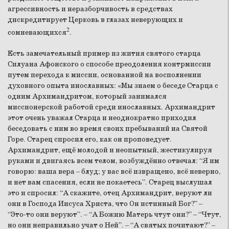
агрессивность и неразборчивость в средствах
дискредитирует Церковь в глазах неверующих и
2
сомневающихся
.
Есть замечательный пример из жития святого старца
Силуана Афонского о способе преодоления контрмиссии
путем перехода к миссии, основанной на восполнении
духовного опыта инославных: «Мы знаем о беседе Старца с
одним Архимандритом, который занимался
миссионерской работой среди инославных. Архимандрит
этот очень уважал Старца и неоднократно приходил
беседовать с ним во время своих пребываний на Святой
Горе. Старец спросил его, как он проповедует.
Архимандрит, ещё молодой и неопытный, жестикулируя
руками и двигаясь всем телом, возбуждённо отвечал: “Я им
говорю: ваша вера – блуд; у вас всё извращено, всё неверно,
и нет вам спасения, если не покаетесь”. Старец выслушал
это и спросил: “А скажите, отец Архимандрит, веруют ли
они в Господа Иисуса Христа, что Он истинный Бог?” –
“Это-то они веруют”. – “А Божию Матерь чтут они?” – “Чтут,
но они неправильно учат о Ней”. – “А святых почитают?” –