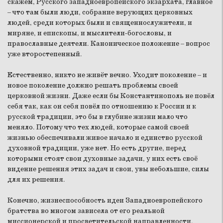
скажем, Русского западноевропейского экзархата, главное
– что там были люди, собрание верующих церковных
людей, среди которых были и священнослужители, и
миряне, и епископы, и мыслители-богословы, и
православные деятели. Каноническое положение – вопрос
уже второстепенный.
Естественно, никто не живёт вечно. Уходит поколение – и
новое поколение должно решать проблемы своей
церковной жизни. Даже если бы Константинополь не повёл
себя так, как он себя повёл по отношению к России и к
русской традиции, это бы в глубине жизни мало что
меняло. Потому что тех людей, которые самой своей
жизнью обеспечивали живое начало и единство русской
духовной традиции, уже нет. Но есть другие, перед
которыми стоят свои духовные задачи, у них есть своё
видение решения этих задач и свои, увы небольшие, силы
для их решения.
Конечно, жизнеспособность идеи Западноевропейского
братства во многом зависела от его реальной
миссионерской и просветительской направленности.