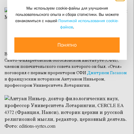
Мы используем cookie-файлы для улучшения
пользовательского опыта и сбора статистики. Вы можете
ознакомиться с нашей
Политикой использования cookie-
файлов
.
Оливье Клеман. Париж, 2005 год. Фото: Анатолий
Мозгов
Понятно
В России
Оливье Клемана
и его труды высоко ценили в
Свято-Филаретовском богословском институте (СФИ),
членом попечительского совета которого он был. «Стол»
поговорил с первым проректором СФИ
Дмитрием Гасаком
и французским историком Антуаном Нивьером,
профессором Университета Лотарингии.