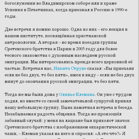
богослужении во Владимирском соборе или в храме
Успения в Печатниках, когда приезжал в Россию в 1990-е
годы.
Две встречи я помню хорошо. Одна из них – его лекция в
нашем институте, посвящённая христианской
антропологии. А вторая – во время поездки группы
Сретенского братства в Париж в 2005 году для более
тесного знакомства с духовным наследием русской
эмиграции. Мы интересовались прежде всего церковной её
частью. Встречая нас,
Никита Струве
сказал: «Вы приехали
если не без двух, то без пяти», имея в виду – если не без двух
минут до окончания русской эмиграции, то без пяти.
Тогда же мы были дома у
Оливье Клемана
. Он уже с трудом
ходил, но вместе со своей замечательной супругой принял
нашу небольшую группу. Была памятная встреча и беседа.
Незабываемая радость общения. Тогда же произошёл
забавный случай: у меня на лацкане был приколот значок
Сретенского братства с изображением евхаристической
чаши, – Клеман указал на него и спросил: «А это что?» Я