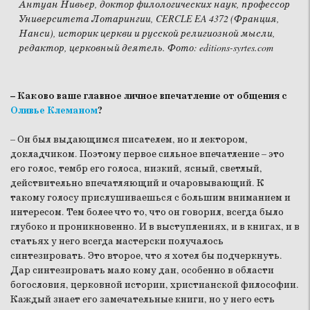
Антуан Нивьер, доктор филологических наук, профессор
Университета Лотарингии, CERCLE EA 4372 (Франция,
Нанси), историк церкви и русской религиозной мысли,
редактор, церковный деятель. Фото: editions-syrtes.com
– Каково ваше главное личное впечатление от общения с
Оливье Клеманом
?
– Он был выдающимся писателем, но и лектором,
докладчиком. Поэтому первое сильное впечатление – это
его голос, тембр его голоса, низкий, ясный, светлый,
действительно впечатляющий и очаровывающий. К
такому голосу прислушиваешься с большим вниманием и
интересом. Тем более что то, что он говорил, всегда было
глубоко и проникновенно. И в выступлениях, и в книгах, и в
статьях у него всегда мастерски получалось
синтезировать. Это второе, что я хотел бы подчеркнуть.
Дар синтезировать мало кому дан, особенно в области
богословия, церковной истории, христианской философии.
Каждый знает его замечательные книги, но у него есть