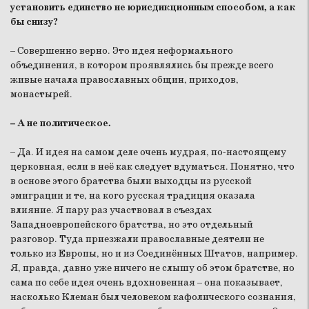
установить единство не юрисдикционным способом, а как
бы снизу?
– Совершенно верно. Это идея неформального
объединения, в котором проявлялись бы прежде всего
живые начала православных общин, приходов,
монастырей.
– А не политическое.
– Да. И идея на самом деле очень мудрая, по-настоящему
церковная, если в неё как следует вдуматься. Понятно, что
в основе этого братства были выходцы из русской
эмиграции и те, на кого русская традиция оказала
влияние. Я пару раз участвовал в съездах
Западноевропейского братства, но это отдельный
разговор. Туда приезжали православные деятели не
только из Европы, но и из Соединённых Штатов, например.
Я, правда, давно уже ничего не слышу об этом братстве, но
сама по себе идея очень вдохновенная – она показывает,
насколько Клеман был человеком кафолического сознания,