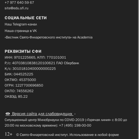
+7 977 640 59 67
site@edu.sfi.ru
СОЦИАЛЬНЫЕ СЕТИ
Наш Telegram-канал
Наша страница в VK
«Вестник Свято-Филаретовского института» на Academia
РЕКВИЗИТЫ СФИ
ИНН: 9701225665, КПП: 770101001
Р/с: 40703810838120100621 ПАО Сбербанк
К/с: 30101810400000000225
БИК: 044525225
ОКТМО: 45375000
ОГРН: 1227700696850
ОКПО: 74556262
ОКВЭД: 85.22
Версия сайта для слабовидящих
Ситуационный центр Минобрнауки по COVID-2019 («Горячая линия» с 8:00 до
20:00 по московскому времени): +7 (495) 198-00-00
12+
© Свято-Филаретовский институт. Использование в любой форме