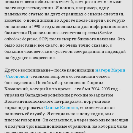
немало совсем небольших статей, которые в этом смысле
настоящие жемчужины. Я помню, например, одну
маленькую статью на двух страницах о смысле смерти (и,
конечно, о новой жизни во Христе после смерти), которую
он написал в 1990-е годы специально для информационного
бюллетеня Православного агентства прессы (Service
orthodoxe de presse, SOP) после смерти близкого человека. Это
было блестяще: всё сжато, но очень точно сказано, с
большим человеческим чувством сострадания и надеждой
на будущее воскресение.
Другое воспоминание – после канонизации
матери Марии
(Скобцовой)
ставился вопрос о составлении текста
богослужения. Покойный архиепископ Гавриил
Команский, который в то время – это был 2004–2005 год –
управлял Западноевропейским русским экзархатом
Константинопольского патриархата, поручил мне
«прозондировать»
Оливье Клемана
, согласится ли он
написать её службу. Я специально к нему ходил, мы о
многом говорили. Он согласился, а через несколько месяцев
я получил три машинописные странички, на которых была
отпечатана целая поэма в честь святой