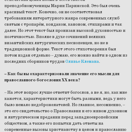
преподобномученицы Марии Парижской. Это был очень
красивый текст. Конечно, он не соответствовал
требованиям литературного жанра современных служб
святым с тропарём, кондаком, каноном, стихирами и так
далее. Но этот текст был пронизан высокой духовностью и
поэтичностью. Вполне в духе сочинений великих
византийских литургических песнопевцев, но не в
традиционной форме. Текст этого стихотворения был
потом издан отдельно – думаю, его можно найти в одном из
последних сборников трудов
Оливье Клемана
.
– Как бы вы охарактеризовали значение его мысли для
православного богословия XX века?
– На этот вопрос лучше ответит богослов, а не я, но, как мне
кажется, характеристики могут быть разными, ведь у него
было немало недоброжелателей. Но главное, несомненно, –
это его свидетельство о Православии и его живом духовном
и литургическом предании перед западноевропейским
обществом, а также его попытки дать ответы на
современные вызовы христианству в целом и православию