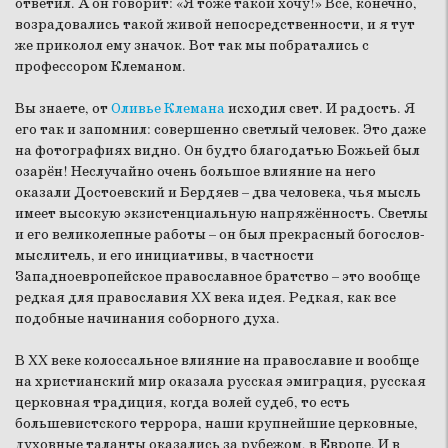
ответил. А он говорит: «Я тоже такой хочу!» Все, конечно,
возрадовались такой живой непосредственности, и я тут
же приколол ему значок. Вот так мы побратались с
профессором Клеманом.
Вы знаете, от
Оливье Клемана
исходил свет. И радость. Я
его так и запомнил: совершенно светлый человек. Это даже
на фотографиях видно. Он будто благодатью Божьей был
озарён! Неслучайно очень большое влияние на него
оказали Достоевский и Бердяев – два человека, чья мысль
имеет высокую экзистенциальную напряжённость. Светлы
и его великолепные работы – он был прекрасный богослов-
мыслитель, и его инициативы, в частности
Западноевропейское православное братство – это вообще
редкая для православия XX века идея. Редкая, как все
подобные начинания соборного духа.
В XX веке колоссальное влияние на православие и вообще
на христианский мир оказала русская эмиграция, русская
церковная традиция, когда волей судеб, то есть
большевистского террора, наши крупнейшие церковные,
духовные таланты оказались за рубежом, в Европе. И в