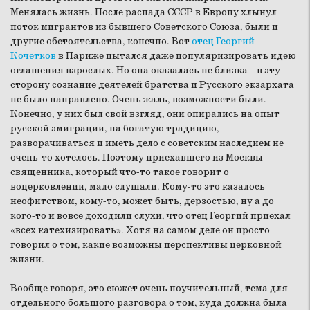
Менялась жизнь. После распада СССР в Европу хлынул
поток мигрантов из бывшего Советского Союза, были и
другие обстоятельства, конечно. Вот
отец Георгий
Кочетков
в Париже пытался даже популяризировать идею
оглашения взрослых. Но она оказалась не близка – в эту
сторону сознание деятелей братства и Русского экзархата
не было направлено. Очень жаль, возможности были.
Конечно, у них был свой взгляд, они опирались на опыт
русской эмиграции, на богатую традицию,
разворачиваться и иметь дело с советским наследием не
очень-то хотелось. Поэтому приехавшего из Москвы
священника, который что-то такое говорит о
воцерковлении, мало слушали. Кому-то это казалось
неофитством, кому-то, может быть, дерзостью, ну а до
кого-то и вовсе доходили слухи, что отец Георгий приехал
«всех катехизировать». Хотя на самом деле он просто
говорил о том, какие возможны перспективы церковной
жизни.
Вообще говоря, это сюжет очень поучительный, тема для
отдельного большого разговора о том, куда должна была