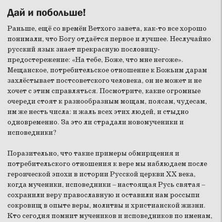
Дай и побольше!
Раньше, ещё со времён Ветхого завета, как-то все хорошо
понимали, что Богу отдаётся первое и лучшее. Неслучайно
русский язык знает прекрасную пословицу-
предостережение: «На тебе, Боже, что мне негоже».
Мещанское, потребительское отношение к Божьим дарам
захлёстывает постсоветского человека, он не может и не
хочет с этим справляться. Посмотрите, какие огромные
очереди стоят к разнообразным мощам, поясам, чудесам,
им же несть числа: и жаль всех этих людей, и стыдно
одновременно. За это ли страдали новомученики и
исповедники?
Поразительно, что такие примеры обмирщения и
потребительского отношения к вере мы наблюдаем после
героической эпохи в истории Русской церкви ХХ века,
когда мученики, исповедники – настоящая Русь святая –
сохранили веру православную и оставили нам россыпи
сокровищ в опыте веры, молитвы и христианской жизни.
Кто сегодня помнит мучеников и исповедников по именам,