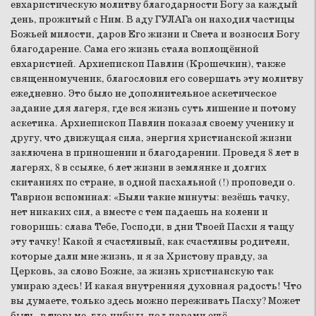
евхаристическую молитву благодарности Богу за каждый
день, прожитый с Ним. В аду ГУЛАГа он находил частицы
Божьей милости, даров Его жизни и Света и возносил Богу
благодарение. Сама его жизнь стала воплощённой
евхаристией. Архиепископ Павлин (Крошечкин), также
священномученик, благословил его совершать эту молитву
ежедневно. Это было не дополнительное аскетическое
задание для лагеря, где вся жизнь суть лишение и потому
аскетика. Архиепископ Павлин показал своему ученику и
другу, что движущая сила, энергия христианской жизни
заключена в приношении и благодарении. Проведя 8 лет в
лагерях, 8 в ссылке, 6 лет жизни в землянке и долгих
скитаниях по стране, в одной пасхальной (!) проповеди о.
Таврион вспоминал: «Были такие минуты: везёшь тачку,
нет никаких сил, а вместе с тем падаешь на колени и
говоришь: слава Тебе, Господи, в дни Твоей Пасхи я тащу
эту тачку! Какой я счастливый, как счастливы родители,
которые дали мне жизнь, и я за Христову правду, за
Церковь, за слово Божие, за жизнь христианскую так
умираю здесь! И какая внутренняя духовная радость! Что
вы думаете, только здесь можно переживать Пасху? Может
быть, в тюрьме, где-нибудь под нарами ещё