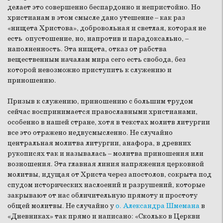
делает это совершенно беспардонно и непристойно. Но
христианам в этом смысле дано утешение – как раз
«нищета Христова», добровольная и светлая, которая не
есть опустошение, но, напротив и парадоксально, –
наполненность. Эта нищета, отказ от рабства
вещественным началам мира сего есть свобода, без
которой невозможно приступить к служению и
приношению.
Призыв к служению, приношению с большим трудом
сейчас воспринимается православными христианами,
особенно в нашей стране, хотя в текстах молитв литургии
все это отражено недвусмысленно. Не случайно
центральная молитва литургии, анафора, в древних
рукописях так и называлась – молитва приношения или
возношения. Эта главная линия напряжения церковной
молитвы, идущая от Христа через апостолов, сокрыта под
спудом исторических наслоений и разрушений, которые
закрывают от нас обличительную прямоту и простоту
общей молитвы. Не случайно у
о. Александра Шмемана
в
«Дневниках» так прямо и написано: «Сколько в Церкви