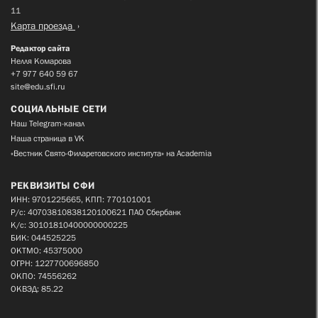
11
Карта проезда
Редактор сайта
Нелля Комарова
+7 977 640 59 67
site@edu.sfi.ru
СОЦИАЛЬНЫЕ СЕТИ
Наш Telegram-канал
Наша страница в VK
«Вестник Свято-Филаретовского института» на Academia
РЕКВИЗИТЫ СФИ
ИНН: 9701225665, КПП: 770101001
Р/с: 40703810838120100621 ПАО Сбербанк
К/с: 30101810400000000225
БИК: 044525225
ОКТМО: 45375000
ОГРН: 1227700696850
ОКПО: 74556262
ОКВЭД: 85.22