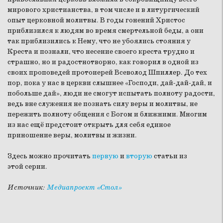
мирового христианства, в том числе и в литургический
опыт церковной молитвы. В годы гонений Христос
приблизился к людям во время смертельной беды, а они
так приблизились к Нему, что не убоялись стояния у
Креста и познали, что несение своего креста трудно и
страшно, но и радостнотворно, как говорил в одной из
своих проповедей протоиерей Всеволод Шпиллер. До тех
пор, пока у нас в церкви слышнее «Господи, дай-дай-дай, и
побольше дай», люди не смогут испытать полноту радости,
ведь вне служения не познать силу веры и молитвы, не
пережить полноту общения с Богом и ближними. Многим
из нас ещё предстоит открыть для себя единое
приношение веры, молитвы и жизни.
Здесь можно прочитать
первую
и
вторую
статьи из
этой серии.
Источник:
Медиапроект «Стол»