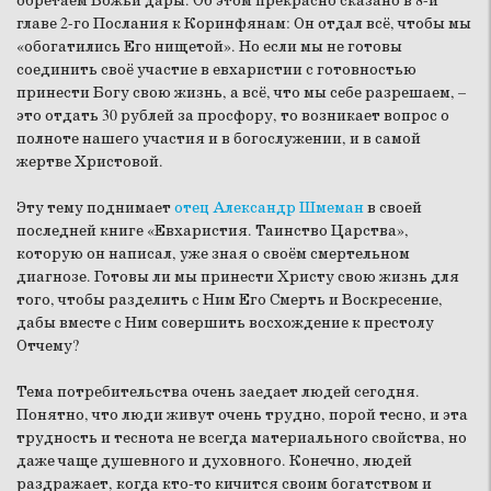
обретаем Божьи дары. Об этом прекрасно сказано в 8-й
главе 2-го Послания к Коринфянам: Он отдал всё, чтобы мы
«обогатились Его нищетой». Но если мы не готовы
соединить своё участие в евхаристии с готовностью
принести Богу свою жизнь, а всё, что мы себе разрешаем, –
это отдать 30 рублей за просфору, то возникает вопрос о
полноте нашего участия и в богослужении, и в самой
жертве Христовой.
Эту тему поднимает
отец Александр Шмеман
в своей
последней книге «Евхаристия. Таинство Царства»,
которую он написал, уже зная о своём смертельном
диагнозе. Готовы ли мы принести Христу свою жизнь для
того, чтобы разделить с Ним Его Смерть и Воскресение,
дабы вместе с Ним совершить восхождение к престолу
Отчему?
Тема потребительства очень заедает людей сегодня.
Понятно, что люди живут очень трудно, порой тесно, и эта
трудность и теснота не всегда материального свойства, но
даже чаще душевного и духовного. Конечно, людей
раздражает, когда кто-то кичится своим богатством и