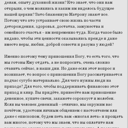
делам, опыту духовной жизни? Кто знает, что они нам
открыли, о чем молились и каким им виделось будущее
нашей церкви? Зато блаженную Матрону знают все.
Потому что кто устраивает свою жизнь по части
деторождения, здоровья, достатка, замужества и
семейного счастья – им непременно туда. Когда такое было
видано, чтобы эти ценности оказывались прежде и даже
вместо веры, любви, доброй совести и разума у людей?
Именно поэтому тему приношения Богу, то есть того, что
мы готовы Ему отдать, а не попросить, очень сложно
ставить сейчас, в наши дни. Но даже если этот вопрос и
возникает, то вопрос о приношении Богу рассматривается
подчас сугубо материально. Для чего нужны люди на
приходе? Для того, чтобы поддерживать финансово этот
приход и клир. Вы придёте, принесёте нам приношение
денежное, купите свечи, закажете сорокоуст и молебен.
Если вы человек денежный – отлично, мы окружим вас
почётом, удостоим личным общением с настоятелем или
даже с епископом, будем петь вам «многая лета» и прощать
вам многое, потому что мы знаем, что вы оплатите нам