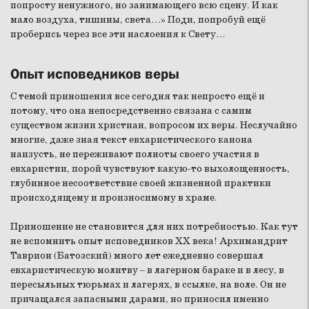
попросту ненужного, но занимающего всю сцену. И как
мало воздуха, тишины, света…» Поди, попробуй ещё
проберись через все эти наслоения к Свету…
Опыт исповедников веры
С темой приношения все сегодня так непросто ещё и
потому, что она непосредственно связана с самим
существом жизни христиан, вопросом их веры. Неслучайно
многие, даже зная текст евхаристического канона
наизусть, не переживают полноты своего участия в
евхаристии, порой чувствуют какую-то выхолощенность,
глубинное несоответствие своей жизненной практики
происходящему и произносимому в храме.
Приношение не становится для них потребностью. Как тут
не вспомнить опыт исповедников ХХ века! Архимандрит
Таврион (Батозский) много лет ежедневно совершал
евхаристическую молитву – в лагерном бараке и в лесу, в
пересыльных тюрьмах и лагерях, в ссылке, на воле. Он не
причащался запасными дарами, но приносил именно