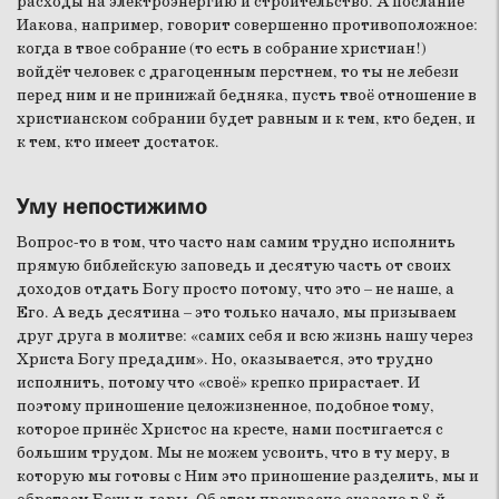
расходы на электроэнергию и строительство. А послание
Иакова, например, говорит совершенно противоположное:
когда в твое собрание (то есть в собрание христиан!)
войдёт человек с драгоценным перстнем, то ты не лебези
перед ним и не принижай бедняка, пусть твоё отношение в
христианском собрании будет равным и к тем, кто беден, и
к тем, кто имеет достаток.
Уму непостижимо
Вопрос-то в том, что часто нам самим трудно исполнить
прямую библейскую заповедь и десятую часть от своих
доходов отдать Богу просто потому, что это – не наше, а
Его. А ведь десятина – это только начало, мы призываем
друг друга в молитве: «самих себя и всю жизнь нашу через
Христа Богу предадим». Но, оказывается, это трудно
исполнить, потому что «своё» крепко прирастает. И
поэтому приношение целожизненное, подобное тому,
которое принёс Христос на кресте, нами постигается с
большим трудом. Мы не можем усвоить, что в ту меру, в
которую мы готовы с Ним это приношение разделить, мы и