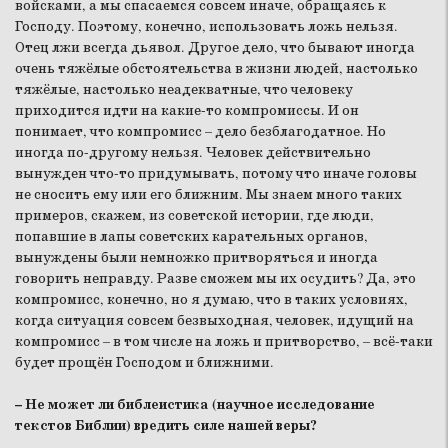
войсками, а мы спасаемся совсем иначе, обращаясь к
Господу. Поэтому, конечно, использовать ложь нельзя.
Отец лжи всегда дьявол. Другое дело, что бывают иногда
очень тяжёлые обстоятельства в жизни людей, настолько
тяжёлые, настолько неадекватные, что человеку
приходится идти на какие-то компромиссы. И он
понимает, что компромисс – дело безблагодатное. Но
иногда по-другому нельзя. Человек действительно
вынужден что-то придумывать, потому что иначе головы
не сносить ему или его ближним. Мы знаем много таких
примеров, скажем, из советской истории, где люди,
попавшие в лапы советских карательных органов,
вынуждены были немножко притворяться и иногда
говорить неправду. Разве сможем мы их осудить? Да, это
компромисс, конечно, но я думаю, что в таких условиях,
когда ситуация совсем безвыходная, человек, идущий на
компромисс – в том числе на ложь и притворство, – всё-таки
будет прощён Господом и ближними.
– Не может ли библеистика (научное исследование
текстов Библии) вредить силе нашей веры?