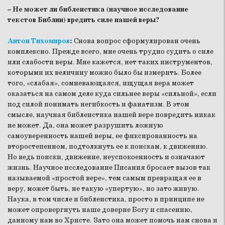
– Не может ли библеистика (научное исследование
текстов Библии) вредить силе нашей веры?
Антон Тихомиров
:
Снова вопрос сформулирован очень
комплексно. Прежде всего, мне очень трудно судить о силе
или слабости веры. Мне кажется, нет таких инструментов,
которыми их величину можно было бы измерить. Более
того, «слабая», сомневающаяся, ищущая вера может
оказаться на самом деле куда сильнее веры «сильной», если
под силой понимать негибкость и фанатизм. В этом
смысле, научная библеистика нашей вере повредить никак
не может. Да, она может разрушить ложную
самоуверенность нашей веры, ее фиксированность на
второстепенном, подтолкнуть ее к поискам, к движению.
Но ведь поиски, движение, неуспокоенность и означают
жизнь. Научное исследование Писания бросает вызов так
называемой «простой вере», тем самым превращая ее в
веру, может быть, не такую «упертую», но зато живую.
Наука, в том числе и библеистика, просто в принципе не
может опровергнуть наше доверие Богу и спасению,
данному нам во Христе. Зато она может помочь нам снова и