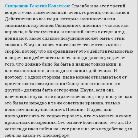
Священник Георгий Кочетков
:
Спасибо и за этот третий
вопрос, тоже замечательный, очень горячий, очень живой.
Действительно все люди, которые занимаются или
занимались изучением Священного писания – так же, как,
впрочем, и богослужения, и писаний святых отцов и т.д., –
понимают, какое сильное искушение может быть с этим
связано. Когда человек много знает, то от этого много
скорби, потому что он сравнивает это с действительностью
и видит, как действительность иногда далеко уходит от
того, что должно было бы быть в нашем толковании, в
нашем понимании, а иногда и в наших действиях. И
поэтому, с одной стороны, мы не можем отказываться от
критического исследования Священного писания, а с
другой – должны быть осторожны. Наука, если она
настоящая наука, а не шарлатанство под видом науки, как
это бывало нередко в те же советские времена, только
помогает нам лучше понять Писание. И здесь нам
приходится что-то корректировать, что-то менять в своих
привычных воззрениях. Это бывает болезненно, это да. Но
человек должен пойти на этот риск и на это неудобство для
себя, на какой-то дискомфорт.