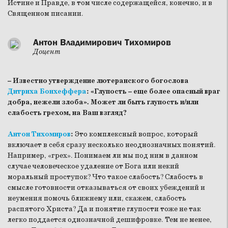
Истине и Правде, в том числе содержащейся, конечно, и в
Священном писании.
Антон Владимирович Тихомиров
Доцент
– Известно утверждение лютеранского богослова
Дитриха Бонхеффера
: «Глупость – еще более опасный враг
добра, нежели злоба». Может ли быть глупость и/или
слабость грехом, на Ваш взгляд?
Антон Тихомиров
:
Это комплексный вопрос, который
включает в себя сразу несколько неоднозначных понятий.
Например, «грех». Понимаем ли мы под ним в данном
случае человеческое удаление от Бога или некий
моральный проступок? Что такое слабость? Слабость в
смысле готовности отказываться от своих убеждений и
неумения помочь ближнему или, скажем, слабость
распятого Христа? Да и понятие глупости тоже не так
легко поддается однозначной дешифровке. Тем не менее,