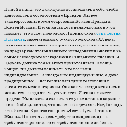
На мой взгляд, это даже нужно воспитывать в себе, чтобы
действовать в соответствии с Правдой. Мы все
заинтересованы в этом откровении Божьей Правды и
Божьей Истины. И если наука хоть немножко нам в этом
поможет, это будет прекрасно. Я помню слова
отца Сергия
Булгакова
, замечательного русского богослова XX века,
гениального человека, который сказал, что мы, богословы,
не предваряем итогов научного исследования Библии и не
боимся свободного исследования Священного писания. И
Церковь должна тоже к этому приготовиться. В конце
концов, мы должны понимать, что все наши
индивидуальные – а иногда и не индивидуальные, а даже
традиционные — церковные взгляды и толкования в
каком-то смысле историчны. Они как-то всегда менялись и
меняются, всегда что-то уточняется. Истина не имеет
предела. Мы не можем сказать, что у нас истина в кармане,
и мы ей обладаем так, что знаем всё в деталях. Нет, Господь
есть Истина. Христос говорит: «Я есть Путь, Истина и
Жизнь». И поэтому здесь требуется смирение, здесь
требуется терпение, здесь требуется именно любовь к