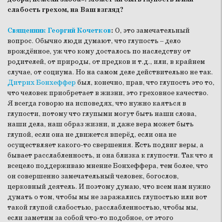
слабость грехом, на Ваш взгляд?
Священник Георгий Кочетков
:
О, это замечательный
вопрос. Обычно люди думают, что глупость – дело
врождённое, уж что кому досталось по наследству от
родителей, от природы, от предков и т.д., или, в крайнем
случае, от социума. Но на самом деле действительно не так.
Дитрих Бонхеффер
был, конечно, прав, что глупость это то,
что человек приобретает в жизни, это греховное качество.
Я всегда говорю на исповедях, что нужно каяться в
глупости, потому что глупыми могут быть наши слова,
наши дела, наш образ жизни, и даже вера может быть
глупой, если она не движется вперёд, если она не
осуществляет какого-то свершения. Есть подвиг веры, а
бывает расслабленность, и она близка к глупости. Так что я
всецело поддерживаю мнение Бонхеффера, тем более, что
он совершенно замечательный человек, богослов,
церковный деятель. И поэтому думаю, что всем нам нужно
думать о том, чтобы мы не заражались глупостью или вот
такой глупой слабостью, расслабленностью, чтобы мы,
если заметим за собой что-то подобное, от этого