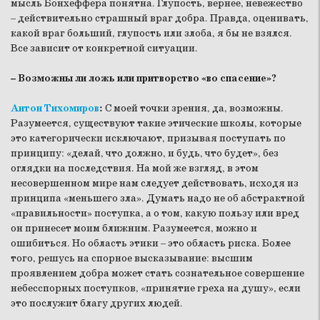
мысль Бонхеффера понятна. Глупость, вернее, невежество
– действительно страшный враг добра. Правда, оценивать,
какой враг больший, глупость или злоба, я бы не взялся.
Все зависит от конкретной ситуации.
– Возможны ли ложь или притворство «во спасение»?
Антон Тихомиров
:
С моей точки зрения, да, возможны.
Разумеется, существуют такие этические школы, которые
это категорически исключают, призывая поступать по
принципу: «делай, что должно, и будь, что будет», без
оглядки на последствия. На мой же взгляд, в этом
несовершенном мире нам следует действовать, исходя из
принципа «меньшего зла». Думать надо не об абстрактной
«правильности» поступка, а о том, какую пользу или вред
он принесет моим ближним. Разумеется, можно и
ошибиться. Но область этики – это область риска. Более
того, решусь на спорное высказывание: высшим
проявлением добра может стать сознательное совершение
небесспорных поступков, «принятие греха на душу», если
это послужит благу других людей.