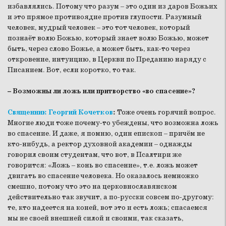
избавлялись. Потому что разум – это один из даров Божьих
и это прямое противоядие против глупости. Разумный
человек, мудрый человек – это тот человек, который
познаёт волю Божью, который знает волю Божью, может
быть, через слово Божье, а может быть, как-то через
откровение, интуицию, в Церкви по Преданию наряду с
Писанием. Вот, если коротко, то так.
– Возможны ли ложь или притворство «во спасение»?
Священник Георгий Кочетков
:
Тоже очень горячий вопрос.
Многие люди тоже почему-то убеждены, что возможна ложь
во спасение. И даже, я помню, один епископ – причём не
кто-нибудь, а ректор духовной академии – однажды
говорил своим студентам, что вот, в Псалтири же
говорится: «Ложь – конь во спасение», т.е. ложь может
двигать во спасение человека. Но оказалось немножко
смешно, потому что это на церковнославянском
действительно так звучит, а по-русски совсем по-другому:
те, кто надеется на коней, вот это и есть ложь; спасаемся
мы не своей внешней силой и своими, так сказать,