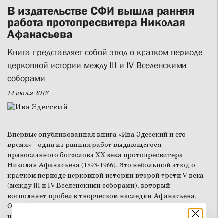
В издательстве СФИ вышла ранняя
работа протопресвитера Николая
Афанасьева
Книга представляет собой этюд о кратком периоде
церковной истории между III и IV Вселенскими
соборами
14 июля 2018
Впервые опубликованная книга «Ива Эдесский и его
время» – одна из ранних работ выдающегося
православного богослова XX века протопресвитера
Николая Афанасьева (1893-1966). Это небольшой этюд о
кратком периоде церковной истории второй трети V века
(между III и IV Вселенскими соборами), который
восполняет пробел в творческом наследии Афанасьева.
Однако эта работа имеет и самостоятельную научную
ценность, поскольку сам отец Николай называл себя