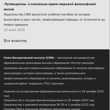
«Путеводитель» к основным идеям мировой философской
мысли
Издательство СФИ выпустило учебное пособие по истории
философии в двух частях, охватывающее периоды от Античности до
Нового времени
23 июля 2026
Все новости
Свято-Филаретовский институт (СФИ)
— автономная некоммерческая
образовательная организация высшего образования. Институт реализует
программы высшего профессионального образования по теологии (бакалавриат,
магистратура) и истории (магистратура), а также дополнительного
профессионального образования по теологии, религиоведению, истории и
социальной работе. Учредитель: РОО «Сретение».
Лицензия на осуществление образовательной деятельности от 29 декабря 2022
года
Свидетельство о государственной аккредитации от 26 января 2023 года
Свидетельство о церковной аккредитации № 26 от 1 декабря 2022 года
Политика СФИ в отношении обработки персональных данных