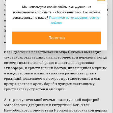
«историком, и почти исключительно историком». События,
Мы используем cookie-файлы для улучшения
связанные с христологической полемикой, подаются через
пользовательского опыта и сбора статистики. Вы можете
судьбу хоть и известного исторического персонажа, но как
ознакомиться с нашей
Политикой использования cookie-
правило при этом оказывающегося в тени основных
файлов
.
действующих лиц. При этом личность и судьба Ивы
Эдесского очень показательна для понимания данной
эпохи, характера и содержания ее основного
Понятно
догматического противостояния.
Ива Эдесский в повествовании отца Николая выглядит
человеком, оказавшимся на историческом переломе, когда
вместе с политической резко меняется и церковная
атмосфера, и христианский Восток, питающийся мирным
и плодотворным взаимовлиянием разнокультурных
традиций, вовлекается в острое противостояние и сам
превращается в арену борьбы чуждых настоящему
христианству страстей и амбиций.
Автор вступительной статьи – заведующий кафедрой
богословских дисциплин и литургики СФИ, член
Межсоборного присутствия Русской православной церкви