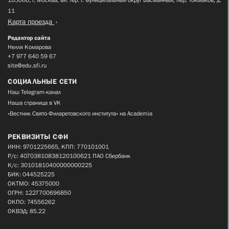
11
Карта проезда
Редактор сайта
Нелля Комарова
+7 977 640 59 67
site@edu.sfi.ru
СОЦИАЛЬНЫЕ СЕТИ
Наш Telegram-канал
Наша страница в VK
«Вестник Свято-Филаретовского института» на Academia
РЕКВИЗИТЫ СФИ
ИНН: 9701225665, КПП: 770101001
Р/с: 40703810838120100621 ПАО Сбербанк
К/с: 30101810400000000225
БИК: 044525225
ОКТМО: 45375000
ОГРН: 1227700696850
ОКПО: 74556262
ОКВЭД: 85.22