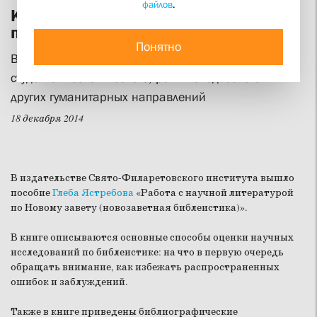
файлов
.
Как работать с научной литературой
по Новому завету
Понятно
В издательстве СФИ вышло учебное пособие для
студентов теологического, религиоведческого и
других гуманитарных направлений
18 декабря 2014
В издательстве Свято-Филаретовского института вышло
пособие
Глеба Ястребова
«Работа с научной литературой
по Новому завету (новозаветная библеистика)».
В книге описываются основные способы оценки научных
исследований по библеистике: на что в первую очередь
обращать внимание, как избежать распространенных
ошибок и заблуждений.
Также в книге приведены библиографические