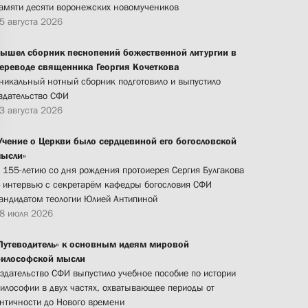
амяти десяти воронежских новомучеников
5 августа 2026
ышел сборник песнопений божественной литургии в
ереводе священника Георгия Кочеткова
никальный нотный сборник подготовило и выпустило
здательство СФИ
3 августа 2026
Учение о Церкви было сердцевиной его богословской
ысли»
 155-летию со дня рождения протоиерея Сергия Булгакова
 интервью с секретарём кафедры богословия СФИ
андидатом теологии Юлией Антипиной
8 июля 2026
Путеводитель» к основным идеям мировой
илософской мысли
здательство СФИ выпустило учебное пособие по истории
илософии в двух частях, охватывающее периоды от
нтичности до Нового времени