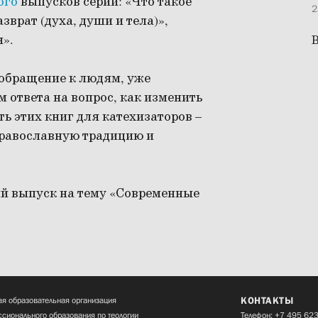
ого
выпусков серии: «Что такое
2
зврат (духа, души и тела)»,
».
В
 обращение к людям, уже
 ответа на вопрос, как изменить
ть этих книг для катехизаторов –
православную традицию и
ый выпуск на тему «Современные
КОНТАКТЫ
я образовательная организация
сионального образования по теологии
Телефон:
+7 495 623