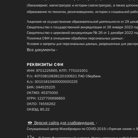
(бакалавриат, магистратура) и истории (магистратура), а также допол
образования по теологии, религиоведению, истории и социальной рабо
Лицензия на осуществление образовательной деятельности от 29 дека
Свидетельство о государственной аккредитации от 26 января 2023 го
Свидетельство о церковной аккредитации № 26 от 1 декабря 2022 го
Политика СФИ в отношении обработки персональных данных
Условия и запреты для персональных данных, разрешенных для распр
Все документы
РЕКВИЗИТЫ СФИ
ИНН: 9701225665, КПП: 770101001
Р/с: 40703810838120100621 ПАО Сбербанк
К/с: 30101810400000000225
БИК: 044525225
ОКТМО: 45375000
ОГРН: 1227700696850
ОКПО: 74556262
ОКВЭД: 85.22
Версия сайта для слабовидящих
Ситуационный центр Минобрнауки по COVID-2019 («Горячая линия» с 
12+