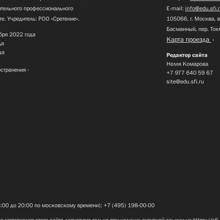
нительного профессионального
E-mail:
info@edu.sfi.
те. Учредитель: РОО «Сретение».
105066, г. Москва, в
Басманный, пер. Ток
бря 2022 года
Карта проезда
да
да
Редактор сайта
Нелля Комарова
остранения
+7 977 640 59 67
site@edu.sfi.ru
8:00 до 20:00 по московскому времени): +7 (495) 198-00-00