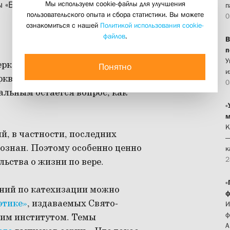
Мы используем cookie-файлы для улучшения
 «Беседы по христианской этике»
п
пользовательского опыта и сбора статистики. Вы можете
0
ознакомиться с нашей
Политикой использования cookie-
файлов
.
В
п
У
церковления взрослых широко
Понятно
и
кви на всех уровнях. Нужно ли
0
уальным остается вопрос, как
«
м
К
й, в частности, последних
—
сознан. Поэтому особенно ценно
к
2
льства о жизни по вере.
«
ний по катехизации можно
ф
этике»
, издаваемых Свято-
И
ф
им институтом. Темы
А