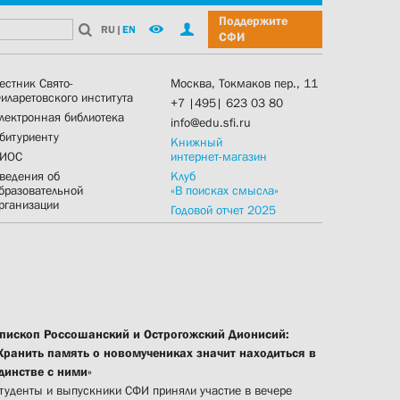
Поддержите
RU
|
EN
СФИ
естник Свято-
Москва, Токмаков пер., 11
иларетовского института
+7 |495| 623 03 80
лектронная библиотека
info@edu.sfi.ru
битуриенту
Книжный
ИОС
интернет-магазин
ведения об
Клуб
бразовательной
«В поисках смысла»
рганизации
Годовой отчет 2025
пископ Россошанский и Острогожский Дионисий:
Хранить память о новомучениках значит находиться в
динстве с ними»
туденты и выпускники СФИ приняли участие в вечере