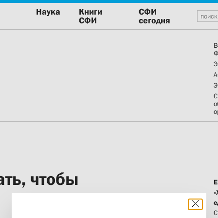
Наука
Книги
СФИ
СФИ
сегодня
В
Ф
Э
А
Э
С
о
о
ть, чтобы
Е
«
е
С