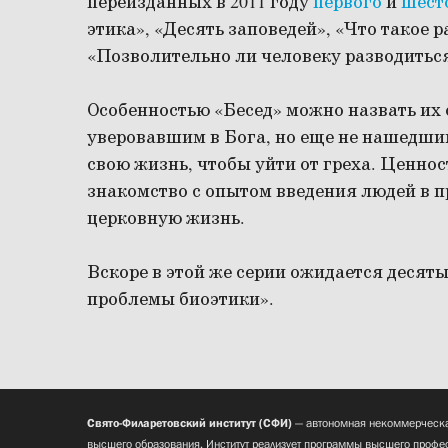
переизданных в 2011 году
первого
и
шест
этика», «Десять заповедей», «Что такое ра
«Позволительно ли человеку разводиться
Особенностью «Бесед» можно назвать их
уверовавшим в Бога, но еще не нашедшим
свою жизнь, чтобы уйти от греха. Ценнос
знакомство с опытом введения людей в 
церковную жизнь.
Вскоре в этой же серии ожидается десят
проблемы биоэтики».
Свято-Филаретовский институт (СФИ)
— автономная некоммерческа
высшего образования. Институт реализует программы высшего профес