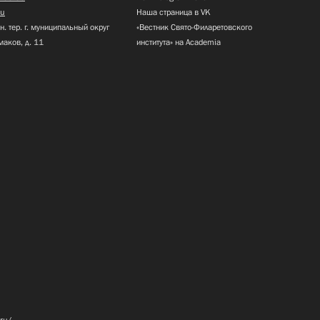
ru
Наша страница в VK
н. тер. г. муниципальный округ
«Вестник Свято-Филаретовского
маков, д. 11
института» на Academia