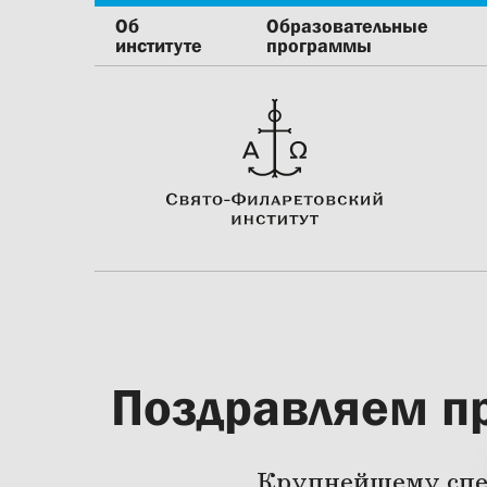
Об
Образовательные
институте
программы
Поздравляем п
Крупнейшему спец