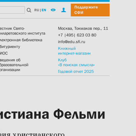
Поддержите
RU
|
EN
СФИ
естник Свято-
Москва, Токмаков пер., 11
иларетовского института
+7 |495| 623 03 80
лектронная библиотека
info@edu.sfi.ru
битуриенту
Книжный
ИОС
интернет-магазин
ведения об
Клуб
бразовательной
«В поисках смысла»
рганизации
Годовой отчет 2025
истиана Фельми
вия христианского