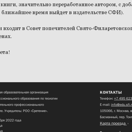
 книги, значительно переработанное автором, с до
в ближайшее время выйдет в издательстве СФИ).
 входит в Совет попечителей Свято-Филаретовског
енах.
ета!
КОНТАКТЫ
я образовательная организация
сионального образования по теологии
Телефон:
+7 495 623
нительного профессионального
E-mail:
info@edu.sfi.
те. Учредитель: РОО «Сретение».
105066, г. Москва, в
Басманный, пер. Ток
бря 2022 года
Карта проезда
да
да