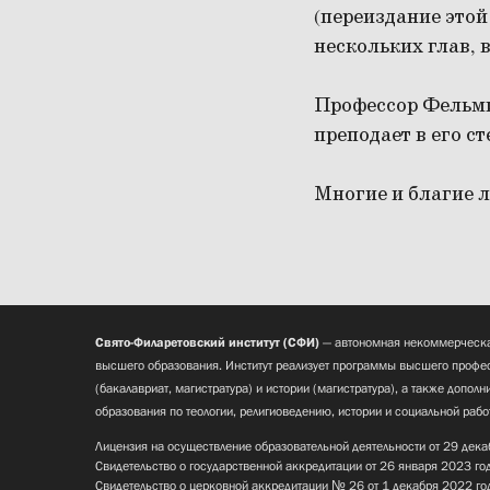
(переиздание этой
нескольких глав, 
Профессор Фельми
преподает в его ст
Многие и благие л
Свято-Филаретовский институт (СФИ)
— автономная некоммерческа
высшего образования. Институт реализует программы высшего профес
(бакалавриат, магистратура) и истории (магистратура), а также допол
образования по теологии, религиоведению, истории и социальной рабо
Лицензия на осуществление образовательной деятельности от 29 дека
Свидетельство о государственной аккредитации от 26 января 2023 го
Свидетельство о церковной аккредитации № 26 от 1 декабря 2022 го