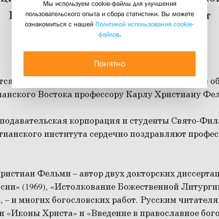
Мы используем cookie-файлы для улучшения
Востока исполняется сегодня 75 лет
пользовательского опыта и сбора статистики. Вы можете
ознакомиться с нашей
Политикой использования cookie-
13 февраля 2013
файлов
.
Понятно
ся 75 лет одному из крупнейших специалистов в о
ианского Востока профессору Карлу Христиану Фе
подавательская корпорация и студенты Свято-Фил
тианского института сердечно поздравляют професс
ристиан Фельми – автор двух докторских диссертац
сии» (1969), «Истолкование Божественной Литурги
), – и многих богословских работ. Русским читател
и «Иконы Христа» и «Введение в православное бог