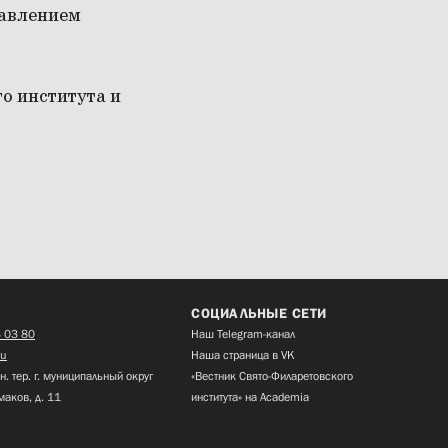
бавлением
о института и
СОЦИАЛЬНЫЕ СЕТИ
 03 80
Наш Telegram-канал
ru
Наша страница в VK
н. тер. г. муниципальный округ
«Вестник Свято-Филаретовского
маков, д. 11
института» на Academia