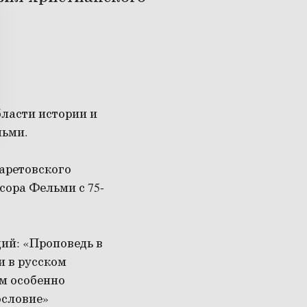
бласти истории и
льми.
аретовского
ора Фельми с 75-
ий: «Проповедь в
и в русском
ям особенно
ословие»