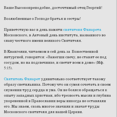
Ваше Высокопреподобие, досточтимый отец Георгий!
Возлюбленные о Господе братья и сестры!
Приветствую вас в день памяти
святителя Филарета
Московского, в Актовый день института, названного во
славу честного имени великого Святителя.
В Евангелии, читаемом в сей день за Божественной
литургией, говорится: «Зажегши свечу, не ставят ее под
сосудом, но на подсвечнике, и светит всем в доме» (Мф.
5:15).
Святитель Филарет
удивительно соответствует такому
образу светильника. Потому что он сумел сочетать в своем
служении труд сердца и ума. Он не боялся обращаться к
опыту западных христиан, ибо трезвость мысли и глубина
укорененной в Православии веры никогда не оставляли
его. Мы знаем, сколь многое значили и значат труды
Московского святителя для нашей Церкви.