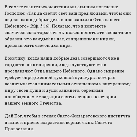
В том же евангельском чтении мы слышим повеление
Господне: «Так да светит свет ваш пред людьми, чтобы они
видели ваши добрые дела и прославляли Отца вашего
Небесного» (Мф. 5:16). Полагаю, что в контексте
святительских торжеств мы можем понять эти слова таким
образом, что каждый из нас, священников и мирян,
призван быть светом для мира.
Воистину, когда наши добрые дела совершаются не в
гордости, но в смирении, люди чувствуют это и
прославляют Отца нашего Небесного. Однако смирение
требует определенной духовной культуры, которая
воспитывается внимательным отношением к внутреннему
миру своей души и души ближнего, бережным
приобщением к традиции святых отцов и к истории
нашего земного Отечества.
Дай Бог, чтобы в стенах Свято-Филаретовского института
и ныне и присно возрастали верные сыны Святого
Православия.