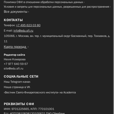
Политика СФИ в отношении обработки персональных данных
Условия и запреты для персональных данных, разрешенных для распространения
Все документы
КОНТАКТЫ
Телефон:
+7 495 623 03 80
E-mail:
info@edu.sfi.ru
105066, г. Москва, вн. тер. г. муниципальный округ Басманный, пер. Токмаков, д.
11
Карта проезда
Редактор сайта
Нелля Комарова
+7 977 640 59 67
site@edu.sfi.ru
СОЦИАЛЬНЫЕ СЕТИ
Наш Telegram-канал
Наша страница в VK
«Вестник Свято-Филаретовского института» на Academia
РЕКВИЗИТЫ СФИ
ИНН: 9701225665, КПП: 770101001
Р/с: 40703810838120100621 ПАО Сбербанк