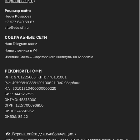
Карта проезда
Редактор сайта
Нелля Комарова
+7 977 640 59 67
site@edu.sfi.ru
СОЦИАЛЬНЫЕ СЕТИ
Наш Telegram-канал
Наша страница в VK
«Вестник Свято-Филаретовского института» на Academia
РЕКВИЗИТЫ СФИ
ИНН: 9701225665, КПП: 770101001
Р/с: 40703810838120100621 ПАО Сбербанк
К/с: 30101810400000000225
БИК: 044525225
ОКТМО: 45375000
ОГРН: 1227700696850
ОКПО: 74556262
ОКВЭД: 85.22
Версия сайта для слабовидящих
Ситуационный центр Минобрнауки по COVID-2019 («Горячая линия» с 8:00 до