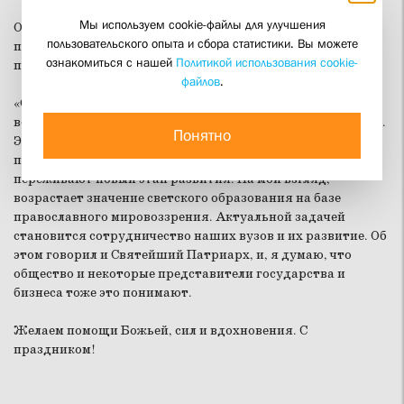
Мы используем cookie-файлы для улучшения
От лица ректора нашего вуза игум. Петра (Еремеева) и от
пользовательского опыта и сбора статистики. Вы можете
преподавателей и студентов РПИ св. Иоанна Богослова
ознакомиться с нашей
Политикой использования cookie-
поздравляю вас с праздником!
файлов
.
«Свет Христов просвещает всех», – сегодня мы уже
вспоминали эти слова, и они же находятся на вашем сайте.
Понятно
Это просвещение – общая задача наших вузов, и, как мы
понимаем, работы здесь много. Церковь и общество
переживают новый этап развития. На мой взгляд,
возрастает значение светского образования на базе
православного мировоззрения. Актуальной задачей
становится сотрудничество наших вузов и их развитие. Об
этом говорил и Святейший Патриарх, и, я думаю, что
общество и некоторые представители государства и
бизнеса тоже это понимают.
Желаем помощи Божьей, сил и вдохновения. С
праздником!