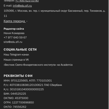
Телефон:
+7 495 623 03 80
E-mail:
info@edu.sfi.ru
105066, г. Москва, вн. тер. г. муниципальный округ Басманный, пер. Токмаков, д.
11
Карта проезда
Редактор сайта
Нелля Комарова
+7 977 640 59 67
site@edu.sfi.ru
СОЦИАЛЬНЫЕ СЕТИ
Наш Telegram-канал
Наша страница в VK
«Вестник Свято-Филаретовского института» на Academia
РЕКВИЗИТЫ СФИ
ИНН: 9701225665, КПП: 770101001
Р/с: 40703810838120100621 ПАО Сбербанк
К/с: 30101810400000000225
БИК: 044525225
ОКТМО: 45375000
ОГРН: 1227700696850
ОКПО: 74556262