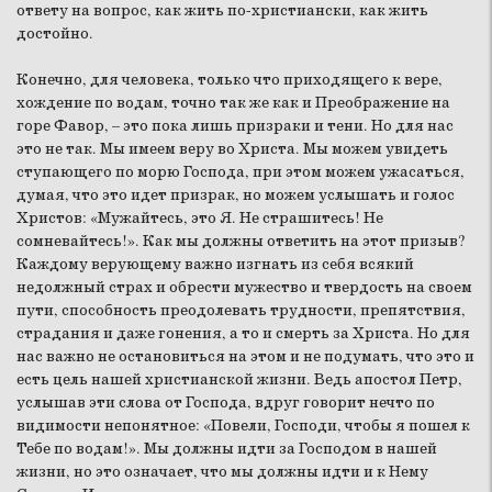
ответу на вопрос, как жить по-христиански, как жить
достойно.
Конечно, для человека, только что приходящего к вере,
хождение по водам, точно так же как и Преображение на
горе Фавор, – это пока лишь призраки и тени. Но для нас
это не так. Мы имеем веру во Христа. Мы можем увидеть
ступающего по морю Господа, при этом можем ужасаться,
думая, что это идет призрак, но можем услышать и голос
Христов: «Мужайтесь, это Я. Не страшитесь! Не
сомневайтесь!». Как мы должны ответить на этот призыв?
Каждому верующему важно изгнать из себя всякий
недолжный страх и обрести мужество и твердость на своем
пути, способность преодолевать трудности, препятствия,
страдания и даже гонения, а то и смерть за Христа. Но для
нас важно не остановиться на этом и не подумать, что это и
есть цель нашей христианской жизни. Ведь апостол Петр,
услышав эти слова от Господа, вдруг говорит нечто по
видимости непонятное: «Повели, Господи, чтобы я пошел к
Тебе по водам!». Мы должны идти за Господом в нашей
жизни, но это означает, что мы должны идти и к Нему