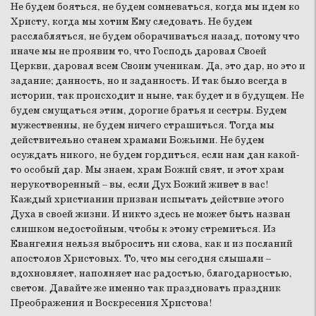
Не будем бояться, не будем сомневаться, когда мы идем ко
Христу, когда мы хотим Ему следовать. Не будем
расслабляться, не будем оборачиваться назад, потому что
иначе мы не проявим то, что Господь даровал Своей
Церкви, даровал всем Своим ученикам. Да, это дар, но это и
задание; данность, но и заданность. И так было всегда в
истории, так происходит и ныне, так будет и в будущем. Не
будем смущаться этим, дорогие братья и сестры. Будем
мужественны, не будем ничего страшиться. Тогда мы
действительно станем храмами Божьими. Не будем
осуждать никого, не будем гордиться, если нам дан какой-
то особый дар. Мы знаем, храм Божий свят, и этот храм
нерукотворенный – вы, если Дух Божий живет в вас!
Каждый христианин призван испытать действие этого
Духа в своей жизни. И никто здесь не может быть назван
слишком недостойным, чтобы к этому стремиться. Из
Евангелия нельзя выбросить ни слова, как и из посланий
апостолов Христовых. То, что мы сегодня слышали –
вдохновляет, наполняет нас радостью, благодарностью,
светом. Давайте же именно так праздновать праздник
Преображения и Воскресения Христова!