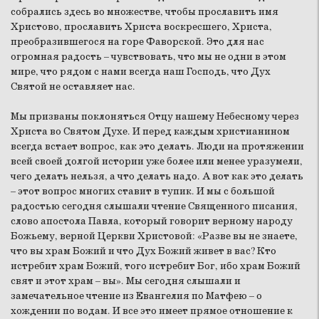
собрались здесь во множестве, чтобы прославить имя
Христово, прославить Христа воскресшего, Христа,
преобразившегося на горе Фаворской. Это для нас
огромная радость – чувствовать, что мы не одни в этом
мире, что рядом с нами всегда наш Господь, что Дух
Святой не оставляет нас.
Мы призваны поклоняться Отцу нашему Небесному через
Христа во Святом Духе. И перед каждым христианином
всегда встает вопрос, как это делать. Люди на протяжении
всей своей долгой истории уже более или менее уразумели,
чего делать нельзя, а что делать надо. А вот как это делать
– этот вопрос многих ставит в тупик. И мы с большой
радостью сегодня слышали чтение Священного писания,
слово апостола Павла, который говорит верному народу
Божьему, верной Церкви Христовой: «Разве вы не знаете,
что вы храм Божий и что Дух Божий живет в вас? Кто
истребит храм Божий, того истребит Бог, ибо храм Божий
свят и этот храм – вы». Мы сегодня слышали и
замечательное чтение из Евангелия по Матфею – о
хождении по водам. И все это имеет прямое отношение к