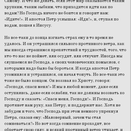
Самому. И что же делать, если этот мир оказывается таким
хрупким, таким зыбким, что приходится идти как по
водам? Но Господь ничего не боится и говорит нам:
«Идите!». И апостол Петр услышал: «Иди!», и, ступая по
водам, пошел к Иисусу.
Но все-таки до конца изгнать страх ему в то время не
удалось. И он устрашился сильного противного ветра, как
мы иногда страшимся препятствий и трудностей, того, что
кто-то нас не поймет, или осудит, или отлучит. Иногда мы
слушаемся не Господа, а своих человеческих помыслов, с
которыми надо было бы бороться. И когда апостол Петр
усомнился и устрашился, он начал тонуть. Но все-таки это
тоже не было концом. Он воззвал ко Христу, говоря:
«Господи, спаси меня!» И мы в любой момент, даже если
оступились, даже если ослабли, так же должны воззвать ко
Господу и сказать: «Спаси меня, Господи!». И Господь
протянет нам руку, как Петру, и поддержит нас. Хотя не
забудем и того, что Господь при этом немного упрекнул
Петра, сказав ему: «Маловерный, зачем ты стал
сомневаться?» Но вот когда сомнение проходит, все
обретает свою силу, и всякий противный ветер утихает, и