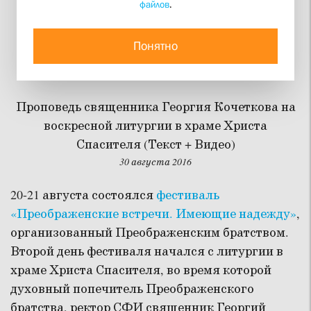
файлов
.
Хождение по водам
нельзя поставить на
Понятно
поток
Проповедь священника Георгия Кочеткова на
воскресной литургии в храме Христа
Спасителя (Текст + Видео)
30 августа 2016
20-21 августа состоялся
фестиваль
«Преображенские встречи. Имеющие надежду»
,
организованный Преображенским братством.
Второй день фестиваля начался с литургии в
храме Христа Спасителя, во время которой
духовный попечитель Преображенского
братства, ректор СФИ священник Георгий