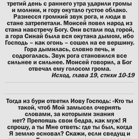
третий день с раннего утра ударили громы
и молнии, и гору окутало густое облако.
Разнесся громкий звук рога, и люди в
стане затрепетали. Моисей повел народ из
стана навстречу Богу. Они встали под горой,
а гора Синай была вся окутана дымом, ибо
Господь – как огонь – сошел на ее вершину.
Гора дымилась, словно печь, и
содрогалась. Звук рога становился все
сильнее и сильнее. Моисей говорил, а Бог
отвечал ему голосом грома.
Исход, глава 19, стихи 10-19
Тогда из бури ответил Иову Господь: «Кто ты
такой, чтоб Мой замысел очернять
словами, за которыми знания
нет? Препояшь свои бедра, как муж! Я
спрошу, а ты Мне ответь: где ты был, когда
Я землю основал? Скажи, если сведущ и