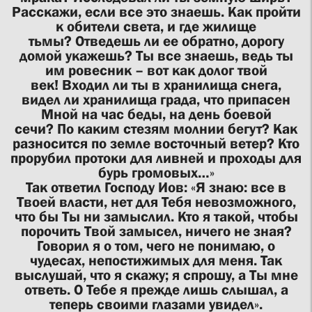
Расскажи, если все это знаешь. Как пройти
к обители света, и где жилище
тьмы? Отведешь ли ее обратно, дорогу
домой укажешь? Ты все знаешь, ведь ты
им ровесник – вот как долог твой
век! Входил ли ты в хранилища снега,
видел ли хранилища града, что припасен
Мной на час беды, на день боевой
сечи? По каким стезям молнии бегут? Как
разносится по земле восточный ветер? Кто
прорубил протоки для ливней и проходы для
бурь громовых…»
Так ответил Господу Иов: «Я знаю: все в
Твоей власти, нет для Тебя невозможного,
что бы Ты ни замыслил. Кто я такой, чтобы
порочить Твой замысел, ничего не зная?
Говорил я о том, чего не понимаю, о
чудесах, непостижимых для меня. Так
выслушай, что я скажу; я спрошу, а Ты мне
ответь. О Тебе я прежде лишь слышал, а
теперь своими глазами увидел».