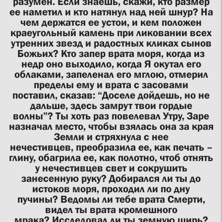
разумен. Если знаешь, скажи, кто размер
ее наметил и кто натянул над ней шнур? На
чем держатся ее устои, и кем положен
краеугольный камень при ликовании всех
утренних звезд и радостных кликах сынов
Божьих? Кто запер врата моря, когда из
недр оно выходило, когда Я окутал его
облаками, запеленал его мглою, отмерил
пределы ему и врата с засовами
поставил, сказав: “Доселе дойдешь, но не
дальше, здесь замрут твои гордые
волны”? Ты хоть раз повелевал Утру, Заре
назначал место, чтобы взялась она за края
Земли и стряхнула с нее
нечестивцев, преобразила ее, как печать –
глину, обагрила ее, как полотно, чтоб отнять
у нечестивцев свет и сокрушить
занесенную руку? Добирался ли ты до
истоков моря, проходил ли по дну
пучины? Ведомы ли тебе врата Смерти,
видел ты врата кромешного
мрака? Исследовал ли ты земную ширь?