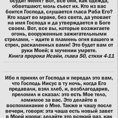
осудит Меня? Вот, все они, как одежда,
обветшают; моль съест их. Кто из вас
боится Господа, слушается гласа Раба Его?
Кто ходит во мраке, без света, да уповает
на имя Господа и да утверждается в Боге
своем. Вот, все вы, которые возжигаете
огонь, вооруженные зажигательными
стрелами, – идите в пламень огня вашего и
стрел, раскаленных вами! Это будет вам от
руки Моей; в мучении умрете.
Книга пророка Исайи, глава 50, стихи 4-11
Ибо я принял от Господа и передал это вам,
что Господь Иисус в ту ночь, когда Его
предавали, взял хлеб, и, возблагодарив,
преломил и сказал: это есть Мое тело,
ломимое за вас. Это делайте в
воспоминание о Мне. Также и чашу после
вечери, говоря: эта чаша есть новый завет
в Моей крови: делайте это всякий раз, как