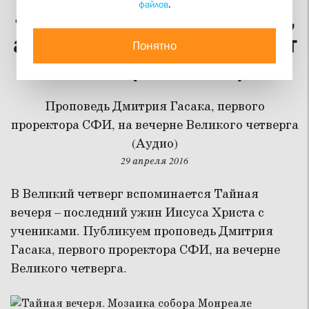
файлов
.
«Я только слышал о Тебе,
а теперь мои глаза видят
Понятно
Тебя» (Иов 42:5)
Проповедь Дмитрия Гасака, первого
проректора СФИ, на вечерне Великого четверга
(Аудио)
29 апреля 2016
В Великий четверг вспоминается Тайная
вечеря – последний ужин Иисуса Христа с
учениками. Публикуем проповедь Дмитрия
Гасака, первого проректора СФИ, на вечерне
Великого четверга.