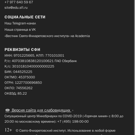
+7 977 640 59 67
site@edu.sfi.ru
СОЦИАЛЬНЫЕ СЕТИ
Наш Telegram-канал
Наша страница в VK
«Вестник Свято-Филаретовского института» на Academia
РЕКВИЗИТЫ СФИ
ИНН: 9701225665, КПП: 770101001
Р/с: 40703810838120100621 ПАО Сбербанк
К/с: 30101810400000000225
БИК: 044525225
ОКТМО: 45375000
ОГРН: 1227700696850
ОКПО: 74556262
ОКВЭД: 85.22
Версия сайта для слабовидящих
Ситуационный центр Минобрнауки по COVID-2019 («Горячая линия» с 8:00 до
20:00 по московскому времени): +7 (495) 198-00-00
12+
© Свято-Филаретовский институт. Использование в любой форме