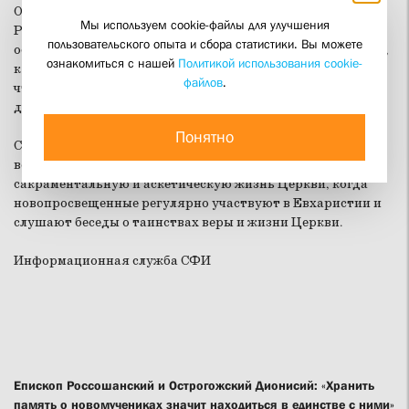
Около 100 братьев и сестер из Москвы и других городов
Мы используем cookie-файлы для улучшения
России и СНГ более полутора лет проходили подготовку к
пользовательского опыта и сбора статистики. Вы можете
осмысленному и полному участию в церковных таинствах,
ознакомиться с нашей
Политикой использования cookie-
к ответственному вхождению в церковную жизнь, к тому,
файлов
.
чтобы служить Богу и Церкви всеми силами и
дарованиями.
Понятно
Со Светлой седмицы для них начался новый этап на пути
воцерковления -- таинствоводство, т. е. вхождение в
сакраментальную и аскетическую жизнь Церкви, когда
новопросвещенные регулярно участвуют в Евхаристии и
слушают беседы о таинствах веры и жизни Церкви.
Информационная служба СФИ
Епископ Россошанский и Острогожский Дионисий: «Хранить
память о новомучениках значит находиться в единстве с ними»