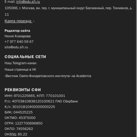
E-mail:
info@edu.sfi.ru
105066, г. Москва, вн. тер. г. муниципальный округ Басманный, пер. Токмаков, д.
11
Карта проезда
Редактор сайта
Нелля Комарова
+7 977 640 59 67
site@edu.sfi.ru
СОЦИАЛЬНЫЕ СЕТИ
Наш Telegram-канал
Наша страница в VK
«Вестник Свято-Филаретовского института» на Academia
РЕКВИЗИТЫ СФИ
ИНН: 9701225665, КПП: 770101001
Р/с: 40703810838120100621 ПАО Сбербанк
К/с: 30101810400000000225
БИК: 044525225
ОКТМО: 45375000
ОГРН: 1227700696850
ОКПО: 74556262
ОКВЭД: 85.22