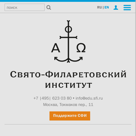
RU
|
EN
+7 |495| 623 03 80
•
info@edu.sfi.ru
Москва, Токмаков пер., 11
Поддержите СФИ