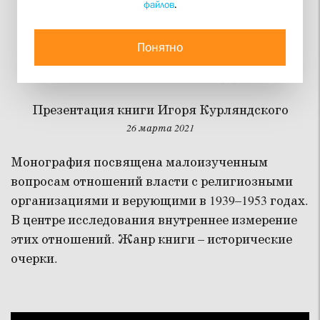
файлов
.
Власть и религиозные
организации в СССР в
Понятно
1939–1953 годах
Презентация книги Игоря Курляндского
26 марта 2021
Монография посвящена малоизученным
вопросам отношений власти с религиозными
организациями и верующими в 1939–1953 годах.
В центре исследования внутреннее измерение
этих отношений. Жанр книги – исторические
очерки.