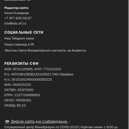
Редактор сайта
Нелля Комарова
+7 977 640 59 67
site@edu.sfi.ru
СОЦИАЛЬНЫЕ СЕТИ
Наш Telegram-канал
Наша страница в VK
«Вестник Свято-Филаретовского института» на Academia
РЕКВИЗИТЫ СФИ
ИНН: 9701225665, КПП: 770101001
Р/с: 40703810838120100621 ПАО Сбербанк
К/с: 30101810400000000225
БИК: 044525225
ОКТМО: 45375000
ОГРН: 1227700696850
ОКПО: 74556262
ОКВЭД: 85.22
Версия сайта для слабовидящих
Ситуационный центр Минобрнауки по COVID-2019 («Горячая линия» с 8:00 до