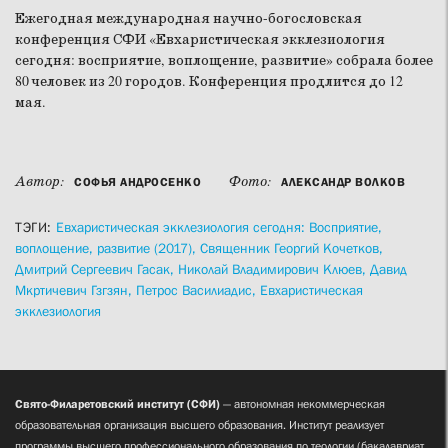
Ежегодная международная научно-богословская
конференция СФИ «Евхаристическая экклезиология
сегодня: восприятие, воплощение, развитие» собрала более
80 человек из 20 городов. Конференция продлится до 12
мая.
Автор:
Фото:
СОФЬЯ АНДРОСЕНКО
АЛЕКСАНДР ВОЛКОВ
ТЭГИ:
Евхаристическая экклезиология сегодня: Восприятие,
воплощение, развитие (2017),
Священник Георгий Кочетков,
Дмитрий Сергеевич Гасак,
Николай Владимирович Клюев,
Давид
Мкртичевич Гзгзян,
Петрос Василиадис,
Евхаристическая
экклезиология
Свято-Филаретовский институт (СФИ)
— автономная некоммерческая
образовательная организация высшего образования. Институт реализует
программы высшего профессионального образования по теологии (бакалавриат,