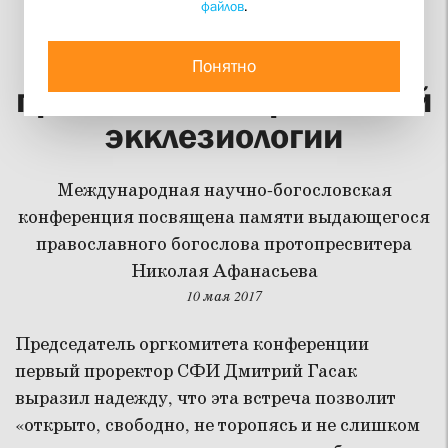
файлов
.
В СФИ открылась
конференция по
Понятно
проблемам современной
экклезиологии
Международная научно-богословская
конференция посвящена памяти выдающегося
православного богослова протопресвитера
Николая Афанасьева
10 мая 2017
Председатель оргкомитета конференции
первый проректор СФИ Дмитрий Гасак
выразил надежду, что эта встреча позволит
«открыто, свободно, не торопясь и не слишком