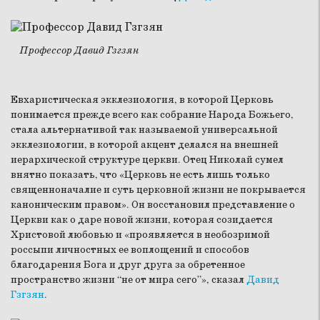
Профессор Давид Гзгзян
Евхаристическая экклезиология, в которой Церковь
понимается прежде всего как собрание Народа Божьего,
стала альтернативой так называемой универсальной
экклезиологии, в которой акцент делался на внешней
иерархической структуре церкви. Отец Николай сумел
внятно показать, что «Церковь не есть лишь только
священноначалие и суть церковной жизни не покрывается
каноническим правом». Он восстановил представление о
Церкви как о даре новой жизни, которая созидается
Христовой любовью и «проявляется в необозримой
россыпи личностных ее воплощений и способов
благодарения Бога и друг друга за обретенное
пространство жизни “не от мира сего”», сказал
Давид
Гзгзян
.