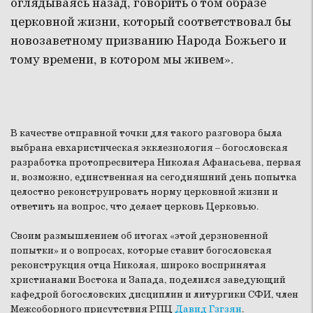
оглядываясь назад, говорить о том образе
церковной жизни, который соответствовал бы
новозаветному призванию Народа Божьего и
тому времени, в котором мы живем».
В качестве отправной точки для такого разговора была
выбрана евхаристическая экклезиология – богословская
разработка протопресвитера Николая Афанасьева, первая
и, возможно, единственная на сегодняшний день попытка
целостно реконструировать норму церковной жизни и
ответить на вопрос, что делает церковь Церковью.
Своим размышлением об итогах «этой дерзновенной
попытки» и о вопросах, которые ставит богословская
реконструкция отца Николая, широко воспринятая
христианами Востока и Запада, поделился заведующий
кафедрой богословских дисциплин и литургики СФИ, член
Межсоборного присутствия РПЦ
Давид Гзгзян
.