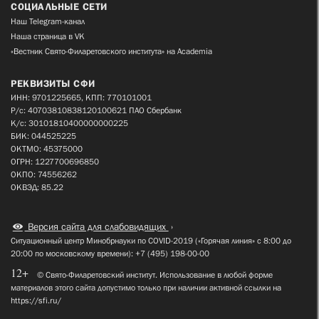
СОЦИАЛЬНЫЕ СЕТИ
Наш Telegram-канал
Наша страница в VK
«Вестник Свято-Филаретовского института» на Academia
РЕКВИЗИТЫ СФИ
ИНН: 9701225665, КПП: 770101001
Р/с: 40703810838120100621 ПАО Сбербанк
К/с: 30101810400000000225
БИК: 044525225
ОКТМО: 45375000
ОГРН: 1227700696850
ОКПО: 74556262
ОКВЭД: 85.22
Версия сайта для слабовидящих
Ситуационный центр Минобрнауки по COVID-2019 («Горячая линия» с 8:00 до
20:00 по московскому времени): +7 (495) 198-00-00
12+
© Свято-Филаретовский институт. Использование в любой форме
материалов этого сайта допустимо только при наличии активной ссылки на
https://sfi.ru/