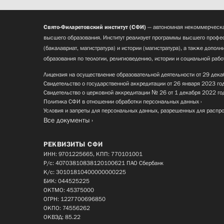
Свято-Филаретовский институт (СФИ)
— автономная некоммерческа
высшего образования. Институт реализует программы высшего профес
(бакалавриат, магистратура) и истории (магистратура), а также допол
образования по теологии, религиоведению, истории и социальной рабо
Лицензия на осуществление образовательной деятельности от 29 дека
Свидетельство о государственной аккредитации от 26 января 2023 го
Свидетельство о церковной аккредитации № 26 от 1 декабря 2022 го
Политика СФИ в отношении обработки персональных данных
Условия и запреты для персональных данных, разрешенных для распр
Все документы
РЕКВИЗИТЫ СФИ
ИНН: 9701225665, КПП: 770101001
Р/с: 40703810838120100621 ПАО Сбербанк
К/с: 30101810400000000225
БИК: 044525225
ОКТМО: 45375000
ОГРН: 1227700696850
ОКПО: 74556262
ОКВЭД: 85.22