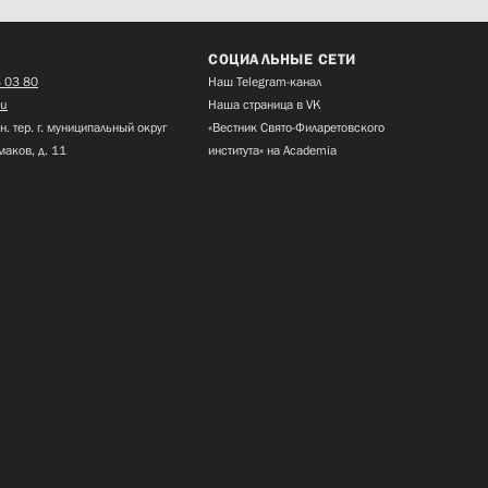
СОЦИАЛЬНЫЕ СЕТИ
 03 80
Наш Telegram-канал
ru
Наша страница в VK
н. тер. г. муниципальный округ
«Вестник Свято-Филаретовского
маков, д. 11
института» на Academia