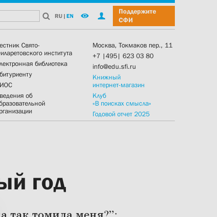
Поддержите
RU
|
EN
СФИ
естник Свято-
Москва, Токмаков пер., 11
иларетовского института
+7 |495| 623 03 80
лектронная библиотека
info@edu.sfi.ru
битуриенту
Книжный
ИОС
интернет-магазин
ведения об
Клуб
бразовательной
«В поисках смысла»
рганизации
Годовой отчет 2025
ый год
 так томила меня?”: