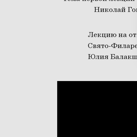
Николай Гог
Лекцию на от
Свято-Филаре
Юлия Балакш