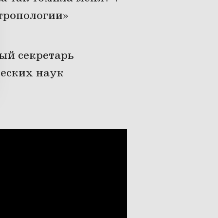
нтропологии»
ый секретарь
ческих наук