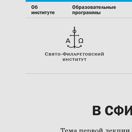
Об
Образовательные
институте
программы
В СФИ
Тема первой лекции