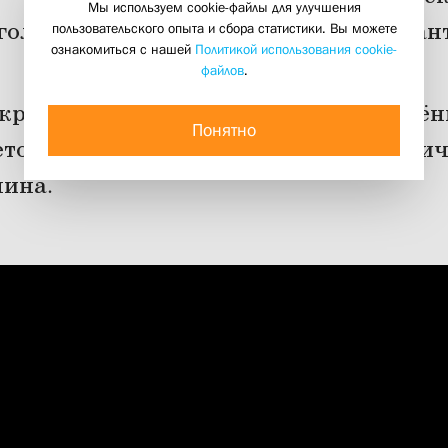
Мы используем cookie-файлы для улучшения
оль на пути к новой христианской а
пользовательского опыта и сбора статистики. Вы можете
ознакомиться с нашей
Политикой использования cookie-
01 сентября 2023
файлов
.
крытие учебного года прочитала учён
Понятно
товского института доктор филологи
ина.