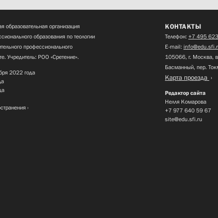
КОНТАКТЫ
я образовательная организация
сионального образования по теологии
Телефон:
+7 495 623
нительного профессионального
E-mail:
info@edu.sfi.
те. Учредитель: РОО «Сретение».
105066, г. Москва, в
Басманный, пер. Ток
бря 2022 года
Карта проезда
да
да
Редактор сайта
Нелля Комарова
остранения
+7 977 640 59 67
site@edu.sfi.ru