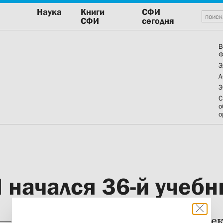
Наука
Книги
СФИ
СФИ
сегодня
В
Ф
Э
А
Э
С
о
о
 начался 36-й учебн
 — «“Зачем жажда знать душу человека