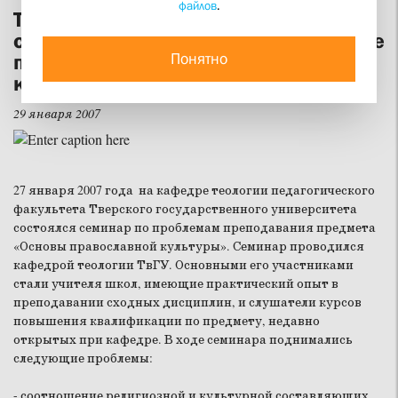
файлов
.
Тверской университет открыл цикл
семинаров по преподаванию в школе
Понятно
предмета «Основы православной
культуры»
29 января 2007
27 января 2007 года на кафедре теологии педагогического
факультета Тверского государственного университета
состоялся семинар по проблемам преподавания предмета
«Основы православной культуры»
. Семинар проводился
кафедрой теологии ТвГУ. Основными его участниками
стали учителя школ, имеющие практический опыт в
преподавании сходных дисциплин, и слушатели курсов
повышения квалификации по предмету, недавно
открытых при кафедре. В ходе семинара поднимались
следующие проблемы:
- соотношение религиозной и культурной составляющих