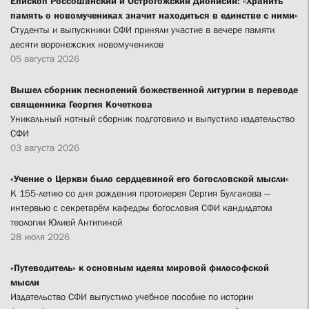
Епископ Россошанский и Острогожский Дионисий: «Хранить
память о новомучениках значит находиться в единстве с ними»
Студенты и выпускники СФИ приняли участие в вечере памяти
десяти воронежских новомучеников
05 августа 2026
Вышел сборник песнопений божественной литургии в переводе
священника Георгия Кочеткова
Уникальный нотный сборник подготовило и выпустило издательство
СФИ
03 августа 2026
«Учение о Церкви было сердцевиной его богословской мысли»
К 155-летию со дня рождения протоиерея Сергия Булгакова —
интервью с секретарём кафедры богословия СФИ кандидатом
теологии Юлией Антипиной
28 июля 2026
«Путеводитель» к основным идеям мировой философской
мысли
Издательство СФИ выпустило учебное пособие по истории