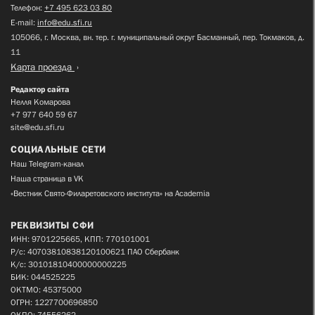
Телефон:
+7 495 623 03 80
E-mail:
info@edu.sfi.ru
105066, г. Москва, вн. тер. г. муниципальный округ Басманный, пер. Токмаков, д.
11
Карта проезда
Редактор сайта
Нелля Комарова
+7 977 640 59 67
site@edu.sfi.ru
СОЦИАЛЬНЫЕ СЕТИ
Наш Telegram-канал
Наша страница в VK
«Вестник Свято-Филаретовского института» на Academia
РЕКВИЗИТЫ СФИ
ИНН: 9701225665, КПП: 770101001
Р/с: 40703810838120100621 ПАО Сбербанк
К/с: 30101810400000000225
БИК: 044525225
ОКТМО: 45375000
ОГРН: 1227700696850
ОКПО: 74556262