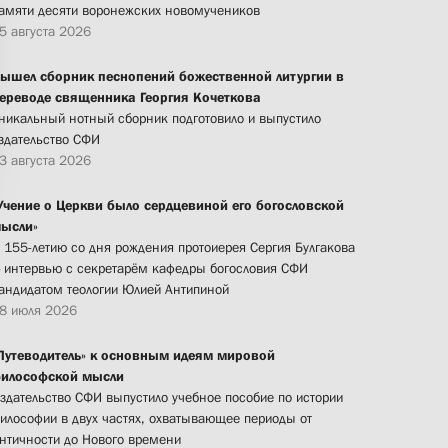
амяти десяти воронежских новомучеников
5 августа 2026
ышел сборник песнопений божественной литургии в
ереводе священника Георгия Кочеткова
никальный нотный сборник подготовило и выпустило
здательство СФИ
3 августа 2026
Учение о Церкви было сердцевиной его богословской
ысли»
 155-летию со дня рождения протоиерея Сергия Булгакова
 интервью с секретарём кафедры богословия СФИ
андидатом теологии Юлией Антипиной
8 июля 2026
Путеводитель» к основным идеям мировой
илософской мысли
здательство СФИ выпустило учебное пособие по истории
илософии в двух частях, охватывающее периоды от
нтичности до Нового времени