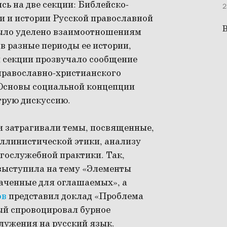
ь на две секции: Библейско-
2
и и истории Русской православной
В
было уделено взаимоотношениям
 в разные периоды ее истории,
й секции прозвучало сообщение
 православно-христианского
«Основы социальной концепции
трую дискуссию.
и затрагивали темы, посвященные,
эллинистической этики, анализу
огослужебной практики. Так,
выступила на тему «Элементы
аченные для оглашаемых», а
ов
представил доклад «Проблема
ый спровоцировал бурное
лужения на русский язык.