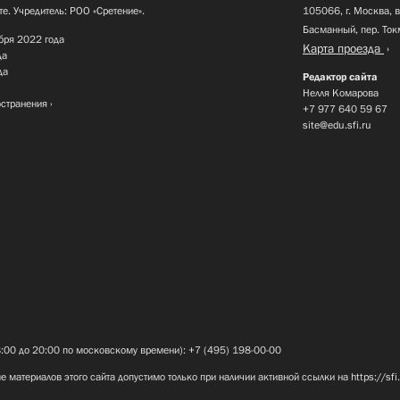
те. Учредитель: РОО «Сретение».
105066, г. Москва, в
Басманный, пер. Ток
бря 2022 года
Карта проезда
да
да
Редактор сайта
Нелля Комарова
остранения
+7 977 640 59 67
site@edu.sfi.ru
8:00 до 20:00 по московскому времени): +7 (495) 198-00-00
е материалов этого сайта допустимо только при наличии активной ссылки на
https://sfi