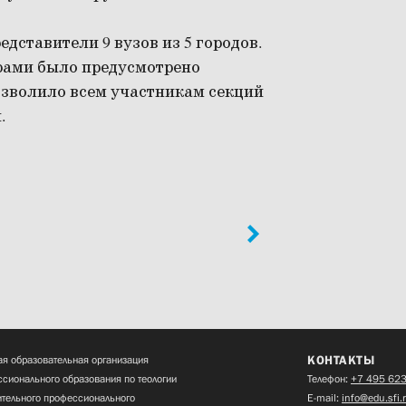
дставители 9 вузов из 5 городов.
рами было предусмотрено
озволило всем участникам секций
.
КОНТАКТЫ
я образовательная организация
сионального образования по теологии
Телефон:
+7 495 623
нительного профессионального
E-mail:
info@edu.sfi.