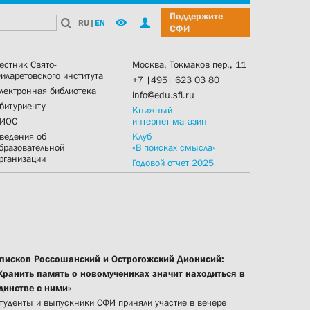
Поддержите
RU
|
EN
СФИ
естник Свято-
Москва, Токмаков пер., 11
иларетовского института
+7 |495| 623 03 80
лектронная библиотека
info@edu.sfi.ru
битуриенту
Книжный
ИОС
интернет-магазин
ведения об
Клуб
бразовательной
«В поисках смысла»
рганизации
Годовой отчет 2025
пископ Россошанский и Острогожский Дионисий:
Хранить память о новомучениках значит находиться в
динстве с ними»
туденты и выпускники СФИ приняли участие в вечере