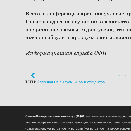
Всего в конференции приняли участие пре
После каждого выступления организато
специальное время для дискуссии, что п
активно обсудить прозвучавшие доклады
Информационная служба СФИ
ТЭГИ:
Ассоциация выпускников и студентов
Свято-Филаретовский институт (СФИ)
— автономная некоммерческа
высшего образования. Институт реализует программы высшего профес
(бакалавриат, магистратура) и истории (магистратура), а также допол