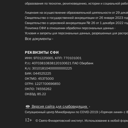
образования по теологии, религиоведению, истории и социальной рабо
Лицензия на осуществление образовательной деятельности от 29 дека
Свидетельство о государственной аккредитации от 26 января 2023 го
Свидетельство о церковной аккредитации № 26 от 1 декабря 2022 го
Политика СФИ в отношении обработки персональных данных
Условия и запреты для персональных данных, разрешенных для распр
Все документы
РЕКВИЗИТЫ СФИ
ИНН: 9701225665, КПП: 770101001
Р/с: 40703810838120100621 ПАО Сбербанк
К/с: 30101810400000000225
БИК: 044525225
ОКТМО: 45375000
ОГРН: 1227700696850
ОКПО: 74556262
ОКВЭД: 85.22
Версия сайта для слабовидящих
Ситуационный центр Минобрнауки по COVID-2019 («Горячая линия» с 
12+
© Свято-Филаретовский институт. Использование в любой форм