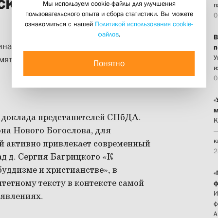
кой духовной
Мы используем cookie-файлы для улучшения
п
пользовательского опыта и сбора статистики. Вы можете
0
ознакомиться с нашей
Политикой использования cookie-
файлов
.
В
инарии прошла Третья научно-
п
У
мяти прп. Авраамия Смоленского
Понятно
и
0
«
м
 доклада представителей СПбДА.
К
на Нового Богослова, для
—
к
й активно привлекает современный
2
д д. Сергия Багрицкого «К
буддизме и христианстве», в
«
тетному тексту в контексте самой
ф
И
оявлениях.
ф
А