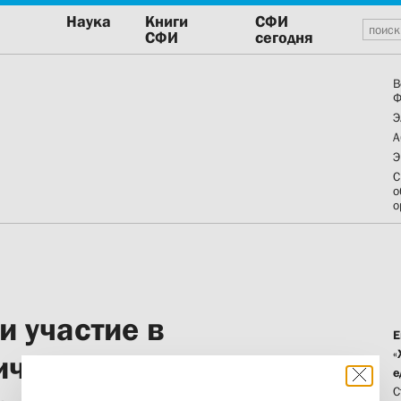
Наука
Книги
СФИ
СФИ
сегодня
В
Ф
Э
А
Э
С
о
о
и участие в
Е
«
ической
е
С