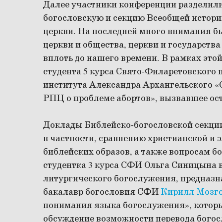
Далее участники конференции разделилис
богословскую и секцию Всеобщей истори
церкви. На последней много внимания 
церкви и общества, церкви и государства
вплоть до нашего времени. В рамках это
студента 5 курса Свято-Филаретовского
института Александра Архангельского 
РПЦ о проблеме абортов», вызвавшее ос
Доклады Библейско-богословской секци
в частности, сравнению христианской и 
библейских образов, а также вопросам б
студентка 3 курса СФИ Ольга Синицына 
литургического богослужения, предназн
бакалавр богословия СФИ
Кирилл Мозг
понимания языка богослужения», котор
обсуждение возможности перевода богос