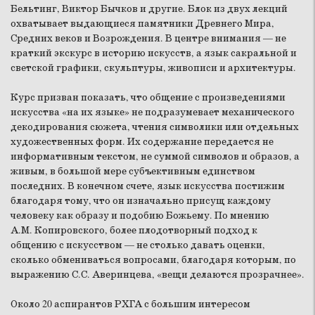
Бельтинг, Виктор Бычков и другие. Блок из двух лекций
охватывает выдающиеся памятники Древнего Мира,
Средних веков и Возрождения. В центре внимания — не
краткий экскурс в историю искусств, а язык сакральной и
светской графики, скульптуры, живописи и архитектуры.
Курс призван показать, что общение с произведениями
искусства «на их языке» не подразумевает механического
декодирования сюжета, чтения символики или отдельных
художественных форм. Их содержание передается не
информативным текстом, не суммой символов и образов, а
живым, в большой мере субъективным единством
последних. В конечном счете, язык искусства постижим
благодаря тому, что он изначально присущ каждому
человеку как образу и подобию Божьему. По мнению
А.М. Копировского, более плодотворный подход к
общению с искусством — не столько давать оценки,
сколько обмениваться вопросами, благодаря которым, по
выражению С.С. Аверинцева, «вещи делаются прозрачнее».
Около 20 аспирантов РХГА с большим интересом