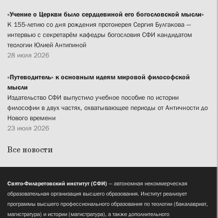
«Учение о Церкви было сердцевиной его богословской мысли»
К 155-летию со дня рождения протоиерея Сергия Булгакова —
интервью с секретарём кафедры богословия СФИ кандидатом
теологии Юлией Антипиной
28 июля 2026
«Путеводитель» к основным идеям мировой философской
мысли
Издательство СФИ выпустило учебное пособие по истории
философии в двух частях, охватывающее периоды от Античности до
Нового времени
23 июля 2026
Все новости
Свято-Филаретовский институт (СФИ)
— автономная некоммерческая
образовательная организация высшего образования. Институт реализует
программы высшего профессионального образования по теологии (бакалавриат,
магистратура) и истории (магистратура), а также дополнительного