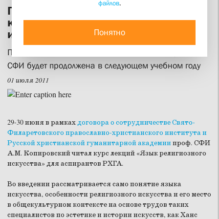
файлов
.
Проф. СФИ А.М. Копировский читал
курс лекций «Язык религиозного
Понятно
искусства» аспирантам РХГА
Практика «обмена» преподавателями между РХГА и
СФИ будет продолжена в следующем учебном году
01 июля 2011
29-30 июня в рамках
договора о сотрудничестве Свято-
Филаретовского православно-христианского института и
Русской христианской гуманитарной академии
проф. СФИ
А.М. Копировский читал курс лекций «Язык религиозного
искусства» для аспирантов РХГА.
Во введении рассматривается само понятие языка
искусства, особенности религиозного искусства и его место
в общекультурном контексте на основе трудов таких
специалистов по эстетике и истории искусств, как Ханс