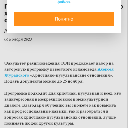
файлов
.
Продолжается набор на программу по
христиано-мусульманским
Понятно
отношениям
До 25 ноября можно подать документы
06 ноября 2023
Факультет религиоведения СФИ продолжает набор на
авторскую программу известного исламоведа
Алексея
Журавского
«Христиано-мусульманские отношения».
Подать документы можно до 25 ноября.
Программа подходит для христиан, мусульман и всех, кто
заинтересован в межрелигиозном и межкультурном
диалоге. Благодаря обучению вы сможете как повысить
как профессиональные навыки, так и разобраться в
вопросах христиано-мусульманских отношений, лучше
понимать людей другой культуры.