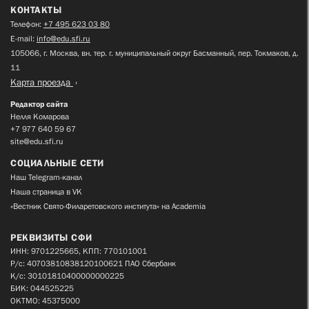
КОНТАКТЫ
Телефон:
+7 495 623 03 80
E-mail:
info@edu.sfi.ru
105066, г. Москва, вн. тер. г. муниципальный округ Басманный, пер. Токмаков, д.
11
Карта проезда
Редактор сайта
Нелля Комарова
+7 977 640 59 67
site@edu.sfi.ru
СОЦИАЛЬНЫЕ СЕТИ
Наш Telegram-канал
Наша страница в VK
«Вестник Свято-Филаретовского института» на Academia
РЕКВИЗИТЫ СФИ
ИНН: 9701225665, КПП: 770101001
Р/с: 40703810838120100621 ПАО Сбербанк
К/с: 30101810400000000225
БИК: 044525225
ОКТМО: 45375000