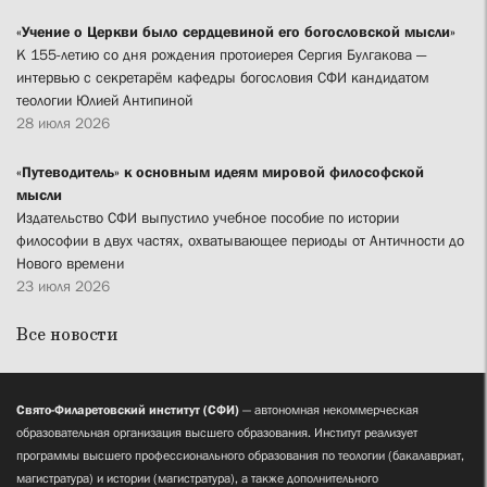
«Учение о Церкви было сердцевиной его богословской мысли»
К 155-летию со дня рождения протоиерея Сергия Булгакова —
интервью с секретарём кафедры богословия СФИ кандидатом
теологии Юлией Антипиной
28 июля 2026
«Путеводитель» к основным идеям мировой философской
мысли
Издательство СФИ выпустило учебное пособие по истории
философии в двух частях, охватывающее периоды от Античности до
Нового времени
23 июля 2026
Все новости
Свято-Филаретовский институт (СФИ)
— автономная некоммерческая
образовательная организация высшего образования. Институт реализует
программы высшего профессионального образования по теологии (бакалавриат,
магистратура) и истории (магистратура), а также дополнительного