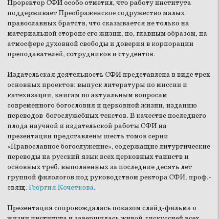
Проректор СФИ особо отметил, что работу института
поддерживает Преображенское содружество малых
православных братств, что сказывается не только на
материальной стороне его жизни, но, главным образом, на
атмосфере духовной свободы и доверия в корпорации
преподавателей, сотрудников и студентов.
Издательская деятельность СФИ представлена в виде трех
основных проектов: выпуск литературы по миссии и
катехизации, книгам по актуальным вопросам
современного богословия и церковной жизни, изданию
переводов богослужебных текстов. В качестве последнего
плода научной и издательской работы СФИ на
презентации представлены шесть томов серии
«Православное богослужение», содержащие литургические
переводы на русский язык всех церковных таинств и
основных треб, выполненных за последние десять лет
группой филологов под руководством ректора СФИ, проф.-
свящ.
Георгия Кочеткова
.
Презентация сопровождалась показом слайд-фильма о
жизни института и завершилась живой дискуссией всех