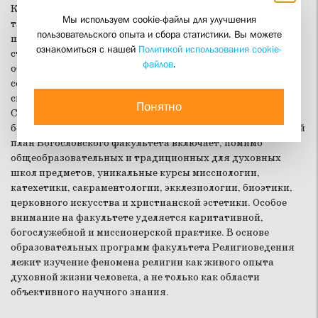
Концепцию и практику образовательной деятельности, а
Мы используем cookie-файлы для улучшения
также последние издания института представил
пользовательского опыта и сбора статистики. Вы можете
проректор СФИ Д.С. Гасак вместе с белорусскими
ознакомиться с нашей
Политикой использования cookie-
студентами-заочниками. Главной особенностью
файлов
.
образовательной концепции СФИ было названо
совмещение лучших качеств традиционного духовного и
светского образования. Программы вуза опираются на
Понятно
Священное писание, святоотеческую традицию и русскую
богословскую и философскую мысль. В частности, учебный
план Богословского факультета включает, помимо
общеобразовательных и традиционных для духовных
школ предметов, уникальные курсы миссиологии,
катехетики, сакраментологии, экклезиологии, биоэтики,
церковного искусства и христианской эстетики. Особое
внимание на факультете уделяется каритативной,
богослужебной и миссионерской практике. В основе
образовательных программ факультета Религиоведения
лежит изучение феномена религии как живого опыта
духовной жизни человека, а не только как области
объективного научного знания.