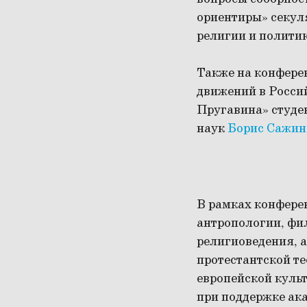
ориентиры» секул
религии и полити
Также на конфере
движений в Россий
Пругавина» студе
наук
Борис Сажин
В рамках конферен
антропологии, фи
религиоведения, 
протестантской т
европейской куль
при поддержке ак