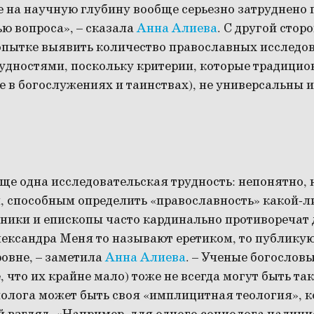
е на научную глубину вообще серьезно затруднено
ю вопроса», – сказала
Анна Алиева
. С другой стор
опытке выявить количество православных исследо
рудностями, поскольку критерии, которые традици
е в богослужениях и таинствах), не универсальны и
еще одна исследовательская трудность: непонятно,
, способным определить «православность» какой-л
ники и епископы часто кардинально противоречат д
ександра Меня то называют еретиком, то публикую
овне, – заметила
Анна Алиева
. – Ученые богословы
, что их крайне мало) тоже не всегда могут быть та
иолога может быть своя «имплицитная теология», к