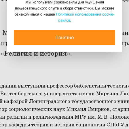
Мы используем cookie-файлы для улучшения
«Религия и история»
пользовательского опыта и сбора статистики. Вы можете
ознакомиться с нашей
Политикой использования cookie-
28 апреля 2017
файлов
.
 в Минске в Белорусском государствен
Понятно
е прошла V Международная научно-пр
«Религия и история».
едании выступили профессор библеистики теологи
-Виттенбергского университета имени Мартина Лю
 кафедрой Ленинградского государственного унив
тор социологических наук Михаил Смирнов, старш
и религии и религиоведения МГУ им. М.В. Ломон
сор кафедры теории и истории социологии СПбГУ д