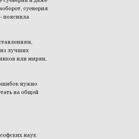
е суеверий и даже
аоборот, суеверия
 – пояснила
ставлениям,
 из лучших
нников или мирян,
 ошибок нужно
отать на общей
софских наук