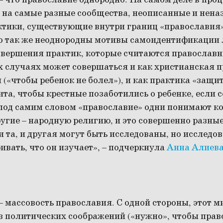
– что православие однородно. На самом деле в про
 на самые разные сообщества, неописанные и нен
ктики, существующие внутри границ «православия»
о так же неоднородны мотивы самоидентификации 
овершения практик, которые считаются православ
 случаях может совершаться и как христианская п
 («чтобы ребенок не болел»), и как практика «защ
та, чтобы крестные позаботились о ребенке, если с
 под самим словом «православие» одни понимают к
ругие – народную религию, и это совершенно разные
 та, и другая могут быть исследованы, но исследо
ивать, что он изучает», – подчеркнула
Анна Алиев
– массовость православия. С одной стороны, этот 
з политических соображений («нужно», чтобы пра