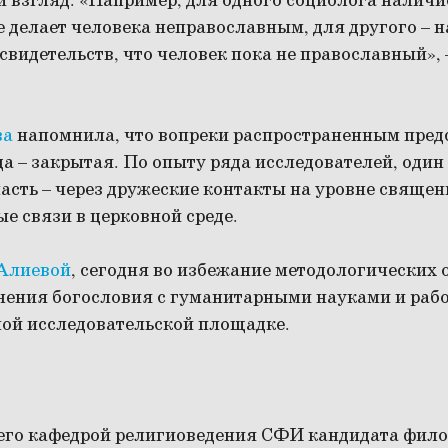
 взгляд. «Например, для одного социолога наличи
е делает человека неправославным, для другого – н
 свидетельств, что человек пока не православный»,
ва
напомнила, что вопреки распространенным пред
а – закрытая. По опыту ряда исследователей, один
пасть – через дружеские контакты на уровне свяще
 связи в церковной среде.
Алиевой
, сегодня во избежание методологических
инения богословия с гуманитарными науками и раб
й исследовательской площадке.
го кафедрой религиоведения СФИ кандидата фило