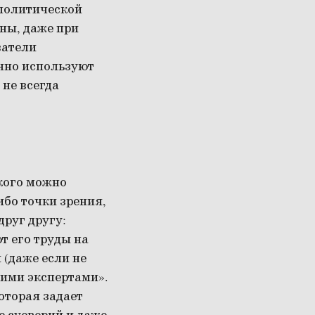
 политической
оны, даже при
ватели
онно используют
 не всегда
 кого можно
ибо точки зрения,
руг другу:
т его труды на
 (даже если не
кими экспертами».
оторая задает