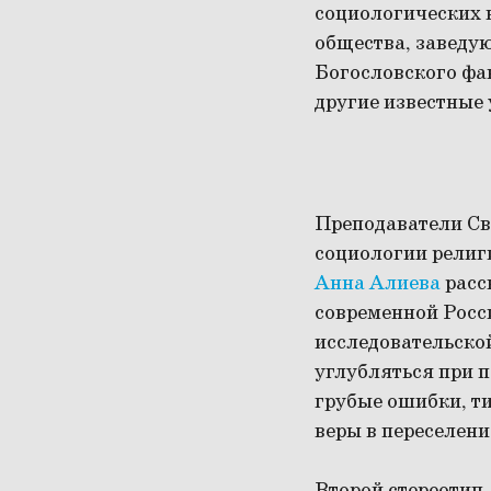
социологических 
общества, заведу
Богословского фа
другие известные 
Преподаватели Св
социологии религ
Анна Алиева
расс
современной Росси
исследовательской
углубляться при п
грубые ошибки, т
веры в переселени