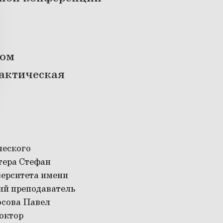
ном
актическая
ческого
тера Стефан
ерситета имени
ий преподаватель
осова Павел
октор