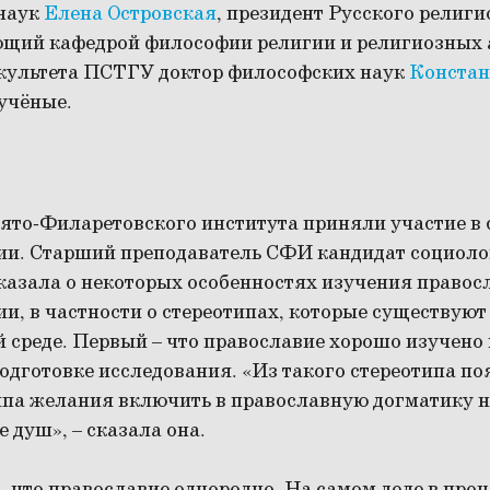
наук
Елена Островская
, президент Русского религ
ющий кафедрой философии религии и религиозных 
культета ПСТГУ доктор философских наук
Констан
учёные.
ято-Филаретовского института приняли участие в 
ии. Старший преподаватель СФИ кандидат социоло
казала о некоторых особенностях изучения правос
и, в частности о стереотипах, которые существуют
 среде. Первый – что православие хорошо изучено
одготовке исследования. «Из такого стереотипа п
ипа желания включить в православную догматику 
е душ», – сказала она.