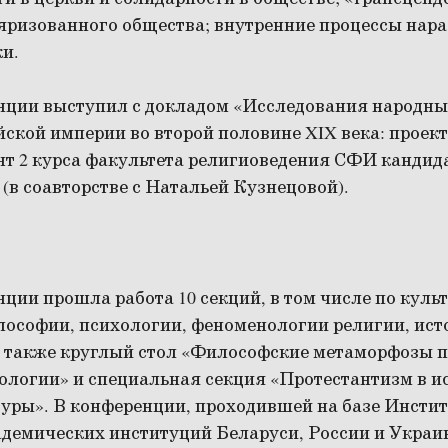
яризованного общества; внутренние процессы нар
ки.
нции выступил с докладом «Исследования народн
ской империи во второй половине XIX века: проект
нт 2 курса факультета религиоведения СФИ кандид
(в соавторстве с Натальей Кузнецовой).
ции прошла работа 10 секций, в том числе по куль
лософии, психологии, феноменологии религии, ист
а также круглый стол «Философские метаморфозы 
еологии» и специальная секция «Протестантизм в и
туры». В конференции, проходившей на базе Инсти
адемических институций Беларуси, России и Украи