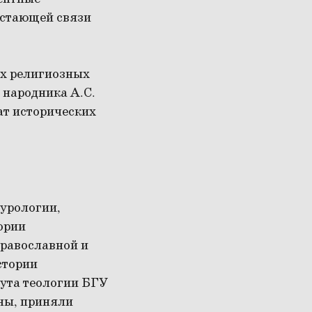
астающей связи
ых религиозных
 народника А.С.
ат исторических
турологии,
ории
православной и
стории
тута теологии БГУ
ны, приняли