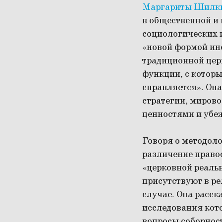
Маргариты Шилк
в общественной и
социологических 
«новой формой ин
традиционной церк
функции, с котор
справляется». Она
стратегии, миров
ценностями и убе
Говоря о методол
различение право
«церковной реальн
присутствуют в р
случае. Она расск
исследования кот
вопросы соборност