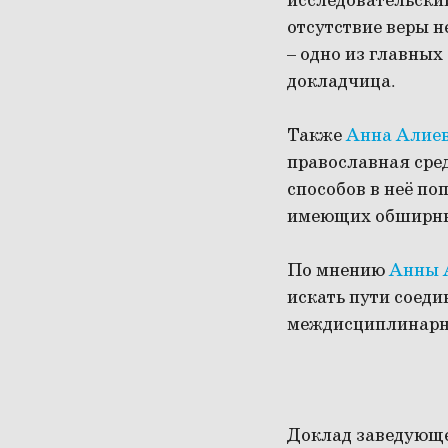
исследовательский
отсутствие веры н
– одно из главных
докладчица.
Также
Анна Алие
православная сред
способов в неё по
имеющих обширные
По мнению
Анны 
искать пути соед
междисциплинарно
Доклад заведующе