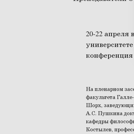
20-22 апреля
университет
конференция 
На пленарном зас
факультета Галле
Шорх, заведующий
А.С. Пушкина док
кафедры философи
Костылев, профес