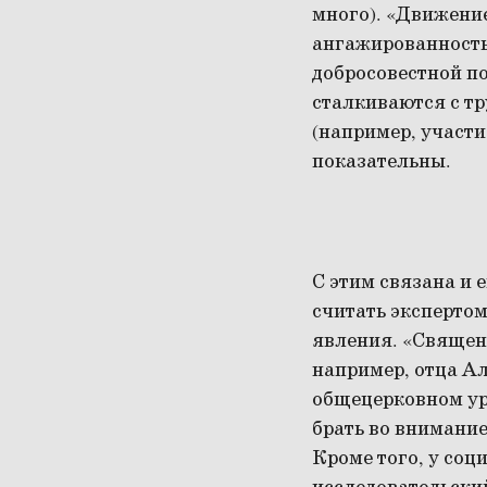
много). «Движени
ангажированность
добросовестной п
сталкиваются с т
(например, участи
показательны.
С этим связана и 
считать экспертом
явления. «Священ
например, отца Ал
общецерковном ур
брать во внимание
Кроме того, у соц