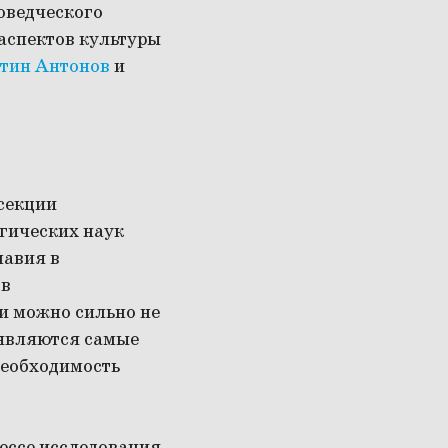
иоведческого
аспектов культуры
тин Антонов
и
секции
гических наук
лавия в
 в
 и можно сильно не
оявляются самые
необходимость