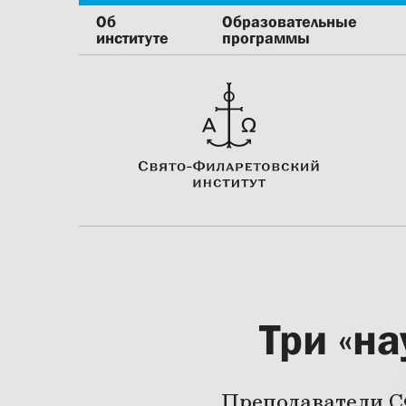
Об
Образовательные
институте
программы
Три «н
Преподаватели С