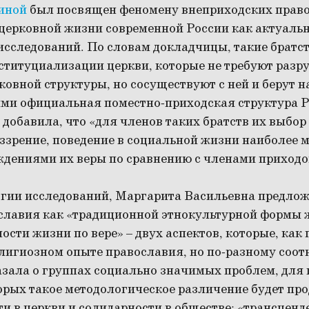
иной
был посвящен феномену внеприходских право
 церковной жизни современной России как актуаль
исследований. По словам докладчицы, такие братс
ституциализации церкви, которые не требуют раз
овной структуры, но сосуществуют с ней и берут на
ыми официальная поместно-приходская структура 
 добавила, что «для членов таких братств их выбо
оззрение, поведение в социальной жизни наиболее
ждениями их веры по сравнению с членами приходо
огии исследований, Маргарита Васильевна предлож
славия как «традиционной этнокультурной формы 
ости жизни по вере» – двух аспектов, которые, как 
елигиозном опыте православия, но по-разному соот
азала о группах социально значимых проблем, для
орых такое методологическое различение будет пр
и в церкви и солидарности в обществе; «трансцен