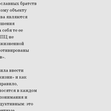
славных братств
ному объекту
тва являются
рушения
 себя те ее
РПЦ не
р жизненной
 мотивированы
в».
ила ввести
жизни» и как
правило,
носятся в каждом
 понимания и
одуктивным: это
дентные