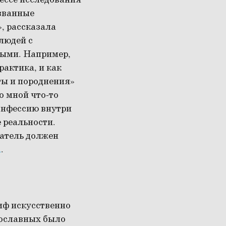
цессе исследования
азванные
, рассказала
людей с
ными. Например,
рактика, и как
иты и породнения»
о мной что-то
онфессию внутри
 реальности.
ватель должен
а
.
миф искусственно
вославных было