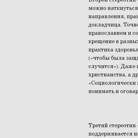
Второй стереотип 
можно наткнуться
направления, пра
докладчица. Точн
православием и с
крещение в разных
практика здоровья
(«чтобы была защи
случится»). Даже
христианства, а д
«Социологически и
понимать и оговар
Третий стереотип 
поддерживается и