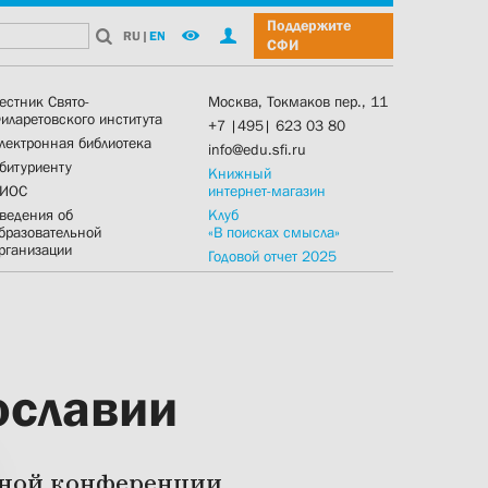
Поддержите
RU
|
EN
СФИ
естник Свято-
Москва, Токмаков пер., 11
иларетовского института
+7 |495| 623 03 80
лектронная библиотека
info@edu.sfi.ru
битуриенту
Книжный
ИОС
интернет-магазин
ведения об
Клуб
бразовательной
«В поисках смысла»
рганизации
Годовой отчет 2025
ославии
дной конференции