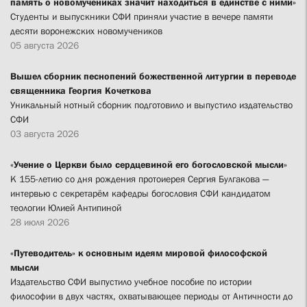
память о новомучениках значит находиться в единстве с ними»
Студенты и выпускники СФИ приняли участие в вечере памяти
десяти воронежских новомучеников
05 августа 2026
Вышел сборник песнопений божественной литургии в переводе
священника Георгия Кочеткова
Уникальный нотный сборник подготовило и выпустило издательство
СФИ
03 августа 2026
«Учение о Церкви было сердцевиной его богословской мысли»
К 155-летию со дня рождения протоиерея Сергия Булгакова —
интервью с секретарём кафедры богословия СФИ кандидатом
теологии Юлией Антипиной
28 июля 2026
«Путеводитель» к основным идеям мировой философской
мысли
Издательство СФИ выпустило учебное пособие по истории
философии в двух частях, охватывающее периоды от Античности до