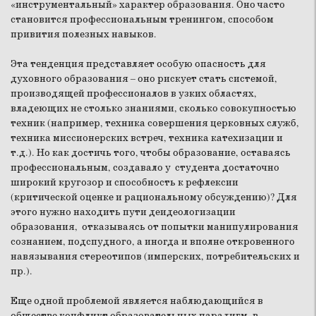
«инструментальный» характер образования. Оно часто
становится профессиональным тренингом, способом
привития полезных навыков.
Эта тенденция представляет особую опасность для
духовного образования – оно рискует стать системой,
производящей профессионалов в узких областях,
владеющих не столько знаниями, сколько совокупностью
техник (например, техника совершения церковных служб,
техника миссионерских встреч, техника катехизации и
т.д.). Но как достичь того, чтобы образование, оставаясь
профессиональным, создавало у студента достаточно
широкий кругозор и способность к рефлексии
(критической оценке и рациональному обсуждению)? Для
этого нужно находить пути деидеологизации
образования, отказываясь от попытки манипулирования
сознанием, подспудного, а иногда и вполне откровенного
навязывания стереотипов (имперских, потребительских и
пр.).
Еще одной проблемой является наблюдающийся в
обществе конфликт образовательных парадигм, в