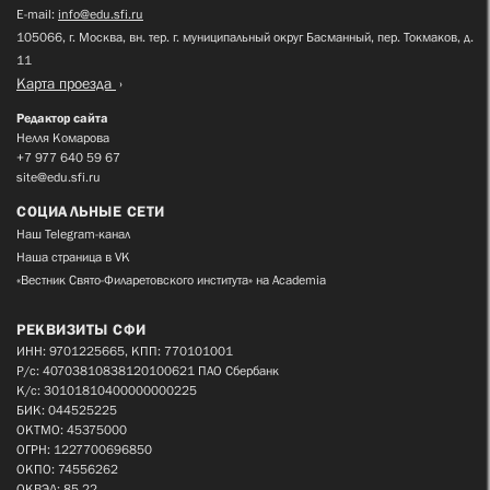
E-mail:
info@edu.sfi.ru
105066, г. Москва, вн. тер. г. муниципальный округ Басманный, пер. Токмаков, д.
11
Карта проезда
Редактор сайта
Нелля Комарова
+7 977 640 59 67
site@edu.sfi.ru
СОЦИАЛЬНЫЕ СЕТИ
Наш Telegram-канал
Наша страница в VK
«Вестник Свято-Филаретовского института» на Academia
РЕКВИЗИТЫ СФИ
ИНН: 9701225665, КПП: 770101001
Р/с: 40703810838120100621 ПАО Сбербанк
К/с: 30101810400000000225
БИК: 044525225
ОКТМО: 45375000
ОГРН: 1227700696850
ОКПО: 74556262
ОКВЭД: 85.22