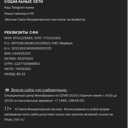
СОЦИАЛЬНЫЕ СЕТИ
Наш Telegram-канал
Наша страница в VK
«Вестник Свято-Филаретовского института» на Academia
РЕКВИЗИТЫ СФИ
ИНН: 9701225665, КПП: 770101001
Р/с: 40703810838120100621 ПАО Сбербанк
К/с: 30101810400000000225
БИК: 044525225
ОКТМО: 45375000
ОГРН: 1227700696850
ОКПО: 74556262
ОКВЭД: 85.22
Версия сайта для слабовидящих
Ситуационный центр Минобрнауки по COVID-2019 («Горячая линия» с 8:00 до
20:00 по московскому времени): +7 (495) 198-00-00
12+
© Свято-Филаретовский институт. Использование в любой форме
материалов этого сайта допустимо только при наличии активной ссылки на
https://sfi.ru/