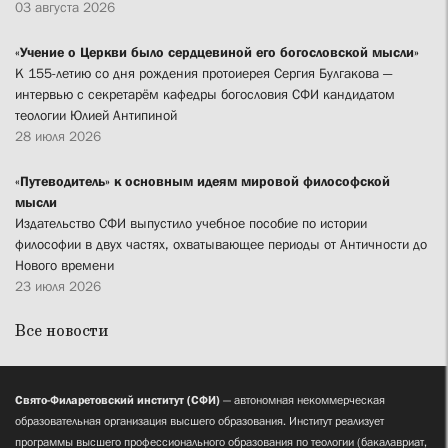
03 августа 2026
«Учение о Церкви было сердцевиной его богословской мысли»
К 155-летию со дня рождения протоиерея Сергия Булгакова —
интервью с секретарём кафедры богословия СФИ кандидатом
теологии Юлией Антипиной
28 июля 2026
«Путеводитель» к основным идеям мировой философской
мысли
Издательство СФИ выпустило учебное пособие по истории
философии в двух частях, охватывающее периоды от Античности до
Нового времени
23 июля 2026
Все новости
Свято-Филаретовский институт (СФИ)
— автономная некоммерческая
образовательная организация высшего образования. Институт реализует
программы высшего профессионального образования по теологии (бакалавриат,