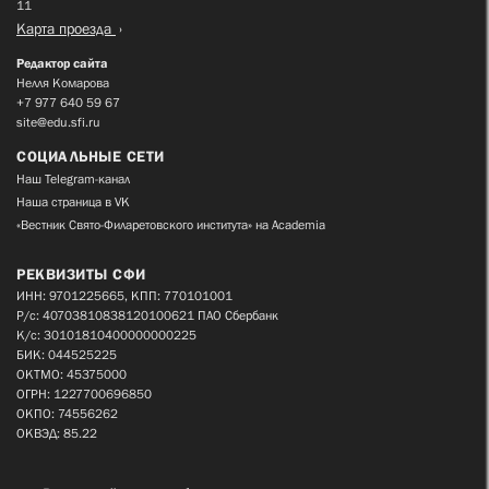
11
Карта проезда
Редактор сайта
Нелля Комарова
+7 977 640 59 67
site@edu.sfi.ru
СОЦИАЛЬНЫЕ СЕТИ
Наш Telegram-канал
Наша страница в VK
«Вестник Свято-Филаретовского института» на Academia
РЕКВИЗИТЫ СФИ
ИНН: 9701225665, КПП: 770101001
Р/с: 40703810838120100621 ПАО Сбербанк
К/с: 30101810400000000225
БИК: 044525225
ОКТМО: 45375000
ОГРН: 1227700696850
ОКПО: 74556262
ОКВЭД: 85.22