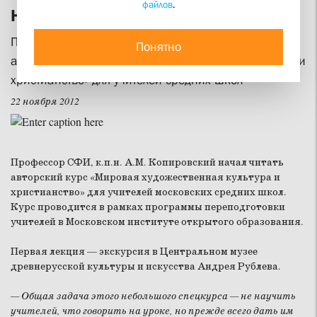
файлов
.
Научиться смотреть
Профессор СФИ А.М. Копировский прочтет
Понятно
авторский курс «Мировая художественная культура и
христианство» для учителей средних школ
22 ноября 2012
Профессор СФИ, к.п.н. А.М. Копировский начал читать
авторский курс «Мировая художественная культура и
христианство» для учителей московских средних школ.
Курс проводится в рамках программы переподготовки
учителей в Московском институте открытого образования.
Первая лекция — экскурсия в Центральном музее
древнерусской культуры и искусства Андрея Рублева.
— Общая задача этого небольшого спецкурса — не научить
учителей, что говорить на уроке, но прежде всего дать им