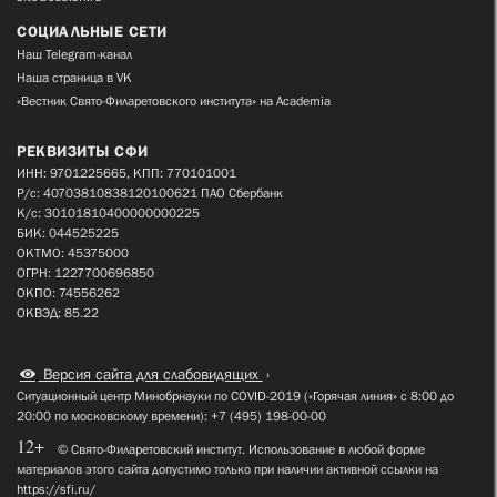
СОЦИАЛЬНЫЕ СЕТИ
Наш Telegram-канал
Наша страница в VK
«Вестник Свято-Филаретовского института» на Academia
РЕКВИЗИТЫ СФИ
ИНН: 9701225665, КПП: 770101001
Р/с: 40703810838120100621 ПАО Сбербанк
К/с: 30101810400000000225
БИК: 044525225
ОКТМО: 45375000
ОГРН: 1227700696850
ОКПО: 74556262
ОКВЭД: 85.22
Версия сайта для слабовидящих
Ситуационный центр Минобрнауки по COVID-2019 («Горячая линия» с 8:00 до
20:00 по московскому времени): +7 (495) 198-00-00
12+
© Свято-Филаретовский институт. Использование в любой форме
материалов этого сайта допустимо только при наличии активной ссылки на
https://sfi.ru/