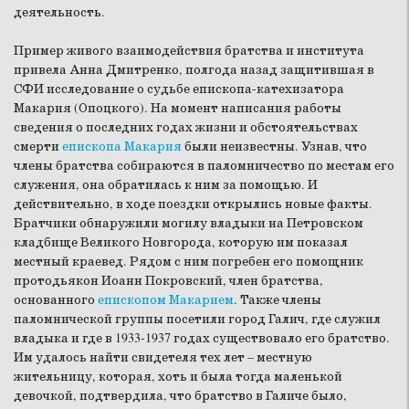
деятельность.
Пример живого взаимодействия братства и института
привела Анна Дмитренко, полгода назад защитившая в
СФИ исследование о судьбе епископа-катехизатора
Макария (Опоцкого). На момент написания работы
сведения о последних годах жизни и обстоятельствах
смерти
епископа Макария
были неизвестны. Узнав, что
члены братства собираются в паломничество по местам его
служения, она обратилась к ним за помощью. И
действительно, в ходе поездки открылись новые факты.
Братчики обнаружили могилу владыки на Петровском
кладбище Великого Новгорода, которую им показал
местный краевед. Рядом с ним погребен его помощник
протодьякон Иоанн Покровский, член братства,
основанного
епископом Макарием
. Также члены
паломнической группы посетили город Галич, где служил
владыка и где в 1933-1937 годах существовало его братство.
Им удалось найти свидетеля тех лет – местную
жительницу, которая, хоть и была тогда маленькой
девочкой, подтвердила, что братство в Галиче было,