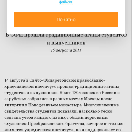
файлов
.
Хорошая традиция
рождает добрые плоды
Понятно
В СФИ прошли традиционные агапы студентов
и выпускников
15 августа 2011
14 августа в Свято-Филаретовском православно-
христианском институте прошли традиционные агапы
студентов и выпускников. Более 180 человек из России и
зарубежья собрались в разных местах Москвы после
литургии в Новодевичьем монастыре. Многочисленные
свидетельства студентов показали, насколько тесно
связана учеба каждого из них с общим церковным
служением Преображенского братства, которое не только
является учредителем института, но и поддерживает его