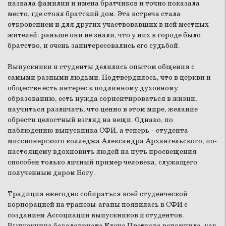
назвала фамилии и имена братчиков и точно показала
место, где стоял братский дом. Эта встреча стала
откровением и для других участвовавших в ней местных
жителей: раньше они не знали, что у них в городе было
братство, и очень заинтересовались его судьбой.
Выпускники и студенты делились опытом общения с
самыми разными людьми. Подтвердилось, что в церкви и
обществе есть интерес к подлинному духовному
образованию, есть нужда сориентироваться в жизни,
научиться различать, что ценно в этом мире, желание
обрести целостный взгляд на вещи. Однако, по
наблюдению выпускника СФИ, а теперь – студента
миссионерского колледжа Александра Архангельского, по-
настоящему вдохновить людей на путь просвещения
способен только личный пример человека, служащего
полученным даром Богу.
Традиция ежегодно собираться всей студенческой
корпорацией на трапезы-агапы появилась в СФИ с
созданием Ассоциации выпускников и студентов.
Выпускница бакалавриата Елена Цветкова вспомнила, как