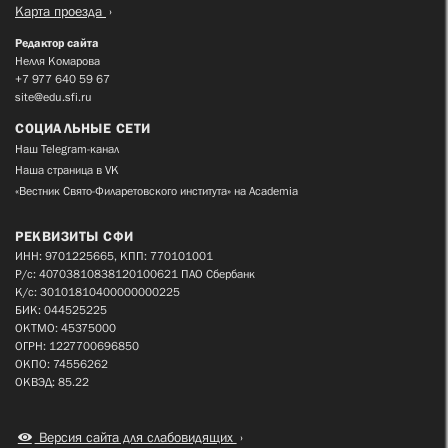
Карта проезда
Редактор сайта
Нелля Комарова
+7 977 640 59 67
site@edu.sfi.ru
СОЦИАЛЬНЫЕ СЕТИ
Наш Telegram-канал
Наша страница в VK
«Вестник Свято-Филаретовского института» на Academia
РЕКВИЗИТЫ СФИ
ИНН: 9701225665, КПП: 770101001
Р/с: 40703810838120100621 ПАО Сбербанк
К/с: 30101810400000000225
БИК: 044525225
ОКТМО: 45375000
ОГРН: 1227700696850
ОКПО: 74556262
ОКВЭД: 85.22
Версия сайта для слабовидящих