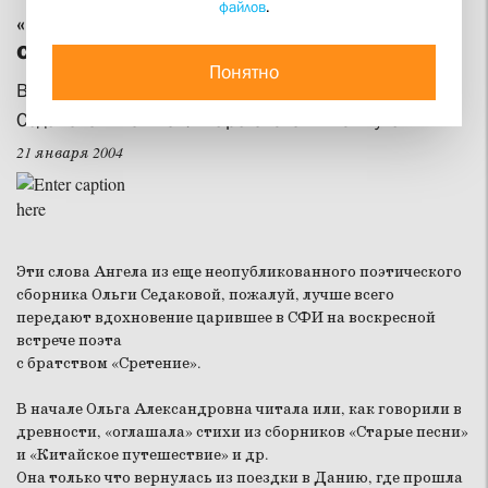
файлов
.
«Готов ли ты к необычайному
счастью?»
Понятно
Встреча братства "Сретение" с поэтом Ольгой
Седаковой в Свято-Филаретовском институте
21 января 2004
Эти слова Ангела из еще неопубликованного поэтического
сборника Ольги Седаковой, пожалуй, лучше всего
передают вдохновение царившее в СФИ на воскресной
встрече поэта
с братством
«Сретение».
В начале Ольга Александровна читала или, как говорили в
древности, «оглашала» стихи из сборников «Старые песни»
и «Китайское путешествие» и др.
Она только что вернулась из поездки в Данию, где прошла