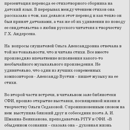
презентация перевода ее стихотворного сборника на
датский язык. В перерывах между чтением стихов она
рассказала о том, как делался этот перевод и как тепло он
был принят датчанами, а так же об их удивлении по поводу
ее свидетельства о любви русского читателя к творчеству
Г.Х. Андерсена.
На вопросы слушателей Ольга Александровна отвечала в
той же тональности, что и читала стихи. Все вместе
производило впечатление исполнения какого-то
необычайного музыкального произведения. Не
удивительно, что один из лучших современных
композиторов - Александр Вустин – пишет музыку на ее
стихи.
Во второй части встречи, в читальном зале библиотеки
СФИ, прошло открытие выставки, посвященной жизни и
творчеству Ольги Седаковой. С проникновенным словом на
нем выступила близкий друг и собеседник поэта А. И.
Шмаина-Великанова, преподаватель РГГУ и СФИ. «В
обыденном сознании – сказала она – духовная жизнь