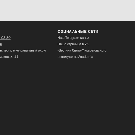
СОЦИАЛЬНЫЕ СЕТИ
 03 80
Наш Telegram-канал
ru
Наша страница в VK
н. тер. г. муниципальный округ
«Вестник Свято-Филаретовского
маков, д. 11
института» на Academia