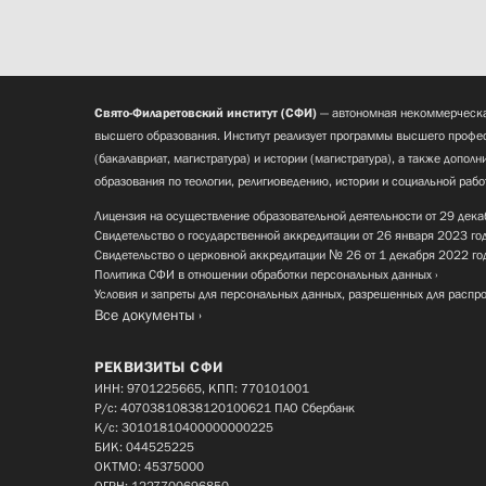
Свято-Филаретовский институт (СФИ)
— автономная некоммерческа
высшего образования. Институт реализует программы высшего профес
(бакалавриат, магистратура) и истории (магистратура), а также допол
образования по теологии, религиоведению, истории и социальной рабо
Лицензия на осуществление образовательной деятельности от 29 дека
Свидетельство о государственной аккредитации от 26 января 2023 го
Свидетельство о церковной аккредитации № 26 от 1 декабря 2022 го
Политика СФИ в отношении обработки персональных данных
Условия и запреты для персональных данных, разрешенных для распр
Все документы
РЕКВИЗИТЫ СФИ
ИНН: 9701225665, КПП: 770101001
Р/с: 40703810838120100621 ПАО Сбербанк
К/с: 30101810400000000225
БИК: 044525225
ОКТМО: 45375000