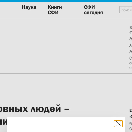
Наука
Книги
СФИ
СФИ
сегодня
В
Ф
Э
А
Э
С
о
о
ковных людей –
Е
«
ина, а
е
С