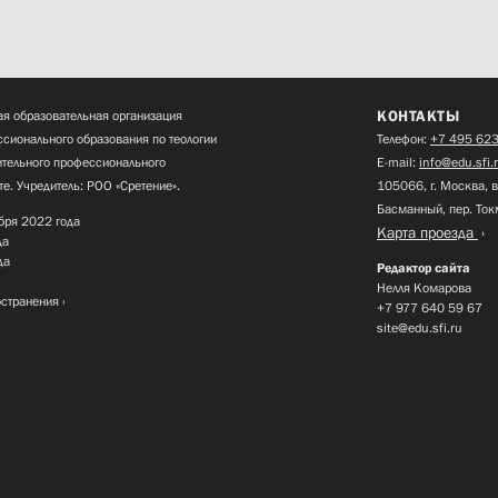
КОНТАКТЫ
я образовательная организация
сионального образования по теологии
Телефон:
+7 495 623
нительного профессионального
E-mail:
info@edu.sfi.
те. Учредитель: РОО «Сретение».
105066, г. Москва, в
Басманный, пер. Ток
бря 2022 года
Карта проезда
да
да
Редактор сайта
Нелля Комарова
остранения
+7 977 640 59 67
site@edu.sfi.ru