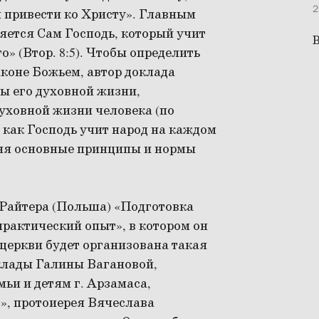
2
и привести ко Христу». Главным
яется Сам Господь, который учит
В
о» (Втор. 8:5). Чтобы определить
коне Божьем, автор доклада
ы его духовной жизни,
уховной жизни человека (по
, как Господь учит народ на каждом
ляя основные принципы и нормы
Райтера (Польша) «Подготовка
практический опыт», в котором он
 церкви будет организована такая
клады Галины Вагановой,
ьи и детям г. Арзамаса,
о», протоиерея Вячеслава