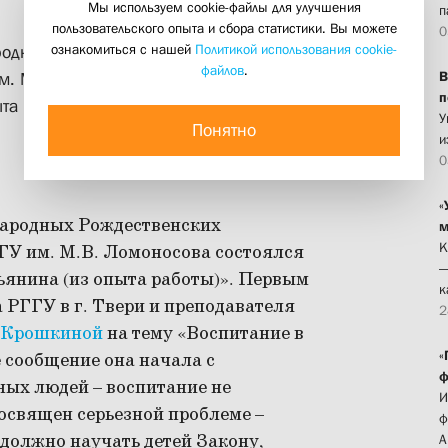
Мы используем cookie-файлы для улучшения
п
пользовательского опыта и сбора статистики. Вы можете
0
ознакомиться с нашей
Политикой использования cookie-
родных Рождественских
файлов
.
В
. М.В. Ломоносова состоялся круглый
п
та работы)»
У
Понятно
и
0
«
ународных Рождественских
м
К
ГУ им. М.В. Ломоносова состоялся
—
ьянина (из опыта работы)». Первым
к
 РГГУ в г. Твери и преподавателя
2
 Крошкиной
на тему «Воспитание в
«
 сообщение она начала с
ф
ных людей – воспитание не
И
освящен серьезной проблеме –
ф
 должно научать детей Закону,
А