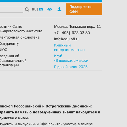
Поддержите
RU
|
EN
СФИ
естник Свято-
Москва, Токмаков пер., 11
иларетовского института
+7 |495| 623 03 80
лектронная библиотека
info@edu.sfi.ru
битуриенту
Книжный
ИОС
интернет-магазин
ведения об
Клуб
бразовательной
«В поисках смысла»
рганизации
Годовой отчет 2025
пископ Россошанский и Острогожский Дионисий:
Хранить память о новомучениках значит находиться в
динстве с ними»
туденты и выпускники СФИ приняли участие в вечере