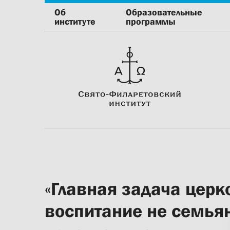
Об
Образовательные
институте
программы
«Главная задача цер
воспитание не семьян