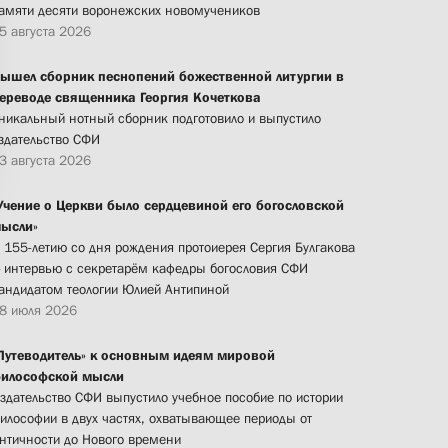
амяти десяти воронежских новомучеников
5 августа 2026
ышел сборник песнопений божественной литургии в
ереводе священника Георгия Кочеткова
никальный нотный сборник подготовило и выпустило
здательство СФИ
3 августа 2026
Учение о Церкви было сердцевиной его богословской
ысли»
 155-летию со дня рождения протоиерея Сергия Булгакова
 интервью с секретарём кафедры богословия СФИ
андидатом теологии Юлией Антипиной
8 июля 2026
Путеводитель» к основным идеям мировой
илософской мысли
здательство СФИ выпустило учебное пособие по истории
илософии в двух частях, охватывающее периоды от
нтичности до Нового времени