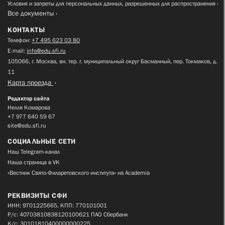
Условия и запреты для персональных данных, разрешенных для распространения
Все документы
КОНТАКТЫ
Телефон:
+7 495 623 03 80
E-mail:
info@edu.sfi.ru
105066, г. Москва, вн. тер. г. муниципальный округ Басманный, пер. Токмаков, д.
11
Карта проезда
Редактор сайта
Нелля Комарова
+7 977 640 59 67
site@edu.sfi.ru
СОЦИАЛЬНЫЕ СЕТИ
Наш Telegram-канал
Наша страница в VK
«Вестник Свято-Филаретовского института» на Academia
РЕКВИЗИТЫ СФИ
ИНН: 9701225665, КПП: 770101001
Р/с: 40703810838120100621 ПАО Сбербанк
К/с: 30101810400000000225