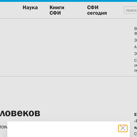
Наука
Книги
СФИ
СФИ
сегодня
В
Ф
Э
А
Э
С
о
о
еловеков
Е
«
тоялась научно-богословская
е
С