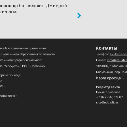
КОНТАКТЫ
я образовательная организация
сионального образования по теологии
Телефон:
+7 495 623
нительного профессионального
E-mail:
info@edu.sfi.
те. Учредитель: РОО «Сретение».
105066, г. Москва, в
Басманный, пер. Ток
бря 2022 года
Карта проезда
да
да
Редактор сайта
Нелля Комарова
остранения
+7 977 640 59 67
site@edu.sfi.ru