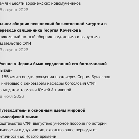
амяти десяти воронежских новомучеников
5 августа 2026
ышел сборник песнопений божественной литургии в
ереводе священника Георгия Кочеткова
никальный нотный сборник подготовило и выпустило
здательство СФИ
3 августа 2026
Учение о Церкви было сердцевиной его богословской
ысли»
 155-летию со дня рождения протоиерея Сергия Булгакова
 интервью с секретарём кафедры богословия СФИ
андидатом теологии Юлией Антипиной
8 июля 2026
Путеводитель» к основным идеям мировой
илософской мысли
здательство СФИ выпустило учебное пособие по истории
илософии в двух частях, охватывающее периоды от
нтичности до Нового времени