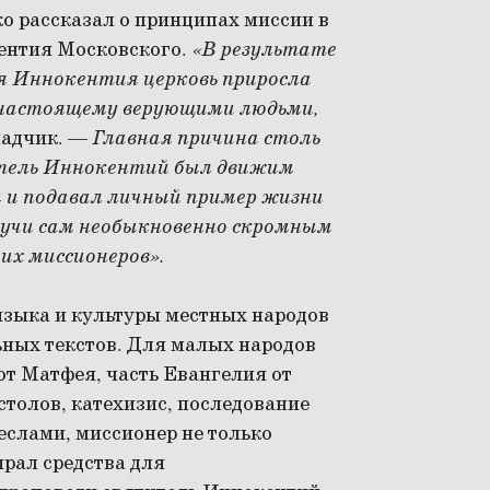
 рассказал о принципах миссии в
ентия Московского.
«В результате
я Иннокентия церковь приросла
о-настоящему верующими людьми,
ладчик. —
Главная причина столь
итель Иннокентий был движим
м и подавал личный пример жизни
дучи сам необыкновенно скромным
их миссионеров».
зыка и культуры местных народов
ьных текстов. Для малых народов
от Матфея, часть Евангелия от
толов, катехизис, последование
слами, миссионер не только
ирал средства для