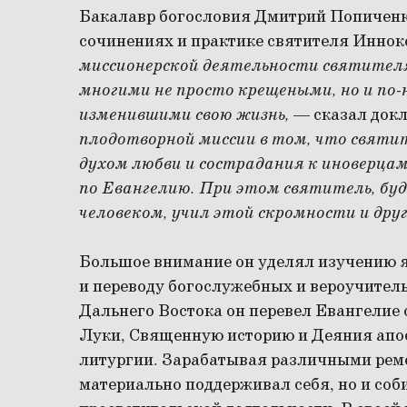
Бакалавр богословия Дмитрий Попиченко
сочинениях и практике святителя Иннок
миссионерской деятельности святител
многими не просто крещеными, но и п
изменившими свою жизнь,
— сказал док
плодотворной миссии в том, что свят
духом любви и сострадания к иноверца
по Евангелию. При этом святитель, бу
человеком, учил этой скромности и друг
Большое внимание он уделял изучению я
и переводу богослужебных и вероучител
Дальнего Востока он перевел Евангелие 
Луки, Священную историю и Деяния апос
литургии. Зарабатывая различными реме
материально поддерживал себя, но и соб