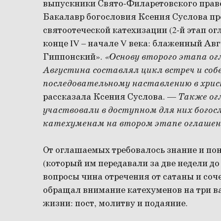
выпускники Свято-Филаретовского право
Бакалавр богословия Ксения Суслова пр
святоотеческой катехизации (2-й этап о
конце IV – начале V века: блаженный Авг
Гиппонский».
«Основу второго этапа о
Августина составлял цикл встреч и соб
последовательному наставлению в хрис
рассказала Ксения Суслова. —
Также ог
участвовали в доступном для них богос
катехуменам на втором этапе оглашени
От оглашаемых требовалось знание и по
(который им передавали за две недели до
вопросы чина отречения от сатаны и соч
обращал внимание катехуменов на три 
жизни: пост, молитву и подаяние.