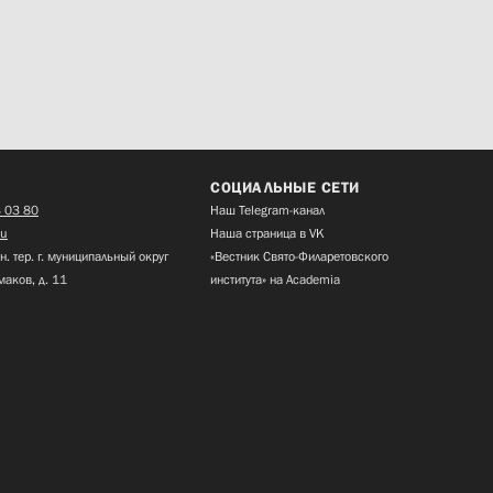
СОЦИАЛЬНЫЕ СЕТИ
 03 80
Наш Telegram-канал
ru
Наша страница в VK
н. тер. г. муниципальный округ
«Вестник Свято-Филаретовского
маков, д. 11
института» на Academia