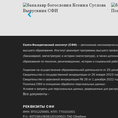
Свято-Филаретовский институт (СФИ)
— автономная некоммерческа
высшего образования. Институт реализует программы высшего профес
(бакалавриат, магистратура) и истории (магистратура), а также допол
образования по теологии, религиоведению, истории и социальной рабо
Лицензия на осуществление образовательной деятельности от 29 дека
Свидетельство о государственной аккредитации от 26 января 2023 го
Свидетельство о церковной аккредитации № 26 от 1 декабря 2022 го
Политика СФИ в отношении обработки персональных данных
Условия и запреты для персональных данных, разрешенных для распр
Все документы
РЕКВИЗИТЫ СФИ
ИНН: 9701225665, КПП: 770101001
Р/с: 40703810838120100621 ПАО Сбербанк