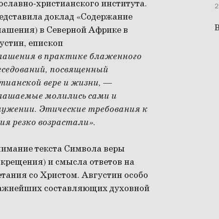
славно-христианского института.
2
едставила доклад «Содержание
В
глашения) в Северной Африке в
устин, епископ
глашения в практике блаженного
еседований, посвященный
тианской вере и жизни,
—
лашаемые молились сами и
лужении. Этические требования к
я резко возрастали».
нимание текста Символа веры
 крещения) и смысла ответов на
етания со Христом. Августин особо
важнейших составляющих духовной