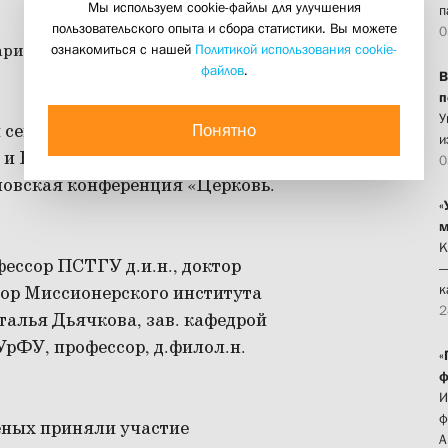
Мы используем cookie-файлы для улучшения
п
пользовательского опыта и сбора статистики. Вы можете
0
ознакомиться с нашей
Политикой использования cookie-
файлов
.
В
п
У
Понятно
й семинарии по благословению
и
 и Верхотурского Кирилла
0
ловская конференция «Церковь.
«
м
К
ессор ПСТГУ д.и.н., доктор
—
к
тор Миссионерского института
2
талья Дьячкова, зав. кафедрой
рФУ, профессор, д.филол.н.
«
ф
И
ф
еных приняли участие
А