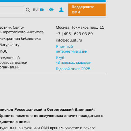
Поддержите
RU
|
EN
СФИ
естник Свято-
Москва, Токмаков пер., 11
иларетовского института
+7 |495| 623 03 80
лектронная библиотека
info@edu.sfi.ru
битуриенту
Книжный
ИОС
интернет-магазин
ведения об
Клуб
бразовательной
«В поисках смысла»
рганизации
Годовой отчет 2025
пископ Россошанский и Острогожский Дионисий:
Хранить память о новомучениках значит находиться в
динстве с ними»
туденты и выпускники СФИ приняли участие в вечере