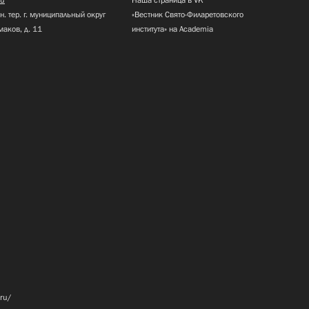
н. тер. г. муниципальный округ
«Вестник Свято-Филаретовского
маков, д. 11
института» на Academia
.ru/