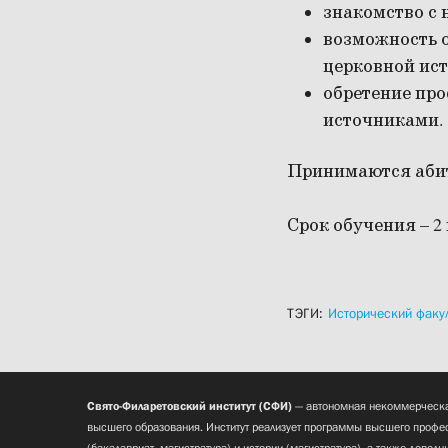
знакомство с 
возможность 
церковной ист
обретение пр
источниками.
Принимаются абит
Срок обучения – 2 
ТЭГИ:
Исторический факул
Свято-Филаретовский институт (СФИ)
— автономная некоммерческа
высшего образования. Институт реализует программы высшего профес
(бакалавриат, магистратура) и истории (магистратура), а также допол