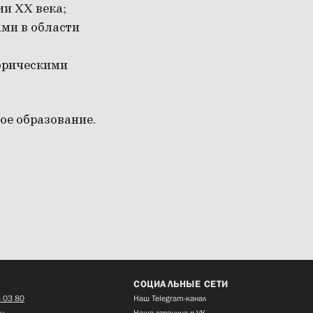
и XX века;
ми в области
орическими
ое образование.
СОЦИАЛЬНЫЕ СЕТИ
 03 80
Наш Telegram-канал
ru
Наша страница в VK