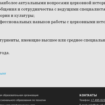
наиболее актуальными вопросами церковной истори
общения и сотрудничества с ведущими специалиста
ории и культуры;
офессиональных навыков работы с церковными ист
уриенты, имеющие высшее или среднее специальн
года.
ьтет
КОНТАКТЫ
я образовательная организация
сионального образования по теологии
Телефон:
+7 495 623
нительного профессионального
E-mail:
info@edu.sfi.