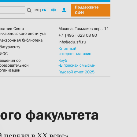
Поддержите
RU
|
EN
СФИ
естник Свято-
Москва, Токмаков пер., 11
иларетовского института
+7 |495| 623 03 80
лектронная библиотека
info@edu.sfi.ru
битуриенту
Книжный
ИОС
интернет-магазин
ведения об
Клуб
бразовательной
«В поисках смысла»
рганизации
Годовой отчет 2025
ого факультета
 церкви в XX веке»