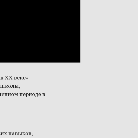
в XX веке»
 школы,
ченном периоде в
ких навыков;