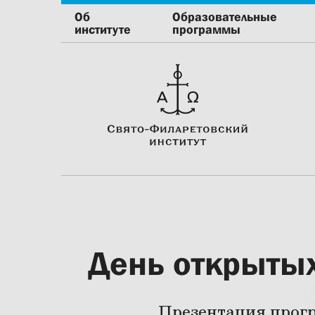
Об
Образовательные
институте
программы
День открытых
Презентация прогр