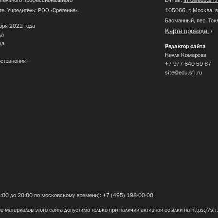
те. Учредитель: РОО «Сретение».
105066, г. Москва, в
Басманный, пер. Ток
бря 2022 года
Карта проезда
да
да
Редактор сайта
Нелля Комарова
остранения
+7 977 640 59 67
site@edu.sfi.ru
8:00 до 20:00 по московскому времени): +7 (495) 198-00-00
е материалов этого сайта допустимо только при наличии активной ссылки на
https://sfi