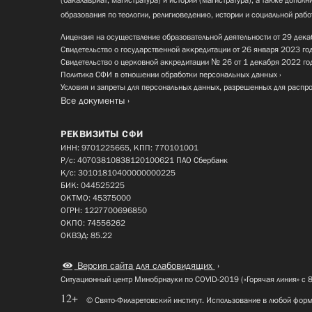
образования по теологии, религиоведению, истории и социальной рабо
Лицензия на осуществление образовательной деятельности от 29 дека
Свидетельство о государственной аккредитации от 26 января 2023 го
Свидетельство о церковной аккредитации № 26 от 1 декабря 2022 го
Политика СФИ в отношении обработки персональных данных
Условия и запреты для персональных данных, разрешенных для распр
Все документы
РЕКВИЗИТЫ СФИ
ИНН: 9701225665, КПП: 770101001
Р/с: 40703810838120100621 ПАО Сбербанк
К/с: 30101810400000000225
БИК: 044525225
ОКТМО: 45375000
ОГРН: 1227700696850
ОКПО: 74556262
ОКВЭД: 85.22
Версия сайта для слабовидящих
Ситуационный центр Минобрнауки по COVID-2019 («Горячая линия» с 
12+
© Свято-Филаретовский институт. Использование в любой форм