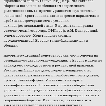
европейского дзен-буддизма, НРД и др. Ряд докладов
сборника посвящен особенностям современного
религиозного опыта, прогнозу развития экуменических
отношений, христианским миссионерским парадигмам и
проблемам веротерпимости в условиях
поликонфессиональной семьи. В презентации принял
участие ученый секретарь СФИ проф. А.М. Копировский,
статья которого «Христианские храмы в
постхристианской Европе» также была включена в
сборник.
Авторы исследований констатировали, что, несмотря на
очевидные секуляристские тенденции, в Европе в целом не
наблюдается отхода от веры и религиозной практики.
Религиозный дискурс даже, скорее, расширяется, но
одновременно размывается и приобретает причудливые,
противоречивые формы. Усиливается интерес к
внеконфессиональной религиозности – на общем фоне
утраты позиций традиционными конфессиями и не всегда
удачными попытками с их стороны инкорпорироваться в
современное общество. В частности, отмечалось, что
выстраивание неформальных связей прихожан