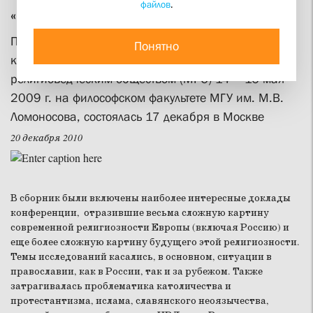
файлов
.
«Будущее религии в Европе»
Презентация сборника материалов международной
Понятно
конференции, организованной Московским
религиоведческим обществом (МРО) 14 – 16 мая
2009 г. на философском факультете МГУ им. М.В.
Ломоносова, состоялась 17 декабря в Москве
20 декабря 2010
В сборник были включены наиболее интересные доклады
конференции, отразившие весьма сложную картину
современной религиозности Европы (включая Россию) и
еще более сложную картину будущего этой религиозности.
Темы исследований касались, в основном, ситуации в
православии, как в России, так и за рубежом. Также
затрагивалась проблематика католичества и
протестантизма, ислама, славянского неоязычества,