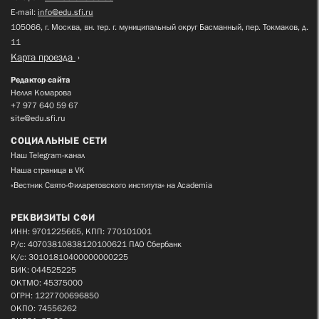
E-mail:
info@edu.sfi.ru
105066, г. Москва, вн. тер. г. муниципальный округ Басманный, пер. Токмаков, д.
11
Карта проезда
Редактор сайта
Нелля Комарова
+7 977 640 59 67
site@edu.sfi.ru
СОЦИАЛЬНЫЕ СЕТИ
Наш Telegram-канал
Наша страница в VK
«Вестник Свято-Филаретовского института» на Academia
РЕКВИЗИТЫ СФИ
ИНН: 9701225665, КПП: 770101001
Р/с: 40703810838120100621 ПАО Сбербанк
К/с: 30101810400000000225
БИК: 044525225
ОКТМО: 45375000
ОГРН: 1227700696850
ОКПО: 74556262