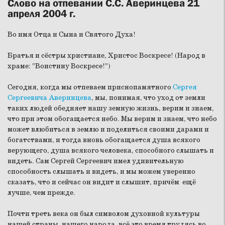
Слово на отпевании С.С. Аверинцева 21
апреля 2004 г.
Во имя Отца и Сына и Святого Духа!
Братья и сёстры христиане, Христос Воскресе! (Народ в
храме: "Воистину Воскресе!")
Сегодня, когда мы отпеваем приснопамятного
Сергея
Сергеевича Аверинцева
, мы, понимая, что уход от земли
таких людей обедняет нашу земную жизнь, верим и знаем,
что при этом обогащается небо. Мы верим и знаем, что небо
может влюбиться в землю и поделиться своими дарами и
богатствами, и тогда вновь обогащается душа всякого
верующего, душа всякого человека, способного слышать и
видеть. Сам Сергей Сергеевич имел удивительную
способность слышать и видеть, и мы можем уверенно
сказать, что и сейчас он видит и слышит, причём ещё
лучше, чем прежде.
Почти треть века он был символом духовной культуры
нашей страны, нашего народа, всё это время трудясь во