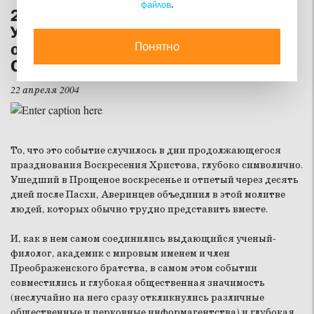
файлов
.
21 апреля в храме Успения на
Успенском вражке было совершено
Понятно
отпевание академика Сергея
Сергеевича Аверинцева
22 апреля 2004
То, что это событие случилось в дни продолжающегося
празднования Воскресения Христова, глубоко символично.
Ушедший в Прощеное воскресенье и отпетый через десять
дней после Пасхи, Аверинцев объединил в этой молитве
людей, которых обычно трудно представить вместе.
И, как в нем самом соединились выдающийся ученый-
филолог, академик с мировым именем и член
Преображенского братства, в самом этом событии
совместились и глубокая общественная значимость
(неслучайно на него сразу откликнулись различные
общественные и церковные информагентства) и глубокая,