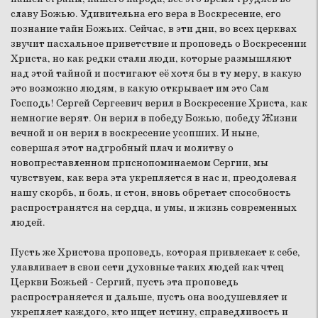
славу Божью. Удивительна его вера в Воскресение, его
познание тайн Божьих. Сейчас, в эти дни, во всех церквах
звучит пасхальное приветствие и проповедь о Воскресении
Христа, но как редки стали люди, которые размышляют
над этой тайной и постигают её хотя бы в ту меру, в какую
это возможно людям, в какую открывает им это Сам
Господь! Сергей Сергеевич верил в Воскресение Христа, как
немногие верят. Он верил в победу Божью, победу Жизни
вечной и он верил в воскресение усопших. И ныне,
совершая этот надгробный плач и молитву о
новопреставленном приснопоминаемом Сергии, мы
чувствуем, как вера эта укрепляется в нас и, преодолевая
нашу скорбь, и боль, и стон, вновь обретает способность
распространятся на сердца, и умы, и жизнь современных
людей.
Пусть же Христова проповедь, которая привлекает к себе,
улавливает в свои сети духовные таких людей как чтец
Церкви Божьей - Сергий, пусть эта проповедь
распространяется и дальше, пусть она воодушевляет и
укрепляет каждого, кто ищет истину, справедливость и