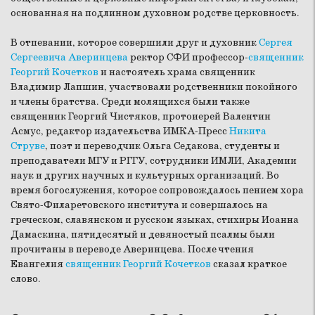
основанная на подлинном духовном родстве церковность.
В отпевании, которое совершили друг и духовник
Сергея
Сергеевича Аверинцева
ректор СФИ профессор-
священник
Георгий Кочетков
и настоятель храма священник
Владимир Лапшин, участвовали родственники покойного
и члены братства. Среди молящихся были также
священник Георгий Чистяков, протоиерей Валентин
Асмус, редактор издательства ИМКА-Пресс
Никита
Струве
, поэт и переводчик Ольга Седакова, студенты и
преподаватели МГУ и РГГУ, сотрудники ИМЛИ, Академии
наук и других научных и культурных организаций. Во
время богослужения, которое сопровождалось пением хора
Свято-Филаретовского института и совершалось на
греческом, славянском и русском языках, стихиры Иоанна
Дамаскина, пятидесятый и девяностый псалмы были
прочитаны в переводе Аверинцева. После чтения
Евангелия
священник Георгий Кочетков
сказал краткое
слово.