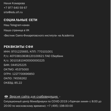
Нелля Комарова
+7 977 640 59 67
site@edu.sfi.ru
СОЦИАЛЬНЫЕ СЕТИ
Наш Telegram-канал
Наша страница в VK
«Вестник Свято-Филаретовского института» на Academia
РЕКВИЗИТЫ СФИ
ИНН: 9701225665, КПП: 770101001
Р/с: 40703810838120100621 ПАО Сбербанк
К/с: 30101810400000000225
БИК: 044525225
ОКТМО: 45375000
ОГРН: 1227700696850
ОКПО: 74556262
ОКВЭД: 85.22
Версия сайта для слабовидящих
Ситуационный центр Минобрнауки по COVID-2019 («Горячая линия» с 8:00 до
20:00 по московскому времени): +7 (495) 198-00-00