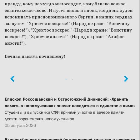
правду, кому не чуждо милосердие, кому близко всякое
евангельское слово. И пусть вновь и вновь, когда мы будем
вспоминать приснопоминаемого Сергия, в наших сердцах
зазвучит: "Христос воскресе!" (Народ в храме: "Воистину
воскресе!"), "Христос воскрес!" (Народ в храме: "Воистину
воскрес!"), "Христос анэсти!" (Народ в храме: "Алифос
анэсти!").
Вечная память почившему!
Епископ Россошанский и Острогожский Дионисий: «Хранить
память о новомучениках значит находиться в единстве с ними»
Студенты и выпускники СФИ приняли участие в вечере памяти
десяти воронежских новомучеников
05 августа 2026
Вышел сборник песнопений божественной литургии в переводе