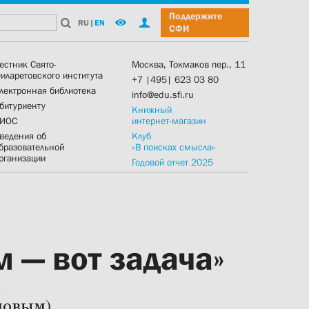
Поддержите
RU
|
EN
СФИ
естник Свято-
Москва, Токмаков пер., 11
иларетовского института
+7 |495| 623 03 80
лектронная библиотека
info@edu.sfi.ru
битуриенту
Книжный
ИОС
интернет-магазин
ведения об
Клуб
бразовательной
«В поисках смысла»
рганизации
Годовой отчет 2025
 — вот задача»
ловым)