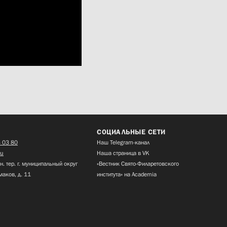
СОЦИАЛЬНЫЕ СЕТИ
 03 80
Наш Telegram-канал
ru
Наша страница в VK
н. тер. г. муниципальный округ
«Вестник Свято-Филаретовского
маков, д. 11
института» на Academia