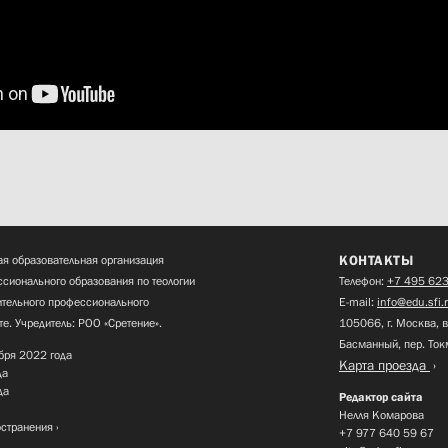
КОНТАКТЫ
я образовательная организация
сионального образования по теологии
Телефон:
+7 495 623
нительного профессионального
E-mail:
info@edu.sfi.
те. Учредитель: РОО «Сретение».
105066, г. Москва, в
Басманный, пер. Ток
бря 2022 года
Карта проезда
да
да
Редактор сайта
Нелля Комарова
остранения
+7 977 640 59 67